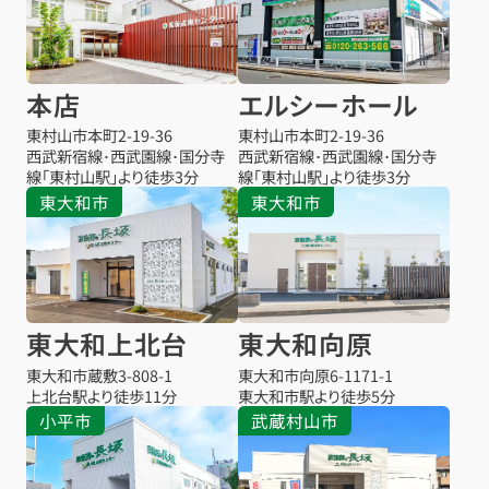
本店
エルシーホール
東村山市本町
2-19-36
東村山市本町
2-19-36
西武新宿線･西武園線･国分寺
西武新宿線･西武園線･国分寺
線「東村山駅」より徒歩3分
線「東村山駅」より徒歩3分
東大和市
東大和市
東大和上北台
東大和向原
東大和市蔵敷
3-808-1
東大和市向原
6-1171-1
上北台駅より
徒歩11分
東大和市駅より
徒歩5分
小平市
武蔵村山市