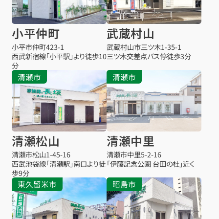
小平仲町
武蔵村山
小平市仲町
423-1
武蔵村山市三ツ木
1-35-1
西武新宿線「小平駅」より徒歩10
三ツ木交差点バス停
徒歩3分
分
清瀬市
清瀬市
清瀬松山
清瀬中里
清瀬市松山
1-45-16
清瀬市中里
5-2-16
西武池袋線「清瀬駅」南口より徒
「伊藤記念公園 台田の杜」近く
歩9分
東久留米市
昭島市