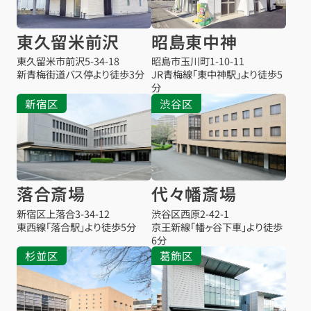
東久留米前沢
昭島東中神
東久留米市前沢
5-34-18
昭島市玉川町1-10-11
新青梅街道バス停より徒歩3分
JR青梅線「東中神駅」より徒歩5
分
新宿区
渋谷区
落合斎場
代々幡斎場
新宿区上落合3-34-12
渋谷区西原2-42-1
東西線「落合駅」より徒歩5分
京王新線「幡ヶ谷下車」より徒歩
6分
杉並区
葛飾区