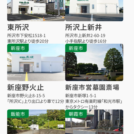
東所沢
所沢上新井
所沢市下安松1518-1
所沢市上新井2-60-19
東所沢駅より
徒歩20分
小手指駅より
徒歩16分
新座市
新座市
新座野火止
新座市営墓園斎場
新座市野火止8-15-5
新座市新塚1-5-1
「所沢IC」上り出口より車で12分
東京メトロ有楽町線「和光市駅」
からタクシー13分
飯能市
朝霞市