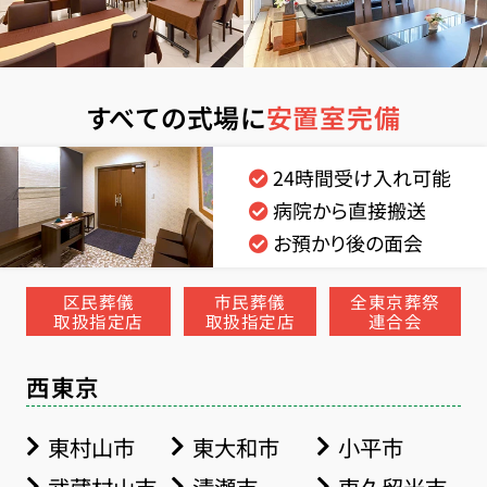
すべての式場に
安置室完備
24時間受け入れ可能
病院から直接搬送
お預かり後の面会
区民葬儀
市民葬儀
全東京葬祭
取扱指定店
取扱指定店
連合会
西東京
東村山市
東大和市
小平市
武蔵村山市
清瀬市
東久留米市