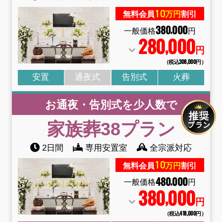
10
無料会員
万円
割引
380
000
,
一般価格
円
280
000
,
円
（税込308
,
000円）
安置
通夜式
告別式
火葬
お通夜・告別式を少人数で
家族葬38
プラン
2日間
専用安置室
全宗派対応
10
無料会員
万円
割引
480
000
,
一般価格
円
380
000
,
円
（税込418
,
000円）