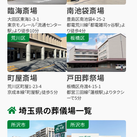
臨海斎場
南池袋斎場
大田区東海1-3-1
豊島区南池袋4-25-2
東京モノレール「流通センター
都電荒川線「都電雑司ヶ谷駅」よ
駅」より徒歩10分
り徒歩4分
荒川区
板橋区
町屋斎場
戸田葬祭場
荒川区町屋1-23-4
板橋区舟渡4-15-1
京成本線「町屋駅」徒歩５分
都営三田線「蓮根駅」よりタクシ
ーで5分
埼玉県の葬儀場一覧
所沢市
所沢市