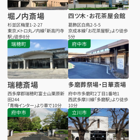
堀ノ内斎場
四ツ木･お花茶屋会館
杉並区梅里1-2-27
葛飾区白鳥2-5-5
東京メトロ丸ノ内線「新高円寺
京成本線「お花茶屋駅」より徒歩
駅」徒歩8分
5分
瑞穂町
府中市
瑞穂斎場
多磨葬祭場・日華斎場
西多摩郡瑞穂町富士山栗原新
府中市多磨町2丁目1番地1
田244
西武多摩川線「多磨駅」より徒歩
「青梅インター」より車で10分
10分
府中市
立川市