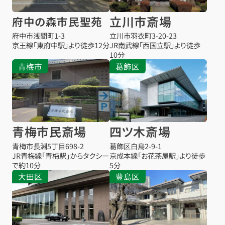
立川市斎場
府中の森市民聖苑
府中市浅間町1-3
立川市羽衣町3-20-23
京王線「東府中駅」より徒歩12分
JR南武線「西国立駅」より徒歩
10分
青梅市
葛飾区
青梅市民斎場
四ツ木斎場
青梅市長淵5丁目698-2
葛飾区白鳥2-9-1
JR青梅線「青梅駅」からタクシー
京成本線「お花茶屋駅」より徒歩
で約10分
5分
大田区
豊島区