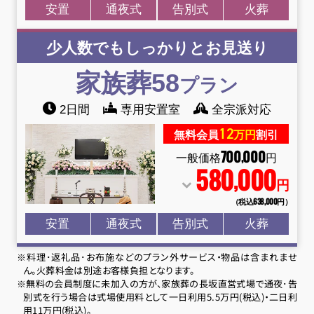
安置
通夜式
告別式
火葬
少人数でもしっかりとお見送り
家族葬58
プラン
2日間
専用安置室
全宗派対応
12
無料会員
万円
割引
700
000
,
一般価格
円
580
000
,
円
（税込638
,
000円）
安置
通夜式
告別式
火葬
※料理･返礼品･お布施などのプラン外サービス・物品は含まれませ
ん。火葬料金は別途お客様負担となります。
※無料の会員制度に未加入の方が、家族葬の長坂直営式場で通夜･告
別式を行う場合は式場使用料として一日利用5.5万円(税込)・二日利
用11万円(税込)。