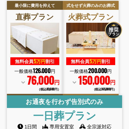
最小限に費用を抑えて
式をせず火葬のみのお葬式
直葬
プラン
火葬式
プラン
5
5
無料会員
万円
割引
無料会員
万円
割引
126
000
200
000
,
,
一般価格
円
一般価格
円
76
000
150
000
,
,
円
円
（税込83
,
600円）
（税込165
,
000円）
お通夜を行わず告別式のみ
一日葬
プラン
1日間
専用安置室
全宗派対応