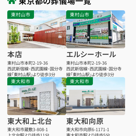
東京都の葬儀場一覧
東村山市
東村山市
本店
エルシーホール
東村山市本町
2-19-36
東村山市本町
2-19-36
西武新宿線･西武園線･国分寺
西武新宿線･西武園線･国分寺
線「東村山駅」より徒歩3分
線「東村山駅」より徒歩3分
東大和市
東大和市
東大和上北台
東大和向原
東大和市蔵敷
3-808-1
東大和市向原
6-1171-1
上北台駅より
徒歩11分
東大和市駅より
徒歩5分