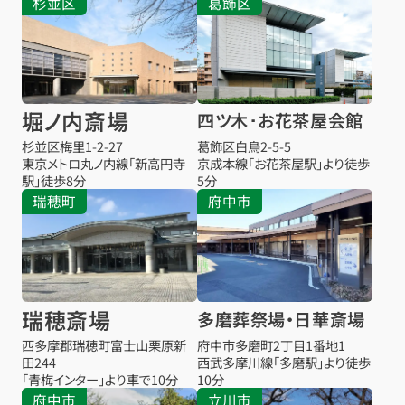
杉並区
葛飾区
堀ノ内斎場
四ツ木･お花茶屋会館
杉並区梅里1-2-27
葛飾区白鳥2-5-5
東京メトロ丸ノ内線「新高円寺
京成本線「お花茶屋駅」より徒歩
駅」徒歩8分
5分
瑞穂町
府中市
瑞穂斎場
多磨葬祭場・日華斎場
西多摩郡瑞穂町富士山栗原新
府中市多磨町2丁目1番地1
田244
西武多摩川線「多磨駅」より徒歩
「青梅インター」より車で10分
10分
府中市
立川市