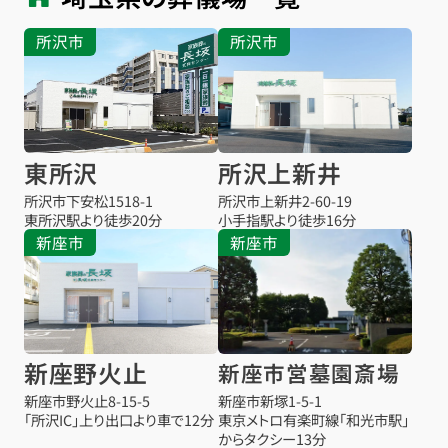
所沢市
所沢市
東所沢
所沢上新井
所沢市下安松1518-1
所沢市上新井2-60-19
東所沢駅より
徒歩20分
小手指駅より
徒歩16分
新座市
新座市
新座野火止
新座市営墓園斎場
新座市野火止8-15-5
新座市新塚1-5-1
「所沢IC」上り出口より車で12分
東京メトロ有楽町線「和光市駅」
からタクシー13分