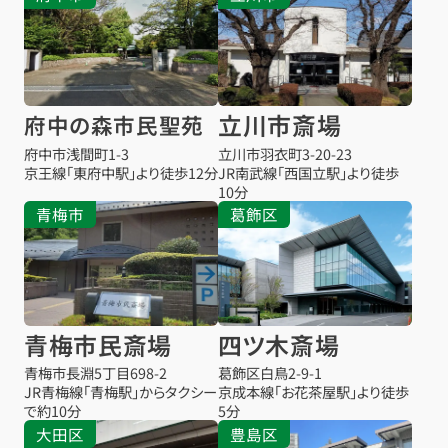
立川市斎場
府中の森市民聖苑
府中市浅間町1-3
立川市羽衣町3-20-23
京王線「東府中駅」より徒歩12分
JR南武線「西国立駅」より徒歩
10分
青梅市
葛飾区
青梅市民斎場
四ツ木斎場
青梅市長淵5丁目698-2
葛飾区白鳥2-9-1
JR青梅線「青梅駅」からタクシー
京成本線「お花茶屋駅」より徒歩
で約10分
5分
大田区
豊島区