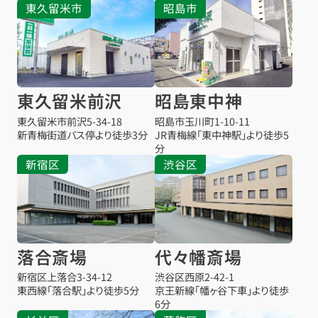
東久留米市
昭島市
東久留米前沢
昭島東中神
東久留米市前沢
5-34-18
昭島市玉川町1-10-11
新青梅街道バス停より徒歩3分
JR青梅線「東中神駅」より徒歩5
分
新宿区
渋谷区
落合斎場
代々幡斎場
新宿区上落合3-34-12
渋谷区西原2-42-1
東西線「落合駅」より徒歩5分
京王新線「幡ヶ谷下車」より徒歩
6分