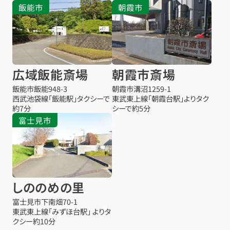
飯能市
朝霞市
広域飯能斎場
朝霞市斎場
飯能市飯能948-3
朝霞市溝沼1259-1
西武池袋線「飯能駅」タクシーで
東武東上線「朝霞台駅」よりタク
約7分
シーで約5分
富士見市
しののめの里
富士見市下南畑70-1
東武東上線「みずほ台駅」 よりタ
クシー約10分