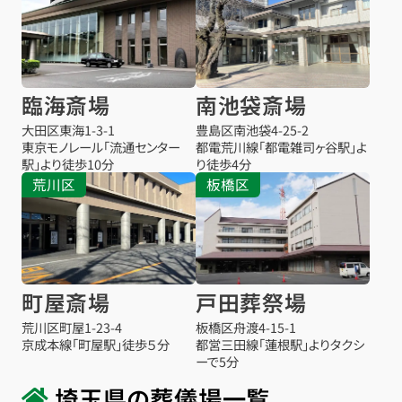
臨海斎場
南池袋斎場
大田区東海1-3-1
豊島区南池袋4-25-2
東京モノレール「流通センター
都電荒川線「都電雑司ヶ谷駅」よ
駅」より徒歩10分
り徒歩4分
荒川区
板橋区
町屋斎場
戸田葬祭場
荒川区町屋1-23-4
板橋区舟渡4-15-1
京成本線「町屋駅」徒歩５分
都営三田線「蓮根駅」よりタクシ
ーで5分
埼玉県の葬儀場一覧