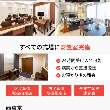
すべての式場に
安置室完備
24時間受け入れ可能
病院から直接搬送
お預かり後の面会
区民葬儀
市民葬儀
全東京葬祭
取扱指定店
取扱指定店
連合会
西東京