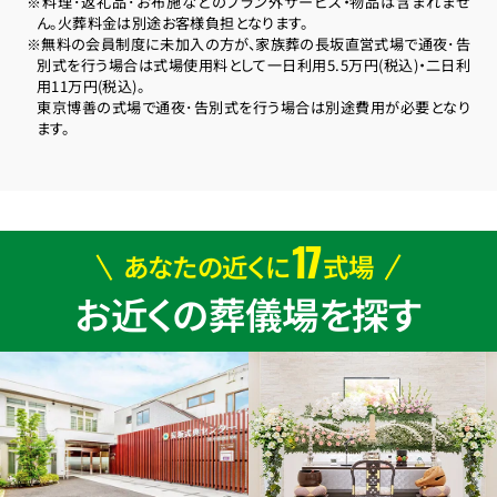
※料理･返礼品･お布施などのプラン外サービス・物品は含まれませ
ん。火葬料金は別途お客様負担となります。
※無料の会員制度に未加入の方が、家族葬の長坂直営式場で通夜･告
別式を行う場合は式場使用料として一日利用5.5万円(税込)・二日利
用11万円(税込)。
東京博善の式場で通夜･告別式を行う場合は別途費用が必要となり
ます。
17
あなたの近くに
式場
お近くの葬儀場を探す