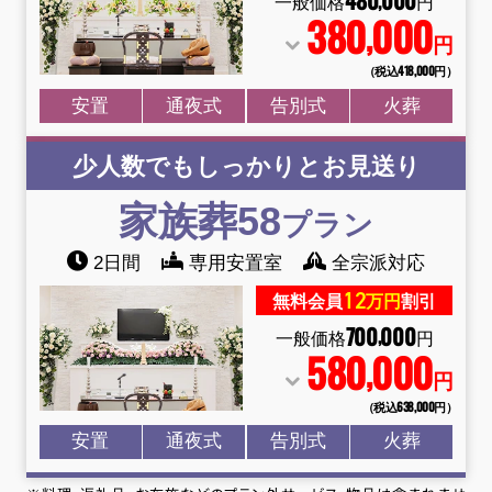
480
000
,
一般価格
円
380
000
,
円
（税込418
,
000円）
安置
通夜式
告別式
火葬
少人数でもしっかりとお見送り
家族葬58
プラン
2日間
専用安置室
全宗派対応
12
無料会員
万円
割引
700
000
,
一般価格
円
580
000
,
円
（税込638
,
000円）
安置
通夜式
告別式
火葬