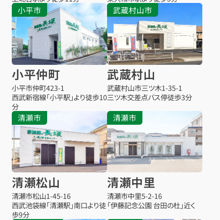
小平市
武蔵村山市
小平仲町
武蔵村山
小平市仲町
423-1
武蔵村山市三ツ木
1-35-1
西武新宿線「小平駅」より徒歩10
三ツ木交差点バス停
徒歩3分
分
清瀬市
清瀬市
清瀬松山
清瀬中里
清瀬市松山
1-45-16
清瀬市中里
5-2-16
西武池袋線「清瀬駅」南口より徒
「伊藤記念公園 台田の杜」近く
歩9分