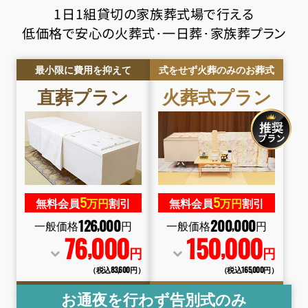
1日1組貸切の家族葬式場で行える
低価格で安心の火葬式･一日葬･家族葬プラン
最小限に費用を抑えて
式をせず火葬のみのお葬式
直葬
プラン
火葬式
プラン
5
5
無料会員
万円
割引
無料会員
万円
割引
126
000
200
000
,
,
一般価格
円
一般価格
円
76
000
150
000
,
,
円
円
（税込83
,
600円）
（税込165
,
000円）
お通夜を行わず告別式のみ