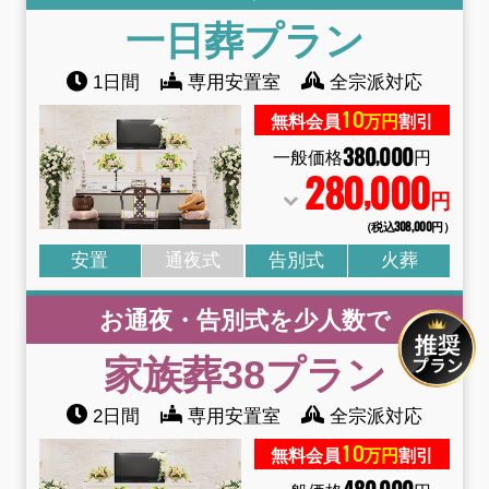
一日葬
プラン
1日間
専用安置室
全宗派対応
10
無料会員
万円
割引
380
000
,
一般価格
円
280
000
,
円
（税込308
,
000円）
安置
通夜式
告別式
火葬
お通夜・告別式を少人数で
家族葬38
プラン
2日間
専用安置室
全宗派対応
10
無料会員
万円
割引