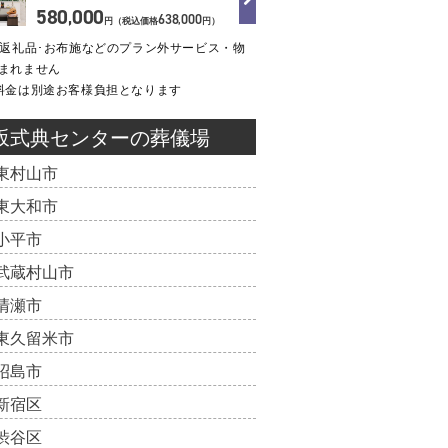
580
000
,
638
000
,
円（税込価格
円）
･返礼品･お布施などのプラン外サービス・物
まれません
料金は別途お客様負担となります
坂式典センターの葬儀場
東村山市
東大和市
小平市
武蔵村山市
清瀬市
東久留米市
昭島市
新宿区
渋谷区