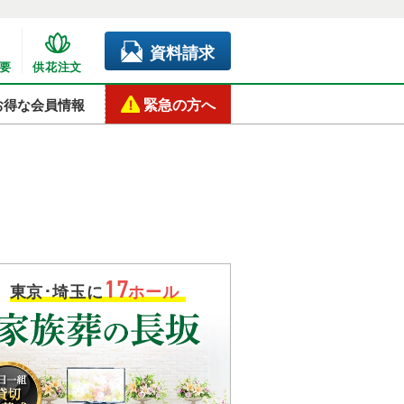
資料請求
要
供花注文
緊急の方へ
お得な会員情報
17
東京･埼玉に
ホール