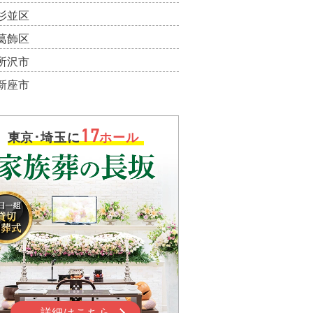
杉並区
葛飾区
所沢市
新座市
17
東京･埼玉に
ホール
詳細はこちら