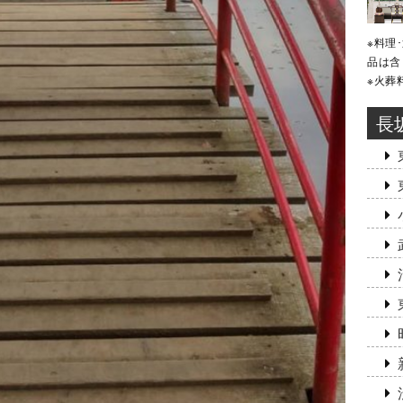
※料理
品は含
※火葬
長