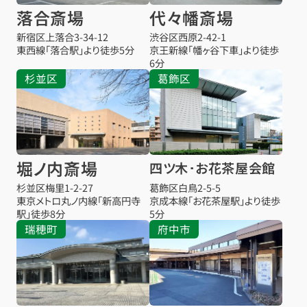
落合斎場
代々幡斎場
新宿区上落合3-34-12
渋谷区西原2-42-1
東西線「落合駅」より徒歩5分
京王新線「幡ヶ谷下車」より徒歩
6分
杉並区
葛飾区
堀ノ内斎場
四ツ木･お花茶屋会館
杉並区梅里1-2-27
葛飾区白鳥2-5-5
東京メトロ丸ノ内線「新高円寺
京成本線「お花茶屋駅」より徒歩
駅」徒歩8分
5分
瑞穂町
府中市