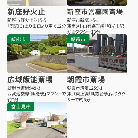
新座野火止
新座市営墓園斎場
新座市野火止8-15-5
新座市新塚1-5-1
「所沢IC」上り出口より車で12分
東京メトロ有楽町線「和光市駅」
からタクシー13分
飯能市
朝霞市
広域飯能斎場
朝霞市斎場
飯能市飯能948-3
朝霞市溝沼1259-1
西武池袋線「飯能駅」タクシーで
東武東上線「朝霞台駅」よりタク
約7分
シーで約5分
富士見市