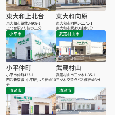
東大和上北台
東大和向原
東大和市蔵敷
3-808-1
東大和市向原
6-1171-1
上北台駅より
徒歩11分
東大和市駅より
徒歩5分
小平市
武蔵村山市
小平仲町
武蔵村山
小平市仲町
423-1
武蔵村山市三ツ木
1-35-1
西武新宿線「小平駅」より徒歩10
三ツ木交差点バス停
徒歩3分
分
清瀬市
清瀬市