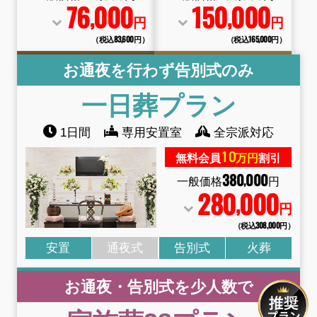
76
000
150
000
,
,
円
円
（税込83
,
600円）
（税込165
,
000円）
お通夜を行わず告別式のみ
一日葬
プラン
1日間
専用安置室
全宗派対応
10
無料会員
万円
割引
380
000
,
一般価格
円
280
000
,
円
（税込308
,
000円）
安置
通夜式
告別式
火葬
お通夜・告別式を少人数で