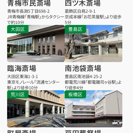
青梅市民斎場
四ツ木斎場
青梅市長淵5丁目698-2
葛飾区白鳥2-9-1
JR青梅線「青梅駅」からタクシー
京成本線「お花茶屋駅」より徒歩
で約10分
5分
大田区
豊島区
臨海斎場
南池袋斎場
大田区東海1-3-1
豊島区南池袋4-25-2
東京モノレール「流通センター
都電荒川線「都電雑司ヶ谷駅」よ
駅」より徒歩10分
り徒歩4分
荒川区
板橋区
町屋斎場
戸田葬祭場