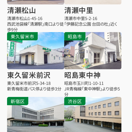
清瀬松山
清瀬中里
清瀬市松山
1-45-16
清瀬市中里
5-2-16
西武池袋線「清瀬駅」南口より徒
「伊藤記念公園 台田の杜」近く
歩9分
東久留米市
昭島市
東久留米前沢
昭島東中神
東久留米市前沢
5-34-18
昭島市玉川町1-10-11
新青梅街道バス停より徒歩3分
JR青梅線「東中神駅」より徒歩5
分
新宿区
渋谷区