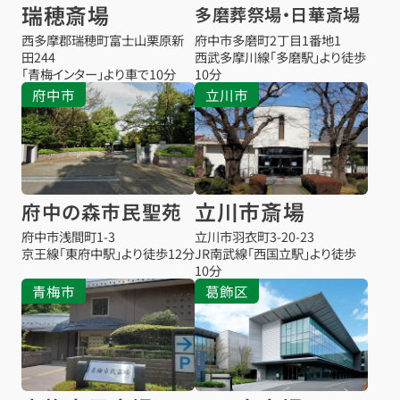
瑞穂斎場
多磨葬祭場・日華斎場
西多摩郡瑞穂町富士山栗原新
府中市多磨町2丁目1番地1
田244
西武多摩川線「多磨駅」より徒歩
「青梅インター」より車で10分
10分
府中市
立川市
立川市斎場
府中の森市民聖苑
府中市浅間町1-3
立川市羽衣町3-20-23
京王線「東府中駅」より徒歩12分
JR南武線「西国立駅」より徒歩
10分
青梅市
葛飾区