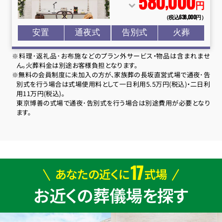
580
000
,
円
（税込638
,
000円）
安置
通夜式
告別式
火葬
※料理･返礼品･お布施などのプラン外サービス・物品は含まれませ
ん。火葬料金は別途お客様負担となります。
※無料の会員制度に未加入の方が、家族葬の長坂直営式場で通夜･告
別式を行う場合は式場使用料として一日利用5.5万円(税込)・二日利
用11万円(税込)。
東京博善の式場で通夜･告別式を行う場合は別途費用が必要となり
ます。
17
あなたの近くに
式場
お近くの葬儀場を探す