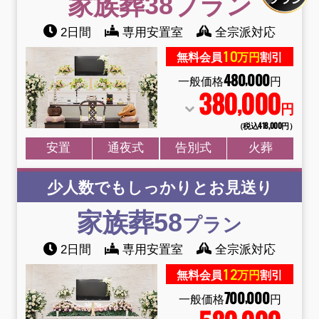
家族葬38
プラン
2日間
専用安置室
全宗派対応
10
無料会員
万円
割引
480
000
,
一般価格
円
380
000
,
円
（税込418
,
000円）
安置
通夜式
告別式
火葬
少人数でもしっかりとお見送り
家族葬58
プラン
2日間
専用安置室
全宗派対応
12
無料会員
万円
割引
700
000
,
一般価格
円