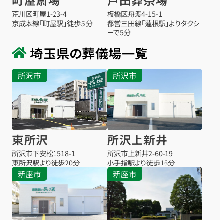
荒川区町屋1-23-4
板橋区舟渡4-15-1
京成本線「町屋駅」徒歩５分
都営三田線「蓮根駅」よりタクシ
ーで5分
埼玉県の葬儀場一覧
所沢市
所沢市
東所沢
所沢上新井
所沢市下安松1518-1
所沢市上新井2-60-19
東所沢駅より
徒歩20分
小手指駅より
徒歩16分
新座市
新座市