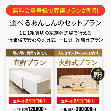
無料会員登録で葬儀プランが割引
選べるあんしんのセットプラン
1日1組貸切の家族葬式場で行える
低価格で安心の火葬式･一日葬･家族葬プラン
最小限に費用を抑えて
式をせず火葬のみのお葬式
直葬
プラン
火葬式
プラン
5
5
無料会員
万円
割引
無料会員
万円
割引
126
000
200
000
,
,
一般価格
円
一般価格
円