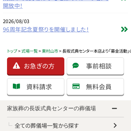
開放中！
2026/08/03
96周年記念夏祭りを開催しました！
トップ
>
式場一覧
>
東村山市
>
長坂式典センター本店より「募金活動」
お急ぎの方
事前相談
資料請求
無料会員
家族葬の長坂式典センターの葬儀場
全ての葬儀場一覧から探す