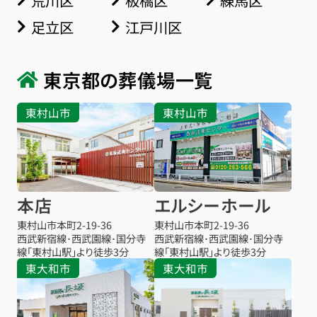
荒川区
板橋区
練馬区
足立区
江戸川区
東京都の葬儀場一覧
東村山市
東村山市
本店
エルシーホール
東村山市本町
2-19-36
東村山市本町
2-19-36
西武新宿線･西武園線･国分寺
西武新宿線･西武園線･国分寺
線「東村山駅」より徒歩3分
線「東村山駅」より徒歩3分
東大和市
東大和市