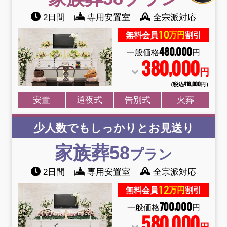
2日間
専用安置室
全宗派対応
10
無料会員
万円
割引
480
000
,
一般価格
円
380
000
,
円
（税込418
,
000円）
安置
通夜式
告別式
火葬
少人数でもしっかりとお見送り
家族葬58
プラン
2日間
専用安置室
全宗派対応
12
無料会員
万円
割引
700
000
,
一般価格
円
580
000
,