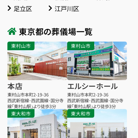
足立区
江戸川区
東京都の葬儀場一覧
東村山市
東村山市
本店
エルシーホール
東村山市本町
2-19-36
東村山市本町
2-19-36
西武新宿線･西武園線･国分寺
西武新宿線･西武園線･国分寺
線「東村山駅」より徒歩3分
線「東村山駅」より徒歩3分
東大和市
東大和市
お得な会員価格!