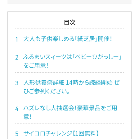
目次
大人も子供楽しめる「紙芝居」開催！
1
ふるまいスィーツは「ベビーひがっしー」
2
をご用意！
人形供養祭詳細 14時から読経開始 ぜ
3
ひご参列ください。
ハズレなし大抽選会！豪華景品をご用
4
意！
サイコロチャレンジ【1回無料】
5