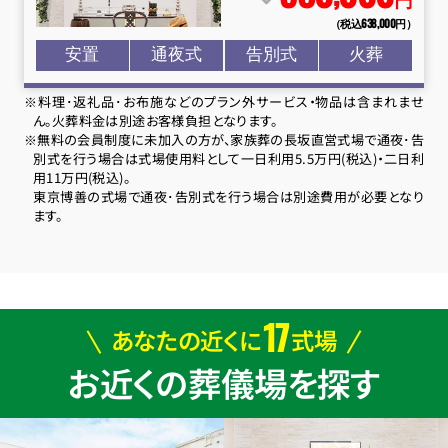
円
（税込638
,
000円）
安置
通夜式
告別式
火葬
※料理･返礼品･お布施などのプラン外サービス・物品は含まれませ
ん。火葬料金は別途お客様負担となります。
※無料の会員制度に未加入の方が、家族葬の長坂直営式場で通夜･告
別式を行う場合は式場使用料として一日利用5.5万円(税込)・二日利
用11万円(税込)。
東京博善の式場で通夜･告別式を行う場合は別途費用が必要となり
ます。
17
あなたの近くに
式場
お近くの葬儀場を探す