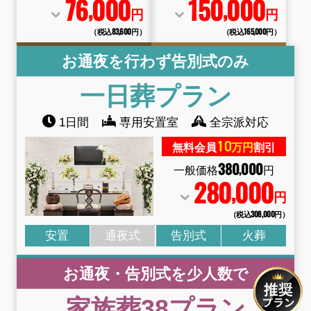
76
000
150
000
,
,
円
円
（税込83
,
600円）
（税込165
,
000円）
お通夜を行わず告別式のみ
一日葬
プラン
1日間
専用安置室
全宗派対応
10
無料会員
万円
割引
380
000
,
一般価格
円
280
000
,
円
（税込308
,
000円）
安置
通夜式
告別式
火葬
お通夜・告別式を少人数で
家族葬38
プラン