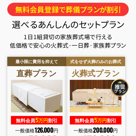
無料会員登録で葬儀プランが割引
選べるあんしんのセットプラン
1日1組貸切の家族葬式場で行える
低価格で安心の火葬式･一日葬･家族葬プラン
最小限に費用を抑えて
式をせず火葬のみのお葬式
直葬
プラン
火葬式
プラン
5
5
無料会員
万円
割引
無料会員
万円
割引
126
000
200
000
,
,
一般価格
円
一般価格
円