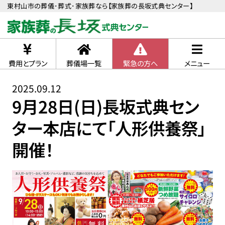
東村山市の葬儀･葬式･家族葬なら【家族葬の長坂式典センター】
費用とプラン
葬儀場一覧
緊急の方へ
メニュー
2025.09.12
9月28日(日)長坂式典セン
ター本店にて「人形供養祭」
開催！