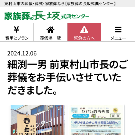
東村山市の葬儀･葬式･家族葬なら【家族葬の長坂式典センター】
費用とプラン
葬儀場一覧
緊急の方へ
メニュー
2024.12.06
細渕一男 前東村山市長のご
葬儀をお手伝いさせていた
だきました。