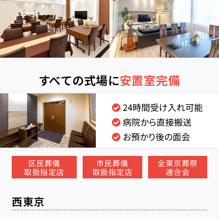
すべての式場に
安置室完備
24時間受け入れ可能
病院から直接搬送
お預かり後の面会
区民葬儀
市民葬儀
全東京葬祭
取扱指定店
取扱指定店
連合会
西東京