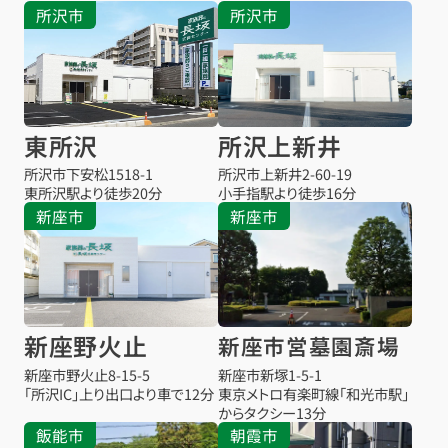
所沢市
所沢市
東所沢
所沢上新井
所沢市下安松1518-1
所沢市上新井2-60-19
東所沢駅より
徒歩20分
小手指駅より
徒歩16分
新座市
新座市
新座野火止
新座市営墓園斎場
新座市野火止8-15-5
新座市新塚1-5-1
「所沢IC」上り出口より車で12分
東京メトロ有楽町線「和光市駅」
からタクシー13分
飯能市
朝霞市