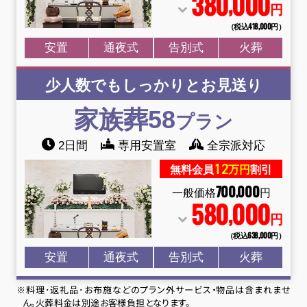
380
000
,
円
（税込418
,
000円）
安置
通夜式
告別式
火葬
少人数でもしっかりとお見送り
家族葬58
プラン
2日間
専用安置室
全宗派対応
12
無料会員
万円
割引
700
000
,
一般価格
円
580
000
,
円
（税込638
,
000円）
安置
通夜式
告別式
火葬
※料理･返礼品･お布施などのプラン外サービス・物品は含まれませ
ん。火葬料金は別途お客様負担となります。