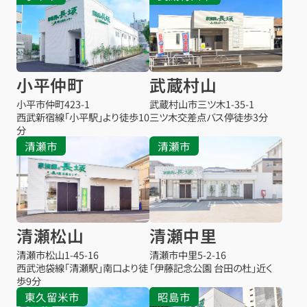
小平仲町
武蔵村山
小平市仲町
423-1
武蔵村山市三ツ木
1-35-1
西武新宿線「小平駅」より徒歩10
三ツ木交差点バス停
徒歩3分
分
清瀬市
清瀬市
清瀬松山
清瀬中里
清瀬市松山
1-45-16
清瀬市中里
5-2-16
西武池袋線「清瀬駅」南口より徒
「伊藤記念公園 台田の杜」近く
歩9分
東久留米市
昭島市