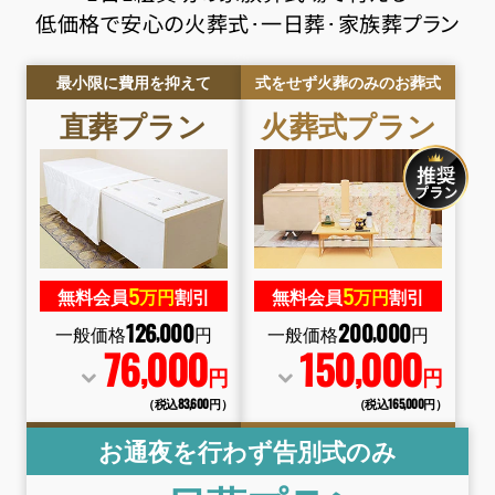
低価格で安心の火葬式･一日葬･家族葬プラン
最小限に費用を抑えて
式をせず火葬のみのお葬式
直葬
プラン
火葬式
プラン
5
5
無料会員
万円
割引
無料会員
万円
割引
126
000
200
000
,
,
一般価格
円
一般価格
円
76
000
150
000
,
,
円
円
（税込83
,
600円）
（税込165
,
000円）
お通夜を行わず告別式のみ