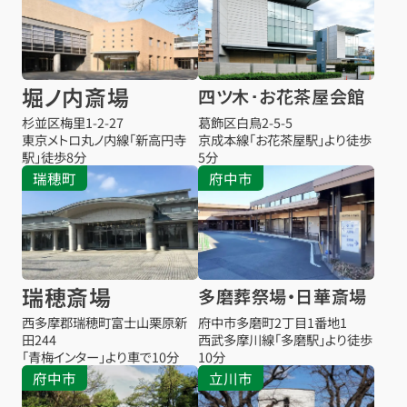
堀ノ内斎場
四ツ木･お花茶屋会館
杉並区梅里1-2-27
葛飾区白鳥2-5-5
東京メトロ丸ノ内線「新高円寺
京成本線「お花茶屋駅」より徒歩
駅」徒歩8分
5分
瑞穂町
府中市
瑞穂斎場
多磨葬祭場・日華斎場
西多摩郡瑞穂町富士山栗原新
府中市多磨町2丁目1番地1
田244
西武多摩川線「多磨駅」より徒歩
「青梅インター」より車で10分
10分
府中市
立川市