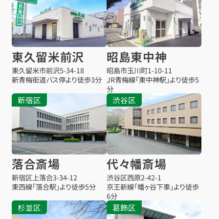
東久留米前沢
昭島東中神
東久留米市前沢
5-34-18
昭島市玉川町1-10-11
新青梅街道バス停より徒歩3分
JR青梅線「東中神駅」より徒歩5
分
新宿区
渋谷区
落合斎場
代々幡斎場
新宿区上落合3-34-12
渋谷区西原2-42-1
東西線「落合駅」より徒歩5分
京王新線「幡ヶ谷下車」より徒歩
6分
杉並区
葛飾区