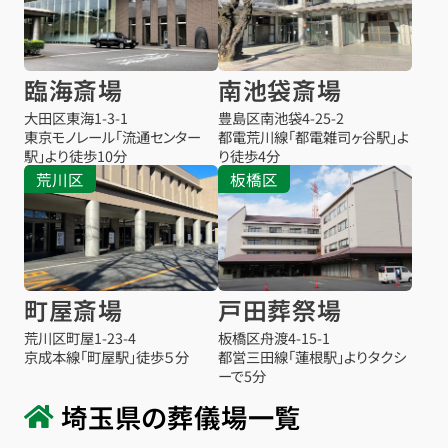
臨海斎場
南池袋斎場
大田区東海1-3-1
豊島区南池袋4-25-2
東京モノレール「流通センター
都電荒川線「都電雑司ヶ谷駅」よ
駅」より徒歩10分
り徒歩4分
荒川区
板橋区
町屋斎場
戸田葬祭場
荒川区町屋1-23-4
板橋区舟渡4-15-1
京成本線「町屋駅」徒歩５分
都営三田線「蓮根駅」よりタクシ
ーで5分
埼玉県の葬儀場一覧