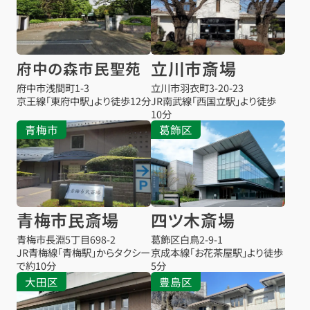
立川市斎場
府中の森市民聖苑
府中市浅間町1-3
立川市羽衣町3-20-23
京王線「東府中駅」より徒歩12分
JR南武線「西国立駅」より徒歩
10分
青梅市
葛飾区
青梅市民斎場
四ツ木斎場
青梅市長淵5丁目698-2
葛飾区白鳥2-9-1
JR青梅線「青梅駅」からタクシー
京成本線「お花茶屋駅」より徒歩
で約10分
5分
大田区
豊島区