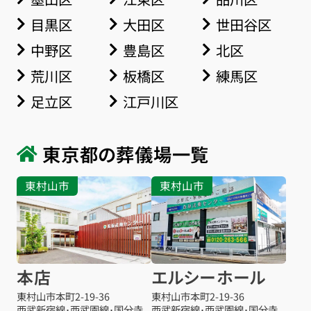
目黒区
大田区
世田谷区
中野区
豊島区
北区
荒川区
板橋区
練馬区
足立区
江戸川区
東京都の葬儀場一覧
東村山市
東村山市
本店
エルシーホール
東村山市本町
2-19-36
東村山市本町
2-19-36
西武新宿線･西武園線･国分寺
西武新宿線･西武園線･国分寺