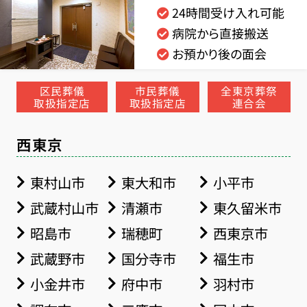
24時間受け入れ可能
病院から直接搬送
お預かり後の面会
区民葬儀
市民葬儀
全東京葬祭
取扱指定店
取扱指定店
連合会
西東京
東村山市
東大和市
小平市
武蔵村山市
清瀬市
東久留米市
昭島市
瑞穂町
西東京市
武蔵野市
国分寺市
福生市
小金井市
府中市
羽村市