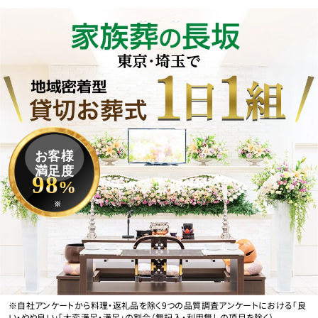
お客様
満足度
98
%
※
※自社アンケートから料理・返礼品を除く9つの品質調査アンケートにおける「良
い・やや良い」「大変満足・満足」の割合（無記入・利用無しの項目を除く）