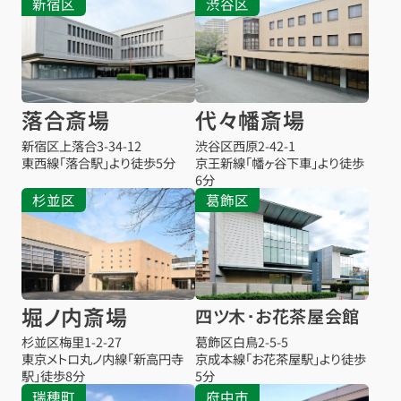
新宿区
渋谷区
落合斎場
代々幡斎場
新宿区上落合3-34-12
渋谷区西原2-42-1
東西線「落合駅」より徒歩5分
京王新線「幡ヶ谷下車」より徒歩
6分
杉並区
葛飾区
堀ノ内斎場
四ツ木･お花茶屋会館
杉並区梅里1-2-27
葛飾区白鳥2-5-5
東京メトロ丸ノ内線「新高円寺
京成本線「お花茶屋駅」より徒歩
駅」徒歩8分
5分
瑞穂町
府中市