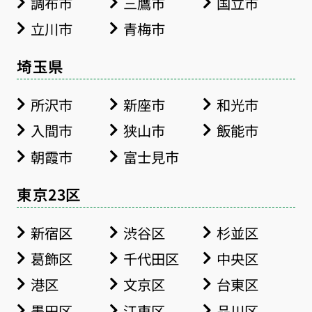
調布市
三鷹市
国立市
立川市
青梅市
埼玉県
所沢市
新座市
和光市
入間市
狭山市
飯能市
朝霞市
富士見市
東京23区
新宿区
渋谷区
杉並区
葛飾区
千代田区
中央区
港区
文京区
台東区
墨田区
江東区
品川区