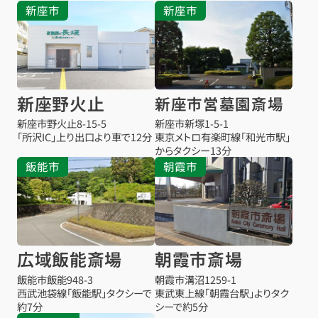
新座市
新座市
新座野火止
新座市営墓園斎場
新座市野火止8-15-5
新座市新塚1-5-1
「所沢IC」上り出口より車で12分
東京メトロ有楽町線「和光市駅」
からタクシー13分
飯能市
朝霞市
広域飯能斎場
朝霞市斎場
飯能市飯能948-3
朝霞市溝沼1259-1
西武池袋線「飯能駅」タクシーで
東武東上線「朝霞台駅」よりタク
約7分
シーで約5分