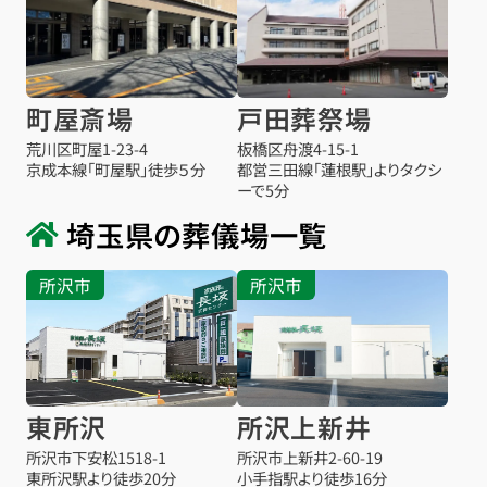
町屋斎場
戸田葬祭場
荒川区町屋1-23-4
板橋区舟渡4-15-1
京成本線「町屋駅」徒歩５分
都営三田線「蓮根駅」よりタクシ
ーで5分
埼玉県の葬儀場一覧
所沢市
所沢市
東所沢
所沢上新井
所沢市下安松1518-1
所沢市上新井2-60-19
東所沢駅より
徒歩20分
小手指駅より
徒歩16分