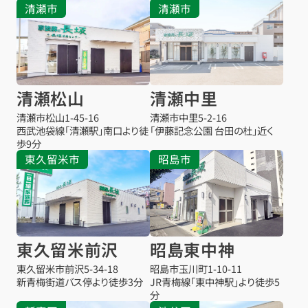
清瀬市
清瀬市
清瀬松山
清瀬中里
清瀬市松山
1-45-16
清瀬市中里
5-2-16
西武池袋線「清瀬駅」南口より徒
「伊藤記念公園 台田の杜」近く
歩9分
東久留米市
昭島市
東久留米前沢
昭島東中神
東久留米市前沢
5-34-18
昭島市玉川町1-10-11
新青梅街道バス停より徒歩3分
JR青梅線「東中神駅」より徒歩5
分