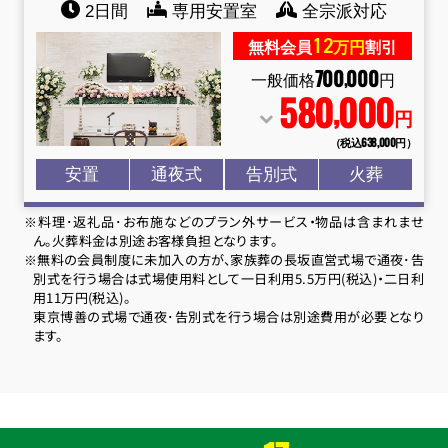
2日間
専用安置室
全宗派対応
12
無料会員
万円
割引
700
000
,
一般価格
円
580
000
,
円
（税込638
,
000円）
安置
通夜式
告別式
火葬
※料理･返礼品･お布施などのプラン外サービス・物品は含まれませ
ん。火葬料金は別途お客様負担となります。
※無料の会員制度に未加入の方が、家族葬の長坂直営式場で通夜･告
別式を行う場合は式場使用料として一日利用5.5万円(税込)・二日利
用11万円(税込)。
東京博善の式場で通夜･告別式を行う場合は別途費用が必要となり
ます。