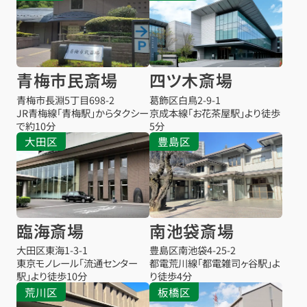
青梅市民斎場
四ツ木斎場
青梅市長淵5丁目698-2
葛飾区白鳥2-9-1
JR青梅線「青梅駅」からタクシー
京成本線「お花茶屋駅」より徒歩
で約10分
5分
大田区
豊島区
臨海斎場
南池袋斎場
大田区東海1-3-1
豊島区南池袋4-25-2
東京モノレール「流通センター
都電荒川線「都電雑司ヶ谷駅」よ
駅」より徒歩10分
り徒歩4分
荒川区
板橋区