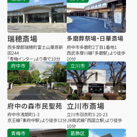
瑞穂斎場
多磨葬祭場・日華斎場
西多摩郡瑞穂町富士山栗原新
府中市多磨町2丁目1番地1
田244
西武多摩川線「多磨駅」より徒歩
「青梅インター」より車で10分
10分
府中市
立川市
立川市斎場
府中の森市民聖苑
府中市浅間町1-3
立川市羽衣町3-20-23
京王線「東府中駅」より徒歩12分
JR南武線「西国立駅」より徒歩
10分
青梅市
葛飾区