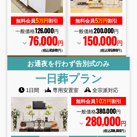
5
5
無料会員
万円
割引
無料会員
万円
割引
126
000
200
000
,
,
一般価格
円
一般価格
円
76
000
150
000
,
,
円
円
（税込83
,
600円）
（税込165
,
000円）
お通夜を行わず告別式のみ
一日葬
プラン
1日間
専用安置室
全宗派対応
10
無料会員
万円
割引
380
000
,
一般価格
円
280
000
,
円
（税込308
,
000円）