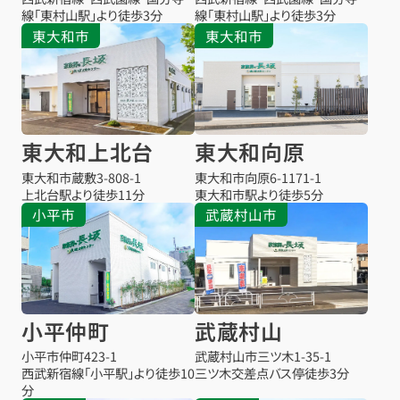
線「東村山駅」より徒歩3分
線「東村山駅」より徒歩3分
東大和市
東大和市
東大和上北台
東大和向原
東大和市蔵敷
3-808-1
東大和市向原
6-1171-1
上北台駅より
徒歩11分
東大和市駅より
徒歩5分
小平市
武蔵村山市
小平仲町
武蔵村山
小平市仲町
423-1
武蔵村山市三ツ木
1-35-1
西武新宿線「小平駅」より徒歩10
三ツ木交差点バス停
徒歩3分
分