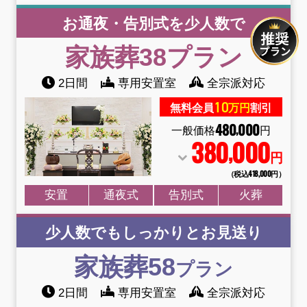
お通夜・告別式を少人数で
家族葬38
プラン
2日間
専用安置室
全宗派対応
10
無料会員
万円
割引
480
000
,
一般価格
円
380
000
,
円
（税込418
,
000円）
安置
通夜式
告別式
火葬
少人数でもしっかりとお見送り
家族葬58
プラン
2日間
専用安置室
全宗派対応