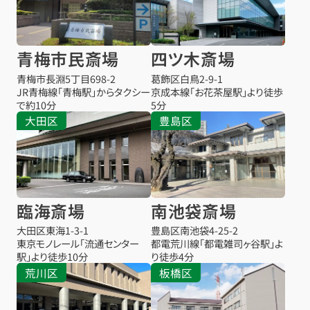
青梅市民斎場
四ツ木斎場
青梅市長淵5丁目698-2
葛飾区白鳥2-9-1
JR青梅線「青梅駅」からタクシー
京成本線「お花茶屋駅」より徒歩
で約10分
5分
大田区
豊島区
臨海斎場
南池袋斎場
大田区東海1-3-1
豊島区南池袋4-25-2
東京モノレール「流通センター
都電荒川線「都電雑司ヶ谷駅」よ
駅」より徒歩10分
り徒歩4分
荒川区
板橋区