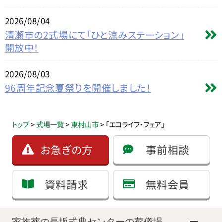
2026/08/04
清瀬市の2式場にて「ひと涼みステーション」
開放中！
2026/08/03
96周年記念夏祭りを開催しました！
トップ
>
式場一覧
>
東村山市
>
「エコライフ・フェア」
お急ぎの方
事前相談
資料請求
無料会員
家族葬の長坂式典センターの葬儀場