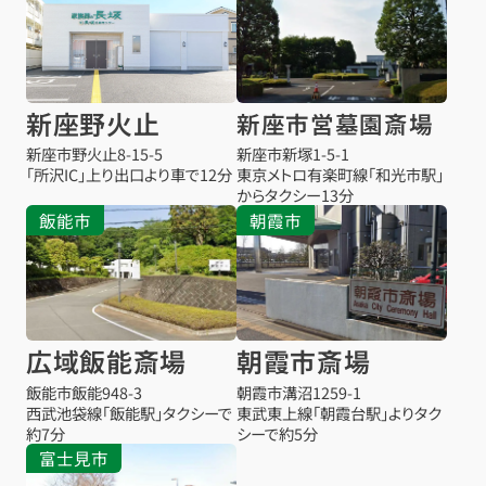
新座野火止
新座市営墓園斎場
新座市野火止8-15-5
新座市新塚1-5-1
「所沢IC」上り出口より車で12分
東京メトロ有楽町線「和光市駅」
からタクシー13分
飯能市
朝霞市
広域飯能斎場
朝霞市斎場
飯能市飯能948-3
朝霞市溝沼1259-1
西武池袋線「飯能駅」タクシーで
東武東上線「朝霞台駅」よりタク
約7分
シーで約5分
富士見市