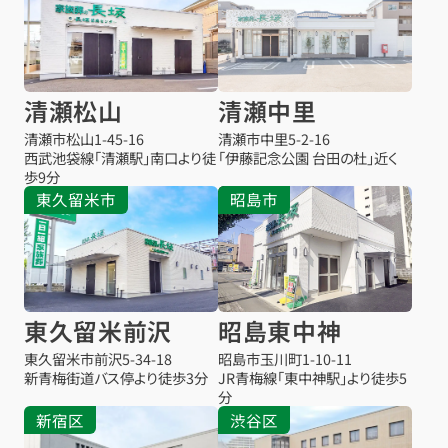
清瀬松山
清瀬中里
清瀬市松山
1-45-16
清瀬市中里
5-2-16
西武池袋線「清瀬駅」南口より徒
「伊藤記念公園 台田の杜」近く
歩9分
東久留米市
昭島市
東久留米前沢
昭島東中神
東久留米市前沢
5-34-18
昭島市玉川町1-10-11
新青梅街道バス停より徒歩3分
JR青梅線「東中神駅」より徒歩5
分
新宿区
渋谷区