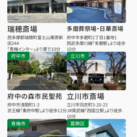
瑞穂斎場
多磨葬祭場・日華斎場
西多摩郡瑞穂町富士山栗原新
府中市多磨町2丁目1番地1
田244
西武多摩川線「多磨駅」より徒歩
「青梅インター」より車で10分
10分
府中市
立川市
立川市斎場
府中の森市民聖苑
府中市浅間町1-3
立川市羽衣町3-20-23
京王線「東府中駅」より徒歩12分
JR南武線「西国立駅」より徒歩
10分
青梅市
葛飾区