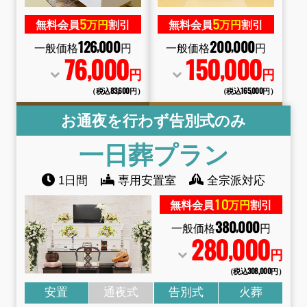
5
5
無料会員
万円
割引
無料会員
万円
割引
126
000
200
000
,
,
一般価格
円
一般価格
円
76
000
150
000
,
,
円
円
（税込83
,
600円）
（税込165
,
000円）
お通夜を行わず告別式のみ
一日葬
プラン
1日間
専用安置室
全宗派対応
10
無料会員
万円
割引
380
000
,
一般価格
円
280
000
,
円
（税込308
,
000円）
安置
通夜式
告別式
火葬