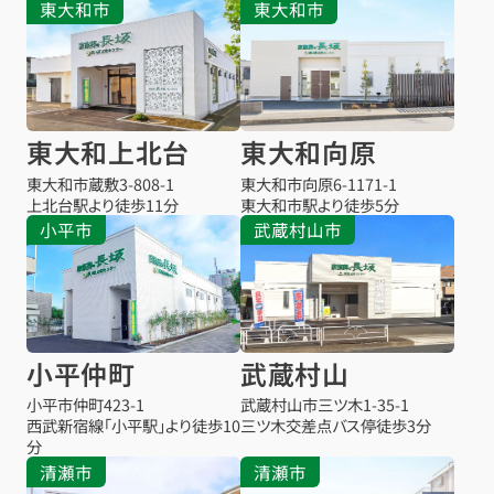
東大和市
東大和市
東大和上北台
東大和向原
東大和市蔵敷
3-808-1
東大和市向原
6-1171-1
上北台駅より
徒歩11分
東大和市駅より
徒歩5分
小平市
武蔵村山市
小平仲町
武蔵村山
小平市仲町
423-1
武蔵村山市三ツ木
1-35-1
西武新宿線「小平駅」より徒歩10
三ツ木交差点バス停
徒歩3分
分
清瀬市
清瀬市