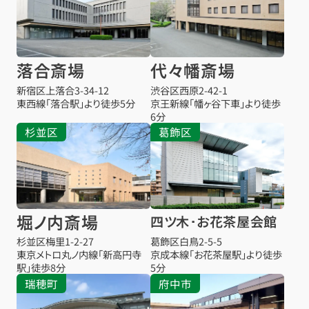
落合斎場
代々幡斎場
新宿区上落合3-34-12
渋谷区西原2-42-1
東西線「落合駅」より徒歩5分
京王新線「幡ヶ谷下車」より徒歩
6分
杉並区
葛飾区
堀ノ内斎場
四ツ木･お花茶屋会館
杉並区梅里1-2-27
葛飾区白鳥2-5-5
東京メトロ丸ノ内線「新高円寺
京成本線「お花茶屋駅」より徒歩
駅」徒歩8分
5分
瑞穂町
府中市