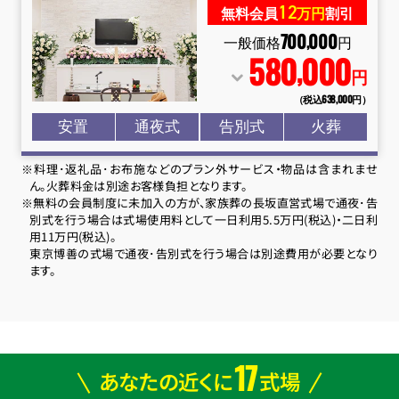
12
無料会員
万円
割引
700
000
,
一般価格
円
580
000
,
円
（税込638
,
000円）
安置
通夜式
告別式
火葬
※料理･返礼品･お布施などのプラン外サービス・物品は含まれませ
ん。火葬料金は別途お客様負担となります。
※無料の会員制度に未加入の方が、家族葬の長坂直営式場で通夜･告
別式を行う場合は式場使用料として一日利用5.5万円(税込)・二日利
用11万円(税込)。
東京博善の式場で通夜･告別式を行う場合は別途費用が必要となり
ます。
17
あなたの近くに
式場