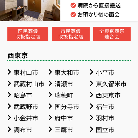
病院から直接搬送
お預かり後の面会
区民葬儀
市民葬儀
全東京葬祭
取扱指定店
取扱指定店
連合会
西東京
東村山市
東大和市
小平市
武蔵村山市
清瀬市
東久留米市
昭島市
瑞穂町
西東京市
武蔵野市
国分寺市
福生市
小金井市
府中市
羽村市
調布市
三鷹市
国立市