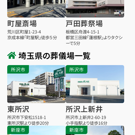
町屋斎場
戸田葬祭場
荒川区町屋1-23-4
板橋区舟渡4-15-1
京成本線「町屋駅」徒歩５分
都営三田線「蓮根駅」よりタクシ
ーで5分
埼玉県の葬儀場一覧
所沢市
所沢市
東所沢
所沢上新井
所沢市下安松1518-1
所沢市上新井2-60-19
東所沢駅より
徒歩20分
小手指駅より
徒歩16分
新座市
新座市