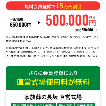
15
無料会員登録で
万円割引
500
000
,
税込
一般価格
円
650
000
,
円
550
000
,
（税込
円）
※火葬料金は別途お客様負担。料理･返礼品･お布施などのプラン外サービス・
物品は含まれません
※無料の会員制度に未加入の方が、家族葬の長坂直営式場で通夜･告別式を
行う場合は式場使用料として一日利用5.5万円(税込)・二日利用11万円(税
込)、東京博善の式場で通夜･告別式を行う場合は別途費用が必要となります
さらに会員登録により
直営式場使用料が無料
家族葬の長坂 直営式場
関東式場多数
1日1組貸切
親族控室
専用安置室