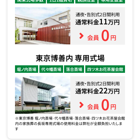
通夜・告別式2日間利用
11
通常料金
万円
0
会員
円
東京博善内 専用式場
堀ノ内斎場
代々幡斎場
落合斎場
四ツ木お花茶屋会館
通夜・告別式2日間利用
22
通常料金
万円
0
会員
円
※東京博善 堀ノ内斎場･代々幡斎場･落合斎場･四ツ木お花茶屋会館
内の家族葬の長坂専用式場の使用料金は弊社が全額負担いたしま
す