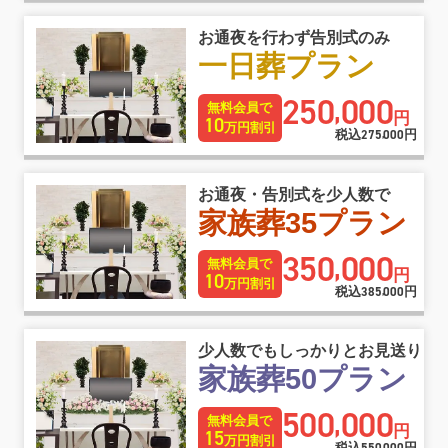
お通夜を行わず告別式のみ
一日葬プラン
250
000
,
無料会員で
円
10
万円割引
税込
275
000
円
,
お通夜・告別式を少人数で
家族葬35プラン
350
000
,
無料会員で
円
10
万円割引
税込
385
000
円
,
少人数でもしっかりとお見送り
家族葬50プラン
500
000
,
無料会員で
円
15
万円割引
税込
円
,