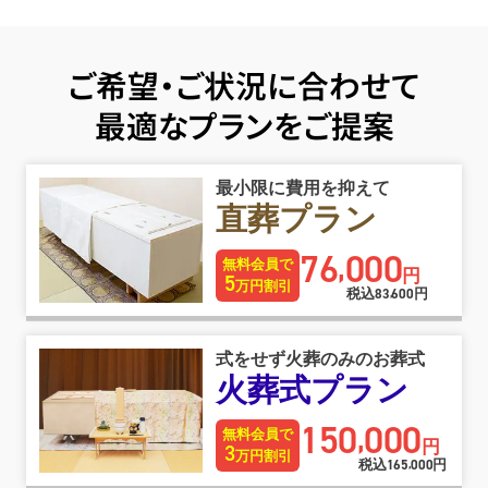
ご希望・ご状況に合わせて
最適なプランをご提案
最小限に費用を抑えて
直葬プラン
76
000
,
無料会員で
円
5
万円割引
税込
83
600
円
,
式をせず火葬のみのお葬式
火葬式プラン
150
000
,
無料会員で
円
3
万円割引
税込
165
000
円
,