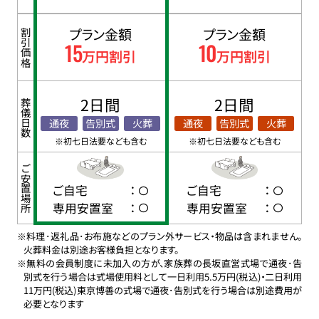
プラン金額
プラン金額
割引価格
15
10
万円割引
万円割引
2日間
2日間
葬儀日数
通夜
告別式
火葬
通夜
告別式
火葬
※初七日法要なども含む
※初七日法要なども含む
ご安置場所
ご自宅
：
ご自宅
：
専用安置室
：
専用安置室
：
※料理･返礼品･お布施などのプラン外サービス・物品は含まれません。
火葬料金は別途お客様負担となります。
※無料の会員制度に未加入の方が、家族葬の長坂直営式場で通夜･告
別式を行う場合は式場使用料として一日利用5.5万円(税込)・二日利用
11万円(税込)東京博善の式場で通夜･告別式を行う場合は別途費用が
必要となります