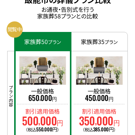
お通夜・告別式を行う
家族葬58プランとの比較
家族葬50
家族葬35
プラン
プラン
プラン内容
一般価格
一般価格
650
000
450
000
,
,
円
円
割引適用価格
割引適用価格
500
000
350
000
,
,
円
円
550
000
円
385
000
円
（税込
）
（税込
）
,
,