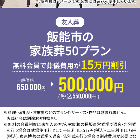
※写真はイメージです。装飾には造花を使用しています。
友人葬
飯能市の
家族葬50プラン
15
万円割引
無料会員で葬儀費用が
500
000
,
一般価格
650
000
円
,
円
550
000
,
（税込
円
）
※料理･返礼品･お布施などのプラン外サービス・物品は含まれません。
火葬料金は別途お客様負担。
※無料の会員制度に未加入の方が、家族葬の長坂直営式場で通夜･告別式
を行う場合は式場使用料として一日利用5.5万円(税込)・二日利用11万円
(税込)。東京博善の式場で通夜･告別式を行う場合は別途費用が必要とな