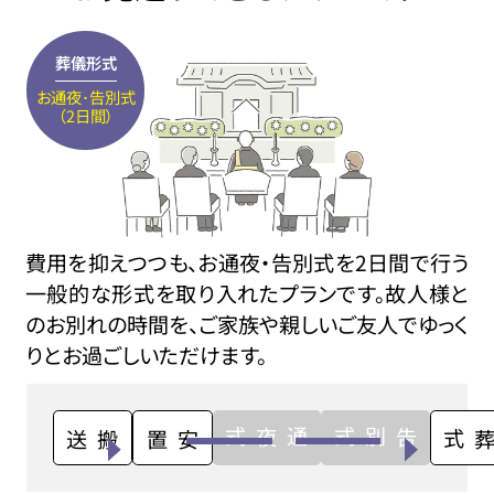
葬儀形式
お通夜･告別式
（2日間）
費用を抑えつつも、お通夜・告別式を2日間で行う
一般的な形式を取り入れたプランです。故人様と
のお別れの時間を、ご家族や親しいご友人でゆっく
りとお過ごしいただけます。
通夜式
告別式
搬送
安置
火葬式