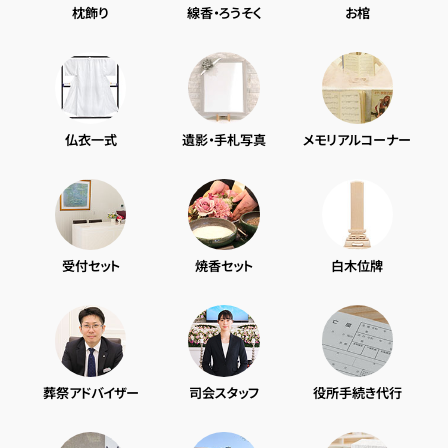
枕飾り
線香・ろうそく
お棺
仏衣一式
遺影・手札写真
メモリアルコーナー
受付セット
焼香セット
白木位牌
葬祭アドバイザー
司会スタッフ
役所手続き代行