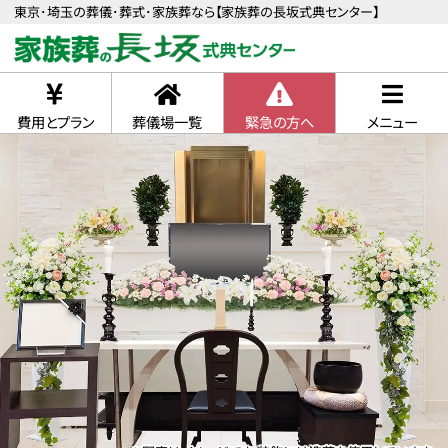
東京･埼玉の葬儀･葬式･家族葬なら【家族葬の長坂式典センター】
費用とプラン
葬儀場一覧
緊急の方へ
メニュー