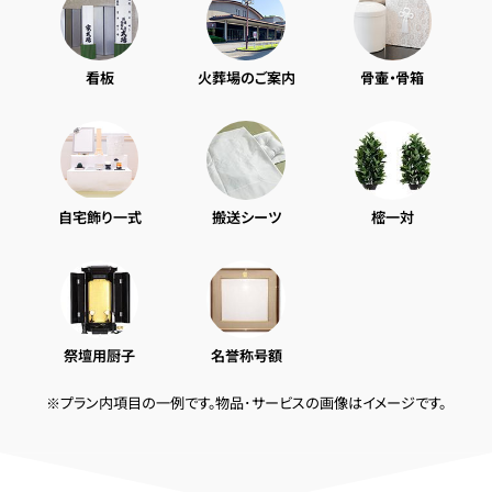
看板
火葬場のご案内
骨壷・骨箱
自宅飾り一式
搬送シーツ
樒一対
祭壇用厨子
名誉称号額
※プラン内項目の一例です。物品･サービスの画像はイメージです。