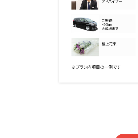
アドバイザー
ご搬送
~20km
火葬場まで
棺上花束
※プラン内項目の一例です