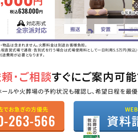
円
638
000
,
税込
円
※写真はイ
対応形式
搬送
安置
通
全宗派対応
ス・物品は含まれません。火葬料金は別途お客様負担。
直営式場で通夜･告別式を行う場合は式場使用料として一日利用5.5万円(税込)・二
別途費用が必要となります。
依頼･ご相談
すぐにご案内可能
ホールや火葬場の予約状況も確認し、希望日程を最優
去でお急ぎの方優先
WE
0-263-566
資料