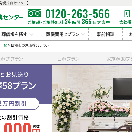
長坂式典センター】
-
-
0120
263
566
24
365
会社概
ご依頼･ご相談無料
時間
日対応中
葬儀場を探す
葬儀費用とプラン
事前相談
ン一覧
>
飯能市の家族葬58プラン
火葬式プラン
一日葬プラン
家族葬38プ
りとお見送り
58プラン
2
万円割引
後の割引価格
0
000
,
税抜