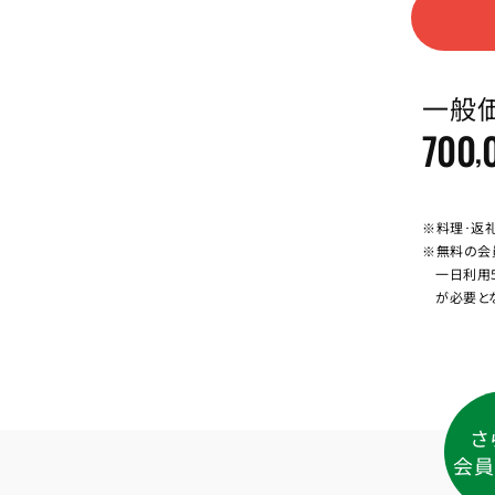
一般
700
,
※料理･返
※無料の会
一日利用
が必要と
さ
会員