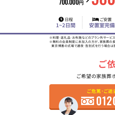
700
000
,
円
日程
ご安置
1~2日間
安置室完備
※料理･返礼品･お布施などのプラン外サービ
※無料の会員制度に未加入の方が、家族葬の長坂
東京博善の式場で通夜･告別式を行う場合は
ご
ご希望の家族葬
ご危篤･ご逝
012