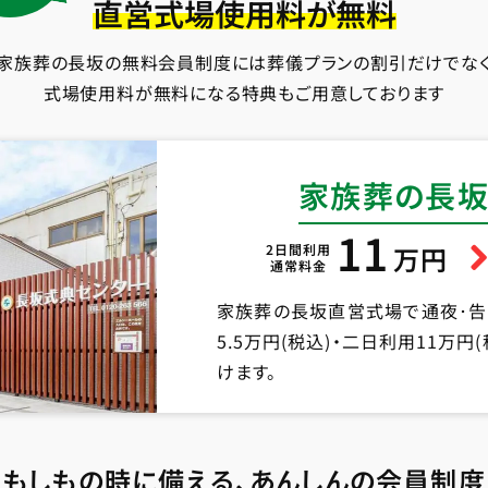
直営式場使用料が無料
家族葬の長坂の無料会員制度には葬儀プランの割引だけでな
式場使用料が無料になる特典もご用意しております
家族葬の長坂
11
2日間利用
万円
通常料金
家族葬の長坂直営式場で通夜･
5.5万円(税込)・二日利用11万
けます。
もしもの時に備える、あんしんの会員制度