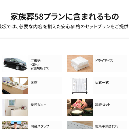
家族葬58プランに含まれるもの
長坂では、必要な内容を揃えた安心価格のセットプランをご提供
ご搬送
ドライアイス
~20km
安置場所まで
お棺
仏衣一式
受付セット
焼香セット
司会スタッフ
役所手続き代行