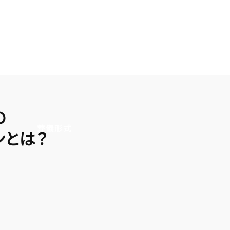
の
葬儀形式
ン
とは？