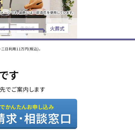
メージです。装飾には一部造花を使用しています。
夜式
告別式
火葬式
日利用11万円(税込)。
です
先でご案内します
Bでかんたんお申し込み
請求･相談窓口