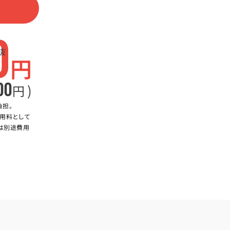
0
抜
円
00
)
円
負担。
用料として
合は別途費用