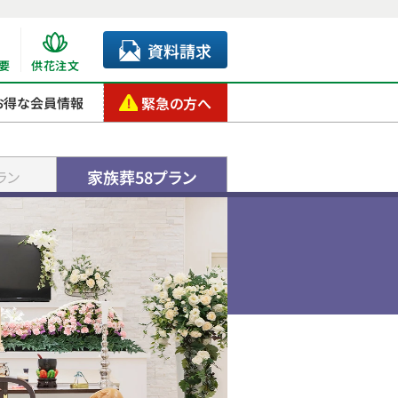
資料請求
要
供花注文
緊急の方へ
お得な会員情報
家族葬58プラン
ラン