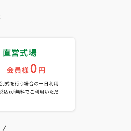
く
 直営式場
0
会員様
円
告別式を行う場合の一日利用
円(税込)が無料でご利用いただ