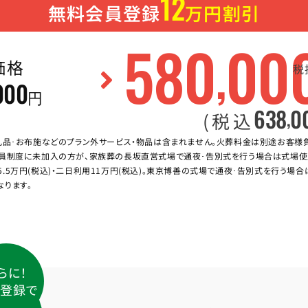
12
無料会員登録
万円割引
580
00
,
価格
税
000
円
638
0
,
(税込
礼品･お布施などのプラン外サービス・物品は含まれません。火葬料金は別途お客様
員制度に未加入の方が、家族葬の長坂直営式場で通夜･告別式を行う場合は式場使
5.5万円(税込)・二日利用11万円(税込)。東京博善の式場で通夜･告別式を行う場
なります。
らに！
登録で