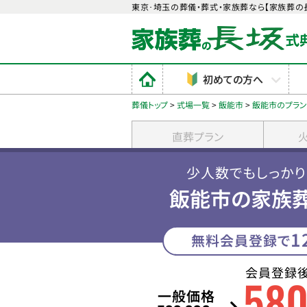
東京･埼玉の葬儀・葬式・家族葬なら【家族葬の
初めての方へ
葬儀トップ
>
式場一覧
>
飯能市
>
飯能市のプラ
直葬プラン
少人数でもしっか
飯能市の家族葬
1
無料会員登録で
会員登録
58
一般価格