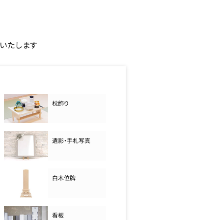
いたします
枕飾り
遺影・手札写真
白木位牌
看板