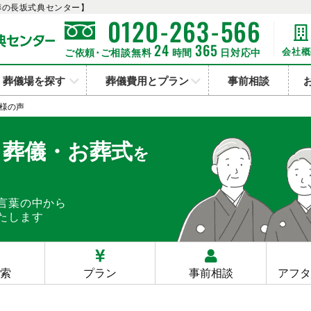
葬の長坂式典センター】
-
-
0120
263
566
24
365
会社概
ご依頼･ご相談無料
時間
日対応中
葬儀場を探す
葬儀費用とプラン
事前相談
様の声
・葬儀・お葬式
を
言葉の中から
たします
検索
プラン
事前相談
アフタ