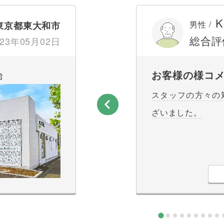
K
男性 /
東京都東大和市
総合評
23年05月02日
お客様の様コ
台
スタッフの方々の
ざいました。