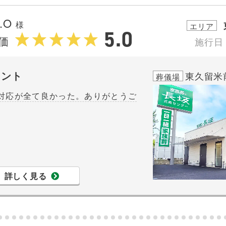
.O
様
エリア
5.0
価
施行日
メント
東久留米
葬儀場
対応が全て良かった。ありがとうご
詳しく見る