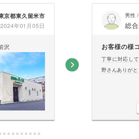
男性 /
東京都東久留米市
総合
2024年01月05日
お客様の様
前沢
丁寧に対応し
野さんありがと