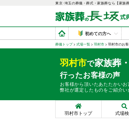
東京･埼玉の葬儀・葬式・家族葬なら【家族
初めての方へ
葬儀トップ
>
式場一覧
>
羽村市
>
羽村市のお客
羽村市
家族葬
で
行ったお客様
声
の
お客様から頂いたあたたかいお
弊社が選定したものをご紹介い
羽村市トップ
式場