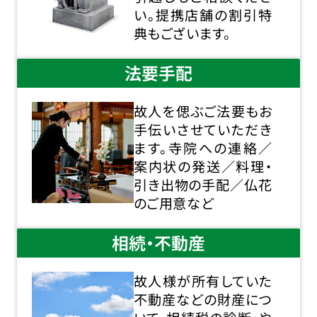
い。提携店舗の割引特
典もございます。
法要手配
故人を偲ぶご法要もお
手伝いさせていただき
ます。寺院への連絡／
案内状の発送／料理・
引き出物の手配／仏花
のご用意など
相続・不動産
故人様が所有していた
不動産などの財産につ