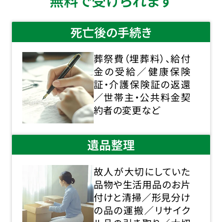
無料で受けられます
死亡後の手続き
葬祭費（埋葬料）、給付
金の受給／健康保険
証・介護保険証の返還
／世帯主・公共料金契
約者の変更など
遺品整理
故人が大切にしていた
品物や生活用品のお片
付けと清掃／形見分け
の品の運搬／リサイク