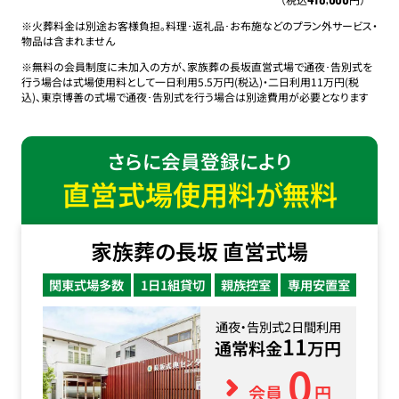
※火葬料金は別途お客様負担。料理･返礼品･お布施などのプラン外サービス・
物品は含まれません
※無料の会員制度に未加入の方が、家族葬の長坂直営式場で通夜･告別式を
行う場合は式場使用料として一日利用5.5万円(税込)・二日利用11万円(税
込)、東京博善の式場で通夜･告別式を行う場合は別途費用が必要となります
さらに会員登録により
直営式場使用料が無料
家族葬の長坂 直営式場
関東式場多数
1日1組貸切
親族控室
専用安置室
通夜・告別式2日間利用
11
通常料金
万円
0
会員
円