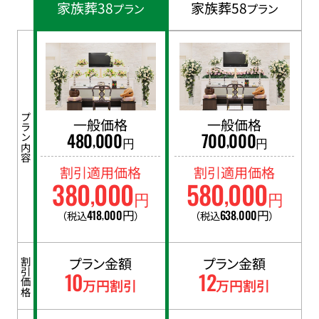
家族葬38
家族葬58
プラン
プラン
プラン内容
一般価格
一般価格
480
000
700
000
,
,
円
円
割引適用価格
割引適用価格
380
000
580
000
,
,
円
円
418
000
円
638
000
円
（税込
）
（税込
）
,
,
プラン金額
プラン金額
割引価格
10
12
万円割引
万円割引