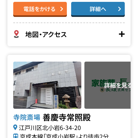
電話をかける
詳細へ
地図・アクセス
善慶寺 常照殿の詳細へ
善慶寺常照殿
寺院斎場
江戸川区北小岩6-34-20
京成本線「京成小岩駅」より徒歩2分