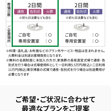
2日間
2日間
葬儀日数
通夜
告別式
火葬
通夜
告別式
火葬
※初七日法要なども含む
※初七日法要なども含む
ご安置場所
ご自宅
：
ご自宅
：
専用安置室
：
専用安置室
：
※料理･返礼品･お布施などのプラン外サービス・物品は含まれません。
火葬料金は別途お客様負担となります。
※無料の会員制度に未加入の方が、家族葬の長坂直営式場で通夜･告
別式を行う場合は式場使用料として一日利用5.5万円(税込)・二日利用
11万円(税込)東京博善の式場で通夜･告別式を行う場合は別途費用が
必要となります
ご希望・ご状況に合わせて
最適なプランをご提案