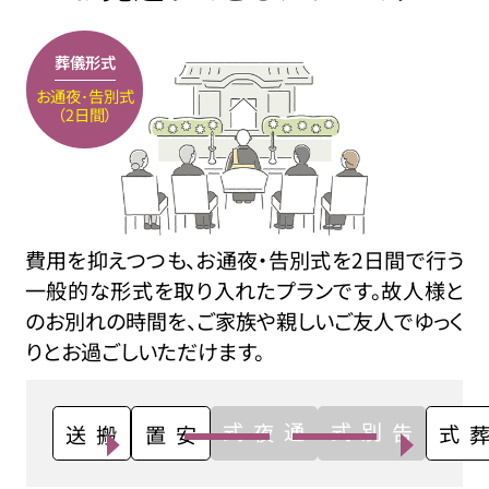
葬儀形式
お通夜･告別式
（2日間）
費用を抑えつつも、お通夜・告別式を2日間で行う
一般的な形式を取り入れたプランです。故人様と
のお別れの時間を、ご家族や親しいご友人でゆっく
りとお過ごしいただけます。
通夜式
告別式
搬送
安置
火葬式