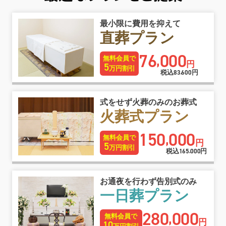
最小限に費用を抑えて
直葬プラン
76
000
,
無料会員で
円
5
万円割引
税込
83
600
円
,
式をせず火葬のみのお葬式
火葬式プラン
150
000
,
無料会員で
円
5
万円割引
税込
165
000
円
,
お通夜を行わず告別式のみ
一日葬プラン
280
000
,
無料会員で
円
10