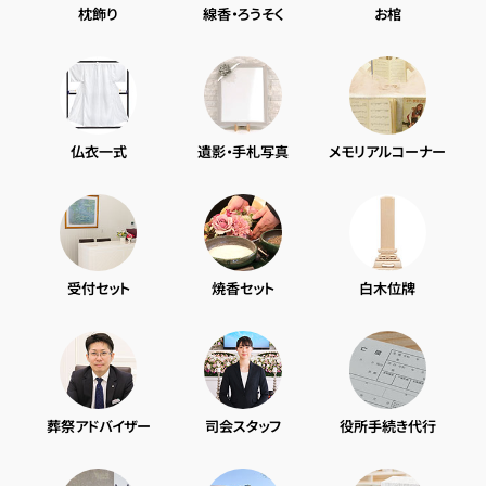
枕飾り
線香・ろうそく
お棺
仏衣一式
遺影・手札写真
メモリアルコーナー
受付セット
焼香セット
白木位牌
葬祭アドバイザー
司会スタッフ
役所手続き代行