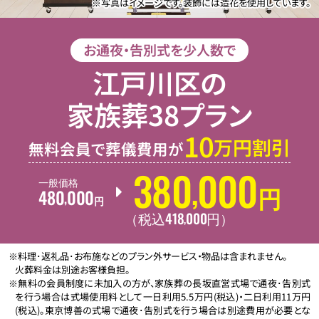
※写真はイメージです。装飾には造花を使用しています。
お通夜・告別式を少人数で
江戸川区の
家族葬38プラン
10
万円割引
無料会員で葬儀費用が
380
000
,
一般価格
480
000
円
,
円
418
000
,
（税込
円
）
※料理･返礼品･お布施などのプラン外サービス・物品は含まれません。
火葬料金は別途お客様負担。
※無料の会員制度に未加入の方が、家族葬の長坂直営式場で通夜･告別式
を行う場合は式場使用料として一日利用5.5万円(税込)・二日利用11万円
(税込)。東京博善の式場で通夜･告別式を行う場合は別途費用が必要とな