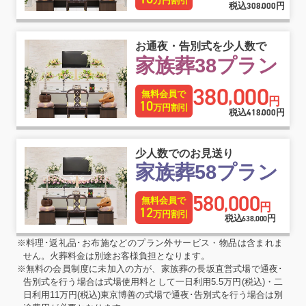
万円割引
税込
308
000
円
,
お通夜・告別式を少人数で
家族葬38プラン
380
000
,
無料会員で
円
10
万円割引
税込
418
000
円
,
少人数でのお見送り
家族葬58プラン
580
000
,
無料会員で
円
12
万円割引
税込
円
638
000
,
※料理･返礼品･お布施などのプラン外サービス・物品は含まれま
せん。火葬料金は別途お客様負担となります。
※無料の会員制度に未加入の方が、家族葬の長坂直営式場で通夜･
告別式を行う場合は式場使用料として一日利用5.5万円(税込)・二
日利用11万円(税込)東京博善の式場で通夜･告別式を行う場合は別