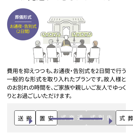
葬儀形式
お通夜･告別式
（2日間）
費用を抑えつつも、お通夜・告別式を2日間で行う
一般的な形式を取り入れたプランです。故人様と
のお別れの時間を、ご家族や親しいご友人でゆっく
りとお過ごしいただけます。
通夜式
告別式
搬送
安置
火葬式