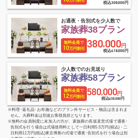
万円割引
税込
308
000
円
,
お通夜・告別式を少人数で
家族葬38プラン
380
000
,
無料会員で
円
10
万円割引
税込
418
000
円
,
少人数でのお見送り
家族葬58プラン
580
000
,
無料会員で
円
12
万円割引
税込
円
638
000
,
※料理･返礼品･お布施などのプラン外サービス・物品は含まれま
せん。火葬料金は別途お客様負担となります。
※無料の会員制度に未加入の方が、家族葬の長坂直営式場で通夜･
告別式を行う場合は式場使用料として一日利用5.5万円(税込)・二
日利用11万円(税込)東京博善の式場で通夜･告別式を行う場合は別