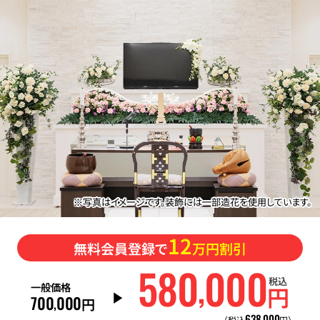
※写真はイメージです。装飾には一部造花を使用しています。
12
無料会員登録で
万円割引
580
000
,
税込
一般価格
円
700
000
,
円
638
000
,
（税込
円）