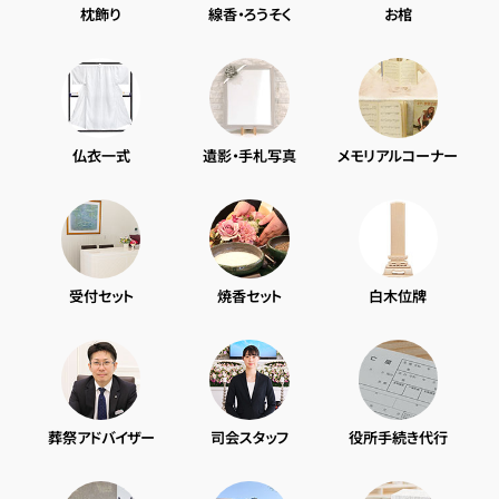
枕飾り
線香・ろうそく
お棺
仏衣一式
遺影・手札写真
メモリアルコーナー
受付セット
焼香セット
白木位牌
葬祭アドバイザー
司会スタッフ
役所手続き代行