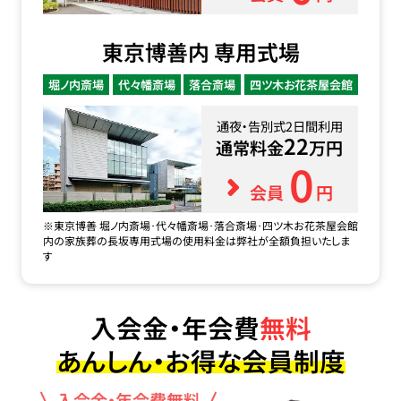
東京博善内 専用式場
堀ノ内斎場
代々幡斎場
落合斎場
四ツ木お花茶屋会館
通夜・告別式2日間利用
22
通常料金
万円
0
会員
円
※東京博善 堀ノ内斎場･代々幡斎場･落合斎場･四ツ木お花茶屋会館
内の家族葬の長坂専用式場の使用料金は弊社が全額負担いたしま
す
入会金・年会費
無料
あんしん・お得な会員制度
入会金・年会費無料