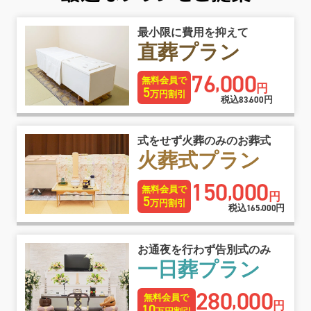
最小限に費用を抑えて
直葬プラン
76
000
,
無料会員で
円
5
万円割引
税込
83
600
円
,
式をせず火葬のみのお葬式
火葬式プラン
150
000
,
無料会員で
円
5
万円割引
税込
165
000
円
,
お通夜を行わず告別式のみ
一日葬プラン
280
000
,
無料会員で
円
10