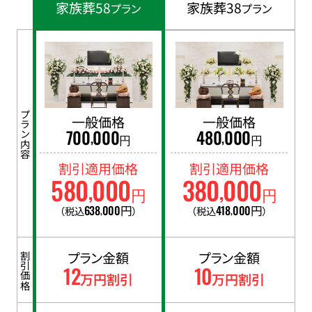
家族葬58
家族葬38
プラン
プラン
プラン内容
一般価格
一般価格
700
000
480
000
,
,
円
円
割引適用価格
割引適用価格
580
000
380
000
,
,
円
円
638
000
円
418
000
円
（税込
）
（税込
）
,
,
プラン金額
プラン金額
割引価格
12
10
万円割引
万円割引