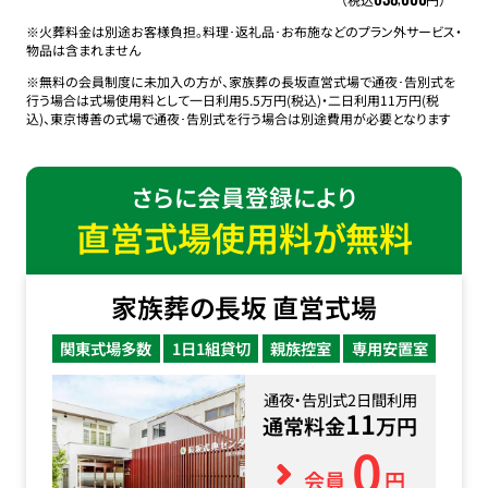
※火葬料金は別途お客様負担。料理･返礼品･お布施などのプラン外サービス・
物品は含まれません
※無料の会員制度に未加入の方が、家族葬の長坂直営式場で通夜･告別式を
行う場合は式場使用料として一日利用5.5万円(税込)・二日利用11万円(税
込)、東京博善の式場で通夜･告別式を行う場合は別途費用が必要となります
さらに会員登録により
直営式場使用料が無料
家族葬の長坂 直営式場
関東式場多数
1日1組貸切
親族控室
専用安置室
通夜・告別式2日間利用
11
通常料金
万円
0
会員
円