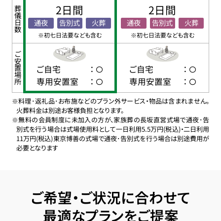
2日間
2日間
葬儀日数
通夜
告別式
火葬
通夜
告別式
火葬
※初七日法要なども含む
※初七日法要なども含む
ご安置場所
ご自宅
：
ご自宅
：
専用安置室
：
専用安置室
：
※料理･返礼品･お布施などのプラン外サービス・物品は含まれません。
火葬料金は別途お客様負担となります。
※無料の会員制度に未加入の方が、家族葬の長坂直営式場で通夜･告
別式を行う場合は式場使用料として一日利用5.5万円(税込)・二日利用
11万円(税込)東京博善の式場で通夜･告別式を行う場合は別途費用が
必要となります
ご希望・ご状況に合わせて
最適なプランをご提案