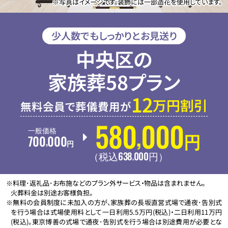
※写真はイメージです。装飾には一部造花を使用しています。
少人数でもしっかりとお見送り
中央区の
家族葬58プラン
12
万円割引
無料会員で葬儀費用が
580
000
,
一般価格
700
000
円
,
円
638
000
,
（税込
円
）
※料理･返礼品･お布施などのプラン外サービス・物品は含まれません。
火葬料金は別途お客様負担。
※無料の会員制度に未加入の方が、家族葬の長坂直営式場で通夜･告別式
を行う場合は式場使用料として一日利用5.5万円(税込)・二日利用11万円
(税込)。東京博善の式場で通夜･告別式を行う場合は別途費用が必要とな