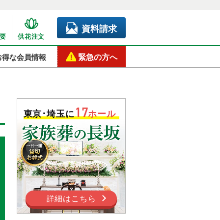
資料請求
要
供花注文
緊急の方へ
お得な会員情報
17
東京･埼玉に
ホール
詳細はこちら