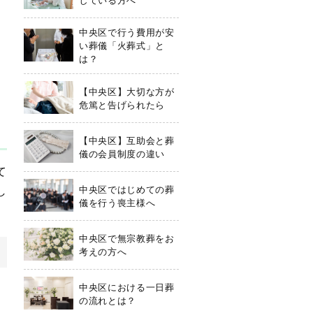
中央区で行う費用が安
い葬儀「火葬式」と
は？
【中央区】大切な方が
危篤と告げられたら
【中央区】互助会と葬
儀の会員制度の違い
て
中央区ではじめての葬
し
儀を行う喪主様へ
中央区で無宗教葬をお
考えの方へ
中央区における一日葬
の流れとは？