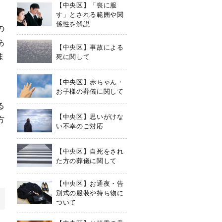
【中央区】「喪に服
す」とされる範囲や関
係性を解説
の
あ
【中央区】事故による
ま
死に関して
【中央区】赤ちゃん・
お子様の葬儀に関して
る
【中央区】思いがけな
方
い不幸のご対応
【中央区】自死をされ
た方の葬儀に関して
【中央区】お通夜・告
別式の服装や持ち物に
ついて