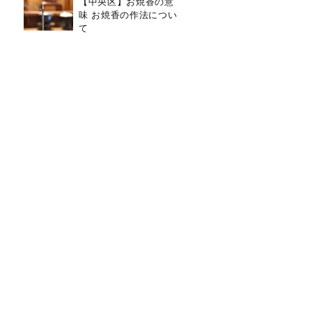
【中央区】お焼香の意
味 お焼香の作法につい
て