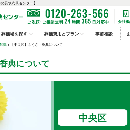
葬の長坂式典センター】
-
-
0120
263
566
24
365
会社概
ご依頼･ご相談無料
時間
日対応中
葬儀場を探す
葬儀費用とプラン
事前相談
知識
>
【中央区】ふくさ・香典について
・香典について
中央区