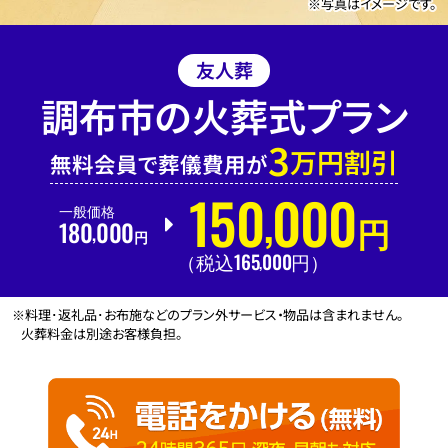
※写真はイメージです。
友人葬
調布市の火葬式プラン
3
万円割引
無料会員で葬儀費用が
150
000
,
一般価格
180
000
円
,
円
165
000
,
（税込
円
）
※料理･返礼品･お布施などのプラン外サービス・物品は含まれません。
火葬料金は別途お客様負担。