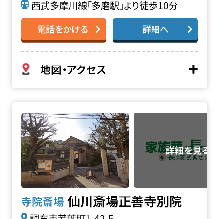
西武多摩川線「多磨駅」より徒歩10分
電話をかける
詳細へ
地図・アクセス
仙川斎場 正善寺別院の詳細へ
仙川斎場正善寺別院
寺院斎場
調布市若葉町1-42-5