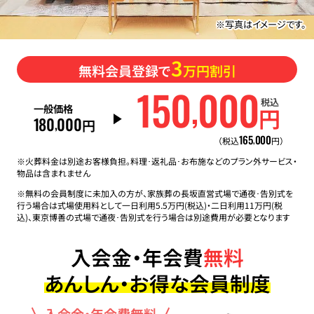
※写真はイメージです。
3
無料会員登録で
万円割引
150
000
,
税込
一般価格
円
180
000
,
円
165
000
,
（税込
円）
※火葬料金は別途お客様負担。料理･返礼品･お布施などのプラン外サービス・
物品は含まれません
※無料の会員制度に未加入の方が、家族葬の長坂直営式場で通夜･告別式を
行う場合は式場使用料として一日利用5.5万円(税込)・二日利用11万円(税
込)、東京博善の式場で通夜･告別式を行う場合は別途費用が必要となります
入会金・年会費
無料
あんしん・お得な会員制度
入会金・年会費無料