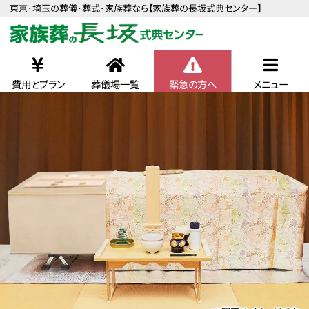
東京･埼玉の葬儀･葬式･家族葬なら【家族葬の長坂式典センター】
費用とプラン
葬儀場一覧
緊急の方へ
メニュー