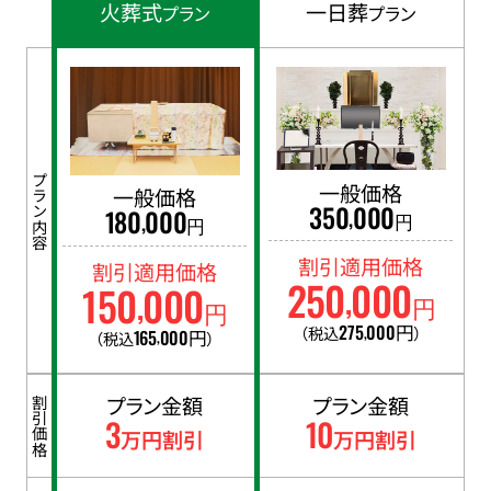
火葬式
一日葬
プラン
プラン
プラン内容
一般価格
一般価格
350
000
,
180
000
,
円
円
割引適用価格
割引適用価格
250
000
150
000
,
,
円
円
275
000
円
（税込
）
,
165
000
円
（税込
）
,
プラン金額
プラン金額
割引価格
3
10
万円割引
万円割引