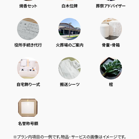
焼香セット
白木位牌
葬祭アドバイザー
役所手続き代行
火葬場のご案内
骨壷・骨箱
自宅飾り一式
搬送シーツ
樒
名誉称号額
※プラン内項目の一例です。物品･サービスの画像はイメージです。