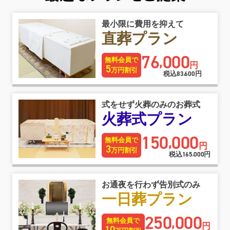
最小限に費用を抑えて
直葬プラン
76
000
,
無料会員で
円
5
万円割引
税込
83
600
円
,
式をせず火葬のみのお葬式
火葬式プラン
150
000
,
無料会員で
円
3
万円割引
税込
165
000
円
,
お通夜を行わず告別式のみ
一日葬プラン
250
000
,
無料会員で
円
10