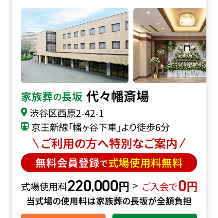
代々幡斎場の詳細へ
代々幡斎場
家族葬
長坂
の
渋谷区西原2-42-1
京王新線「幡ヶ谷下車」より徒歩6分
ご利用の方へ特別なご案内
無料会員登録
式場使用料無料
で
220
000
0
円
円
,
>
式場使用料
ご入会で
当式場の使用料は家族葬の長坂が全額負担