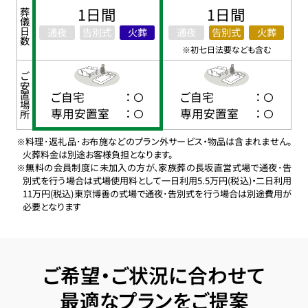
1日間
1日間
葬儀日数
通夜
告別式
火葬
通夜
告別式
火葬
※初七日法要なども含む
ご安置場所
ご自宅
：
ご自宅
：
専用安置室
：
専用安置室
：
※料理･返礼品･お布施などのプラン外サービス・物品は含まれません。
火葬料金は別途お客様負担となります。
※無料の会員制度に未加入の方が、家族葬の長坂直営式場で通夜･告
別式を行う場合は式場使用料として一日利用5.5万円(税込)・二日利用
11万円(税込)東京博善の式場で通夜･告別式を行う場合は別途費用が
必要となります
ご希望・ご状況に合わせて
最適なプランをご提案