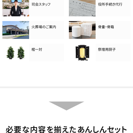
司会スタッフ
役所手続き代行
火葬場のご案内
骨壷・骨箱
樒一対
祭壇用厨子
必要な内容を揃えたあんしんセット