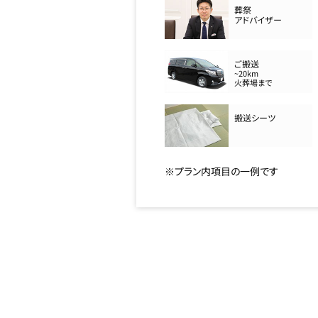
葬祭
アドバイザー
ご搬送
~20km
火葬場まで
搬送シーツ
※プラン内項目の一例です