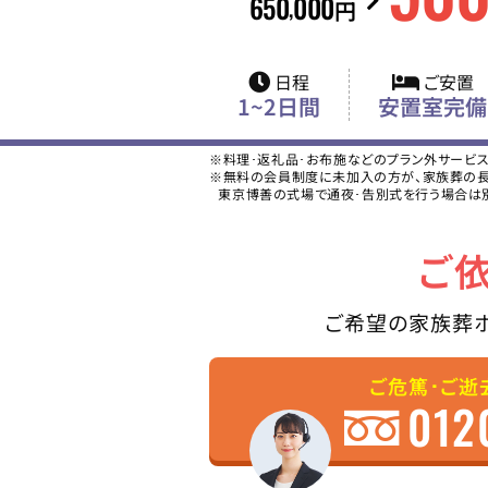
650
000
,
円
日程
ご安置
1~2日間
安置室完備
※料理･返礼品･お布施などのプラン外サービ
※無料の会員制度に未加入の方が、家族葬の長坂
東京博善の式場で通夜･告別式を行う場合は
ご
ご希望の家族葬
ご危篤･ご逝
012