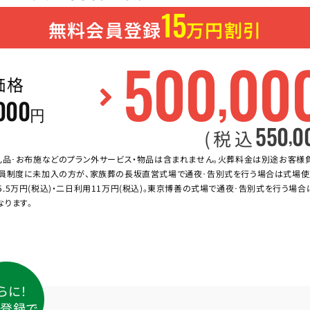
15
無料会員登録
万円割引
500
00
,
価格
000
円
550
0
,
(税込
礼品･お布施などのプラン外サービス・物品は含まれません。火葬料金は別途お客様
員制度に未加入の方が、家族葬の長坂直営式場で通夜･告別式を行う場合は式場使
5.5万円(税込)・二日利用11万円(税込)。東京博善の式場で通夜･告別式を行う場
なります。
らに！
登録で