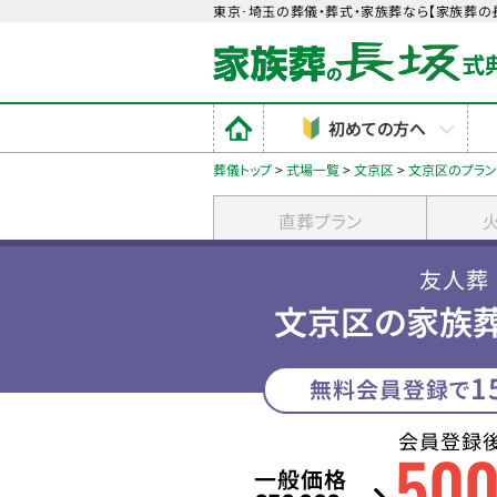
東京･埼玉の葬儀・葬式・家族葬なら【家族葬の
初めての方へ
葬儀トップ
>
式場一覧
>
文京区
>
文京区のプラ
直葬プラン
友人葬
文京区の家族葬
1
無料会員登録で
会員登録
50
一般価格