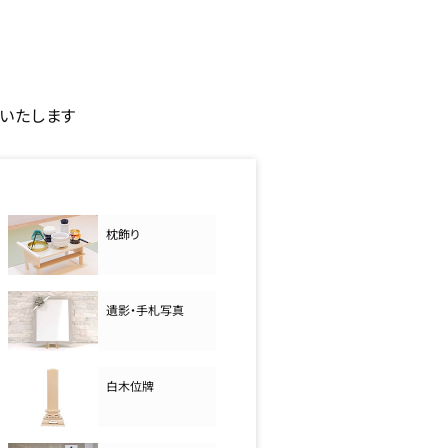
いたします
枕飾り
遺影・手札写真
白木位牌