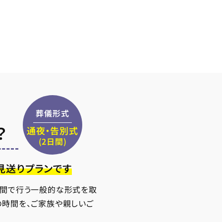
葬儀形式
？
通夜・告別式
(2日間)
見送りプランです
日間で行う一般的な形式を取
の時間を、ご家族や親しいご