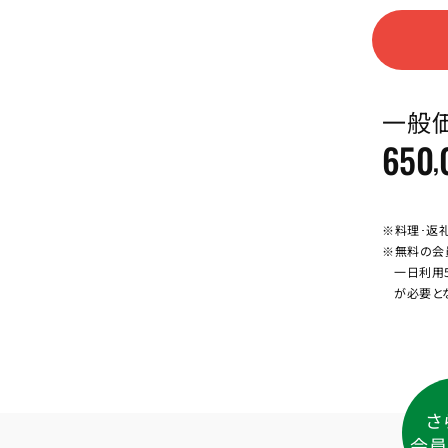
一般
650
,
※料理･返
※無料の会
一日利用
が必要と
さ
会員