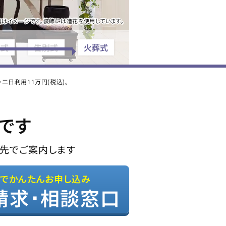
真はイメージです。装飾には造花を使用しています。
夜式
告別式
火葬式
日利用11万円(税込)。
です
先でご案内します
Bでかんたんお申し込み
請求･相談窓口