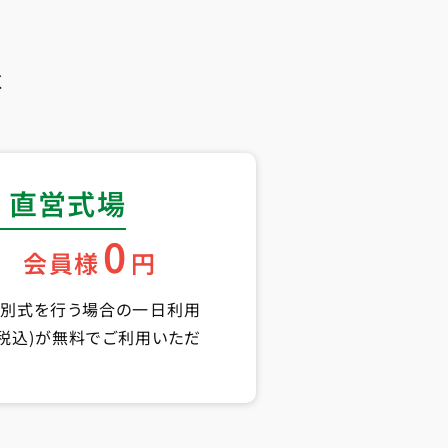
く
 直営式場
0
会員様
円
告別式を行う場合の一日利用
円(税込)が無料でご利用いただ