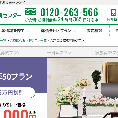
長坂式典センター】
-
-
0120
263
566
24
365
会社概
ご依頼･ご相談無料
時間
日対応中
葬儀場を探す
葬儀費用とプラン
事前相談
ン一覧
>
文京区の友人葬プラン一覧
>
文京区の家族葬50プラン
火葬式プラン
一日葬プラン
家族葬35プ
50プラン
5
万円割引
後の割引価格
0
000
,
税抜