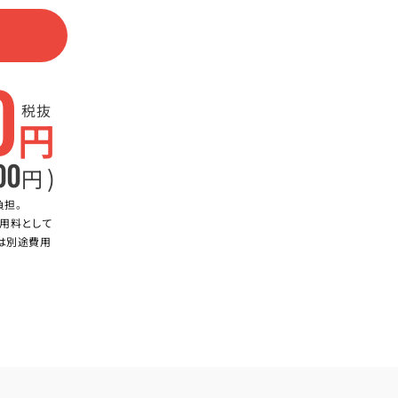
0
税抜
円
00
)
円
負担。
用料として
合は別途費用