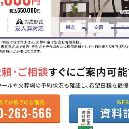
円
550
000
,
税込
円
※写
対応形式
搬送
安置
通
友人葬対応
ス・物品は含まれません。火葬料金は別途お客様負担。
直営式場で通夜･告別式を行う場合は式場使用料として一日利用5.5万円(税込)・二
別途費用が必要となります。
依頼･ご相談
すぐにご案内可能
ホールや火葬場の予約状況も確認し、希望日程を最優
去でお急ぎの方優先
WE
0-263-566
資料