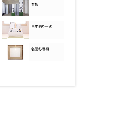
看板
自宅飾り一式
名誉称号額