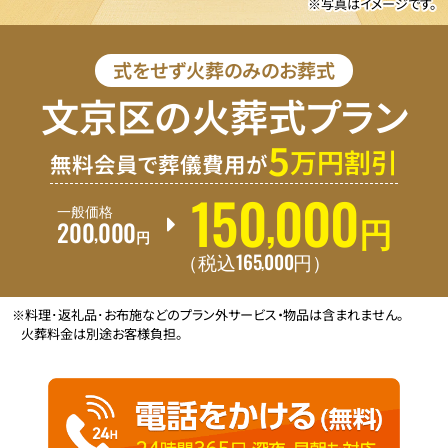
※写真はイメージです。
式をせず火葬のみのお葬式
文京区の火葬式プラン
5
万円割引
無料会員で葬儀費用が
150
000
,
一般価格
200
000
円
,
円
165
000
,
（税込
円
）
※料理･返礼品･お布施などのプラン外サービス・物品は含まれません。
火葬料金は別途お客様負担。