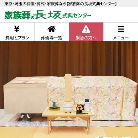
東京･埼玉の葬儀･葬式･家族葬なら【家族葬の長坂式典センター】
費用とプラン
葬儀場一覧
緊急の方へ
メニュー