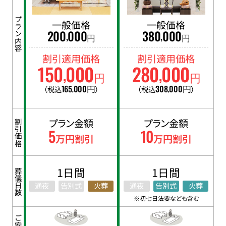
プラン内容
一般価格
一般価格
200
000
380
000
,
,
円
円
割引適用価格
割引適用価格
150
000
280
000
,
,
円
円
165
000
円
308
000
円
（税込
）
（税込
）
,
,
プラン金額
プラン金額
割引価格
5
10
万円割引
万円割引
1日間
1日間
葬儀日数
通夜
告別式
火葬
通夜
告別式
火葬
※初七日法要なども含む