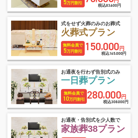
円
5
万円割引
税込
83
600
円
,
式をせず火葬のみのお葬式
火葬式プラン
150
000
,
無料会員で
円
5
万円割引
税込
165
000
円
,
お通夜を行わず告別式のみ
一日葬プラン
280
000
,
無料会員で
円
10
万円割引
税込
308
000
円
,
お通夜・告別式を少人数で
家族葬38プラン