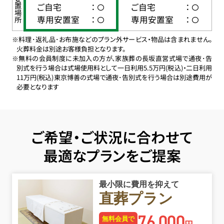
ご安置場所
ご自宅
：
ご自宅
：
専用安置室
：
専用安置室
：
※料理･返礼品･お布施などのプラン外サービス・物品は含まれません。
火葬料金は別途お客様負担となります。
※無料の会員制度に未加入の方が、家族葬の長坂直営式場で通夜･告
別式を行う場合は式場使用料として一日利用5.5万円(税込)・二日利用
11万円(税込)東京博善の式場で通夜･告別式を行う場合は別途費用が
必要となります
ご希望・ご状況に合わせて
最適なプランをご提案
最小限に費用を抑えて
直葬プラン
76
000
,
無料会員で