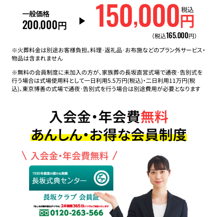
150
000
,
税込
一般価格
円
200
000
,
円
165
000
,
（税込
円）
※火葬料金は別途お客様負担。料理･返礼品･お布施などのプラン外サービス・
物品は含まれません
※無料の会員制度に未加入の方が、家族葬の長坂直営式場で通夜･告別式を
行う場合は式場使用料として一日利用5.5万円(税込)・二日利用11万円(税
込)、東京博善の式場で通夜･告別式を行う場合は別途費用が必要となります
入会金・年会費
無料
あんしん・お得な会員制度
入会金・年会費無料