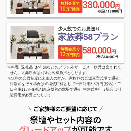
380
000
,
無料会員で
円
10
万円割引
税込
418
000
円
,
少人数でのお見送り
家族葬58プラン
580
000
,
無料会員で
円
12
万円割引
税込
円
638
000
,
※料理･返礼品･お布施などのプラン外サービス・物品は含まれま
せん。火葬料金は別途お客様負担となります。
※無料の会員制度に未加入の方が、家族葬の長坂直営式場で通夜･
告別式を行う場合は式場使用料として一日利用5.5万円(税込)・二
日利用11万円(税込)東京博善の式場で通夜･告別式を行う場合は別
途費用が必要となります
ご家族様のご要望に応じて
祭壇やセット内容の
グレードアップ
が可能です