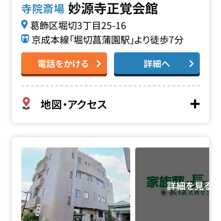
妙源寺正覚会館
寺院斎場
葛飾区堀切3丁目25-16
京成本線「堀切菖蒲園駅」より徒歩7分
電話をかける
詳細へ
地図・アクセス
源寿院会館の詳細へ