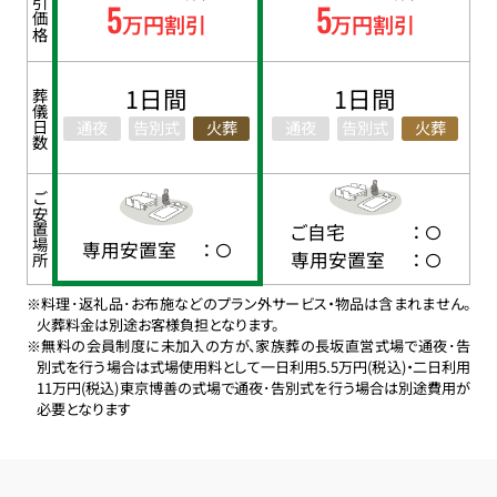
割引価格
5
5
万円割引
万円割引
1日間
1日間
葬儀日数
通夜
告別式
火葬
通夜
告別式
火葬
ご安置場所
ご自宅
：
専用安置室
：
専用安置室
：
※料理･返礼品･お布施などのプラン外サービス・物品は含まれません。
火葬料金は別途お客様負担となります。
※無料の会員制度に未加入の方が、家族葬の長坂直営式場で通夜･告
別式を行う場合は式場使用料として一日利用5.5万円(税込)・二日利用
11万円(税込)東京博善の式場で通夜･告別式を行う場合は別途費用が
必要となります