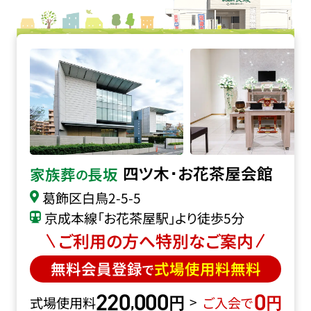
四ツ木･お花茶屋会館の詳細へ
四ツ木･お花茶屋会館
家族葬
長坂
の
葛飾区白鳥2-5-5
京成本線「お花茶屋駅」より徒歩5分
ご利用の方へ特別なご案内
無料会員登録
式場使用料無料
で
220
000
0
円
円
,
>
式場使用料
ご入会で