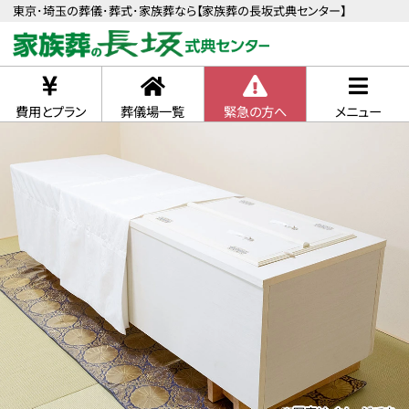
東京･埼玉の葬儀･葬式･家族葬なら【家族葬の長坂式典センター】
費用とプラン
葬儀場一覧
緊急の方へ
メニュー