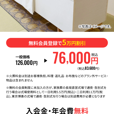
※写真はイメージです。
5
無料会員登録で
万円割引
76
000
,
税込
一般価格
円
126
000
,
円
83
600
,
（税込
円）
※火葬料金は別途お客様負担。料理･返礼品･お布施などのプラン外サービス・
物品は含まれません
※無料の会員制度に未加入の方が、家族葬の長坂直営式場で通夜･告別式を
行う場合は式場使用料として一日利用5.5万円(税込)・二日利用11万円(税
込)、東京博善の式場で通夜･告別式を行う場合は別途費用が必要となります
入会金・年会費
無料