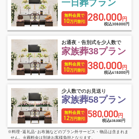
一日葬プラン
280
000
,
無料会員で
円
10
万円割引
税込
308
000
円
,
お通夜・告別式を少人数で
家族葬38プラン
380
000
,
無料会員で
円
10
万円割引
税込
418
000
円
,
少人数でのお見送り
家族葬58プラン
580
000
,
無料会員で
円
12
万円割引
税込
円
638
000
,
※料理･返礼品･お布施などのプラン外サービス・物品は含まれま
せん。火葬料金は別途お客様負担となります。