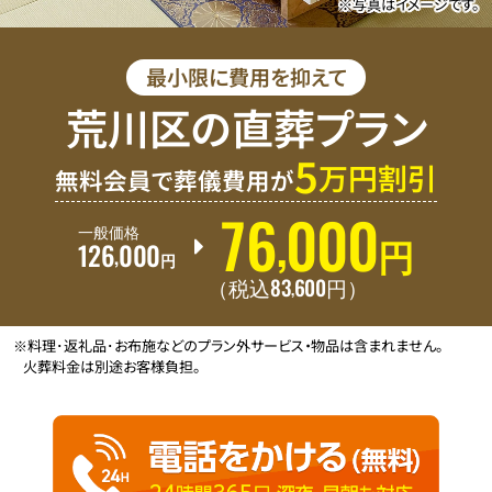
※写真はイメージです。
最小限に費用を抑えて
荒川区の直葬プラン
5
万円割引
無料会員で葬儀費用が
76
000
,
一般価格
126
000
円
,
円
83
600
,
（税込
円
）
※料理･返礼品･お布施などのプラン外サービス・物品は含まれません。
火葬料金は別途お客様負担。