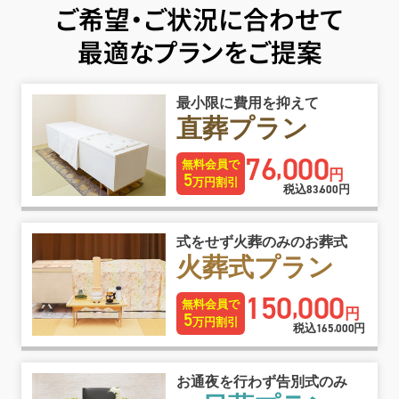
ご希望・ご状況に合わせて
最適なプランをご提案
最小限に費用を抑えて
直葬プラン
76
000
,
無料会員で
円
5
万円割引
税込
83
600
円
,
式をせず火葬のみのお葬式
火葬式プラン
150
000
,
無料会員で
円
5
万円割引
税込
165
000
円
,
お通夜を行わず告別式のみ