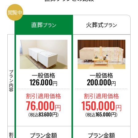
直葬
火葬式
プラン
プラン
プラン内容
一般価格
一般価格
126
000
200
000
,
,
円
円
割引適用価格
割引適用価格
76
000
150
000
,
,
円
円
83
600
円
165
000
円
（税込
）
（税込
）
,
,
プラン金額
プラン金額