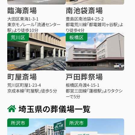
臨海斎場
南池袋斎場
大田区東海1-3-1
豊島区南池袋4-25-2
東京モノレール「流通センター
都電荒川線「都電雑司ヶ谷駅」よ
駅」より徒歩10分
り徒歩4分
荒川区
板橋区
町屋斎場
戸田葬祭場
荒川区町屋1-23-4
板橋区舟渡4-15-1
京成本線「町屋駅」徒歩５分
都営三田線「蓮根駅」よりタクシ
ーで5分
埼玉県の葬儀場一覧
所沢市
所沢市