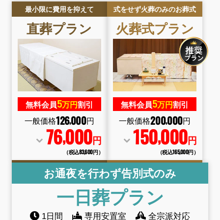
最小限に費用を抑えて
式をせず火葬のみのお葬式
直葬
プラン
火葬式
プラン
5
5
無料会員
万円
割引
無料会員
万円
割引
126
000
200
000
,
,
一般価格
円
一般価格
円
76
000
150
000
,
,
円
円
（税込83
,
600円）
（税込165
,
000円）
お通夜を行わず告別式のみ
一日葬
プラン
1日間
専用安置室
全宗派対応