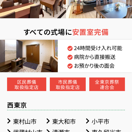
すべての式場に
安置室完備
24時間受け入れ可能
病院から直接搬送
お預かり後の面会
区民葬儀
市民葬儀
全東京葬祭
取扱指定店
取扱指定店
連合会
西東京
東村山市
東大和市
小平市
武蔵村山市
清瀬市
東久留米市