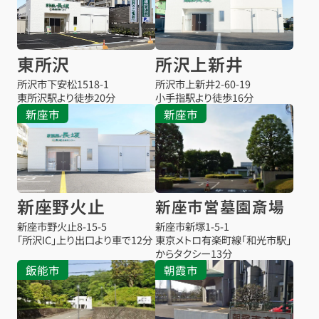
東所沢
所沢上新井
所沢市下安松1518-1
所沢市上新井2-60-19
東所沢駅より
徒歩20分
小手指駅より
徒歩16分
新座市
新座市
新座野火止
新座市営墓園斎場
新座市野火止8-15-5
新座市新塚1-5-1
「所沢IC」上り出口より車で12分
東京メトロ有楽町線「和光市駅」
からタクシー13分
飯能市
朝霞市