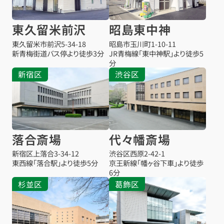
東久留米前沢
昭島東中神
東久留米市前沢
5-34-18
昭島市玉川町1-10-11
新青梅街道バス停より徒歩3分
JR青梅線「東中神駅」より徒歩5
分
新宿区
渋谷区
落合斎場
代々幡斎場
新宿区上落合3-34-12
渋谷区西原2-42-1
東西線「落合駅」より徒歩5分
京王新線「幡ヶ谷下車」より徒歩
6分
杉並区
葛飾区