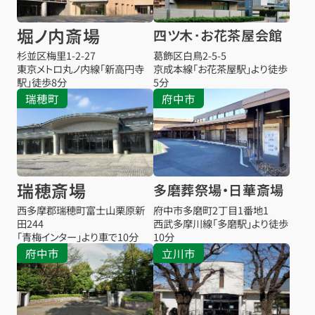
堀ノ内斎場
四ツ木･お花茶屋会館
杉並区梅里1-2-27
葛飾区白鳥2-5-5
東京メトロ丸ノ内線「新高円寺
京成本線「お花茶屋駅」より徒歩
駅」徒歩8分
5分
瑞穂町
府中市
瑞穂斎場
多磨葬祭場・日華斎場
西多摩郡瑞穂町富士山栗原新
府中市多磨町2丁目1番地1
田244
西武多摩川線「多磨駅」より徒歩
「青梅インター」より車で10分
10分
府中市
立川市