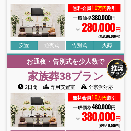
10
無料会員
万円
割引
380
000
,
一般価格
円
280
000
,
円
（税込308
,
000円）
安置
通夜式
告別式
火葬
お通夜・告別式を少人数で
家族葬38
プラン
2日間
専用安置室
全宗派対応
10
無料会員
万円
割引
480
000
,
一般価格
円
380
000
,
円
（税込418
,
000円）