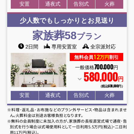
安置
通夜式
告別式
火葬
少人数でもしっかりとお見送り
家族葬58
プラン
2日間
専用安置室
全宗派対応
12
無料会員
万円
割引
700
000
,
一般価格
円
580
000
,
円
（税込638
,
000円）
安置
通夜式
告別式
火葬
※料理･返礼品･お布施などのプラン外サービス・物品は含まれませ
ん。火葬料金は別途お客様負担となります。
※無料の会員制度に未加入の方が、家族葬の長坂直営式場で通夜･告
別式を行う場合は式場使用料として一日利用5.5万円(税込)・二日利
用11万円(税込)。