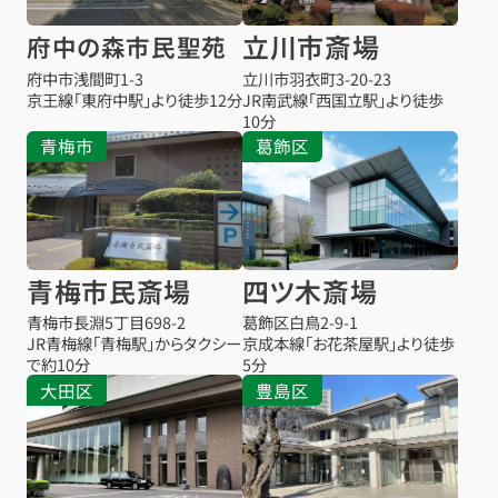
立川市斎場
府中の森市民聖苑
府中市浅間町1-3
立川市羽衣町3-20-23
京王線「東府中駅」より徒歩12分
JR南武線「西国立駅」より徒歩
10分
青梅市
葛飾区
青梅市民斎場
四ツ木斎場
青梅市長淵5丁目698-2
葛飾区白鳥2-9-1
JR青梅線「青梅駅」からタクシー
京成本線「お花茶屋駅」より徒歩
で約10分
5分
大田区
豊島区