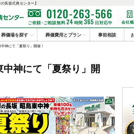
葬の長坂式典センター】
-
-
0120
263
566
24
365
会社概
ご依頼･ご相談無料
時間
日対応中
葬儀場を探す
葬儀費用とプラン
事前相談
島東中神にて「夏祭り」開催！
島東中神にて「夏祭り」開