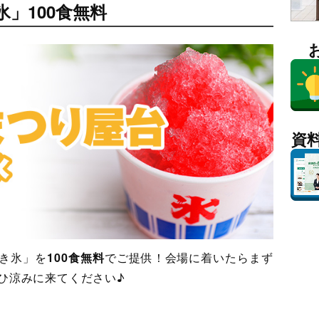
」100食無料
資
き氷」を
100食無料
でご提供！会場に着いたらまず
ひ涼みに来てください♪