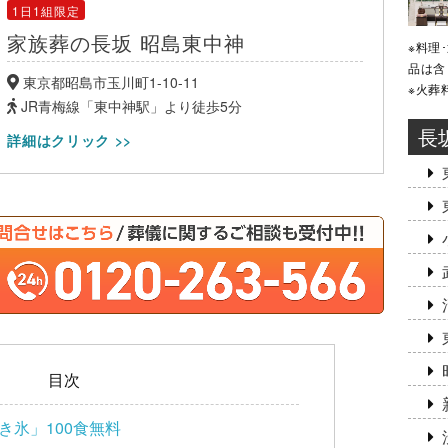
1日1組限定
家族葬の長坂 昭島東中神
※料理
品は含
東京都昭島市玉川町1-10-11
※火葬
JR青梅線「東中神駅」より徒歩5分
長
詳細はクリック >>
目次
き氷」100食無料