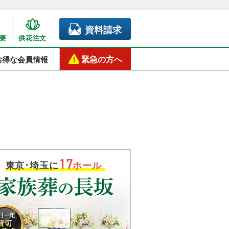
資料請求
要
供花注文
緊急の方へ
お得な会員情報
17
東京･埼玉に
ホール