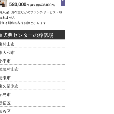
580
000
,
638
000
,
円（税込価格
円）
･返礼品･お布施などのプラン外サービス・物
まれません
料金は別途お客様負担となります
坂式典センターの葬儀場
東村山市
東大和市
小平市
武蔵村山市
清瀬市
東久留米市
昭島市
新宿区
渋谷区