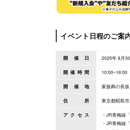
イベント日程のご案
開催日
2025年 8
月
3
開催時間
10:00~16:00
開催地
家族葬の長坂
住所
東京都昭島市玉
アクセス
・JR青梅線
・JR青梅線