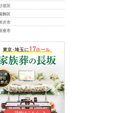
杉並区
葛飾区
所沢市
新座市
17
東京･埼玉に
ホール
詳細はこちら