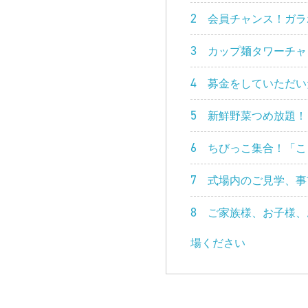
会員チャンス！ガラ
2
カップ麺タワーチャ
3
募金をしていただい
4
新鮮野菜つめ放題！
5
ちびっこ集合！「こ
6
式場内のご見学、事
7
ご家族様、お子様、
8
場ください