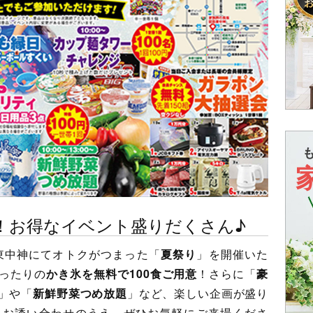
！お得なイベント盛りだくさん♪
東中神にてオトクがつまった「
夏祭り
」を開催いた
ったりの
かき氷を無料で100食ご用意
！さらに「
豪
」や「
新鮮野菜つめ放題
」など、楽しい企画が盛り
をお誘い合わせのうえ、ぜひお気軽にご来場くださ