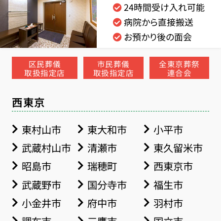
24時間受け入れ可能
病院から直接搬送
お預かり後の面会
区民葬儀
市民葬儀
全東京葬祭
取扱指定店
取扱指定店
連合会
西東京
東村山市
東大和市
小平市
武蔵村山市
清瀬市
東久留米市
昭島市
瑞穂町
西東京市
武蔵野市
国分寺市
福生市
小金井市
府中市
羽村市
お得な会員価格!
調布市
三鷹市
国立市