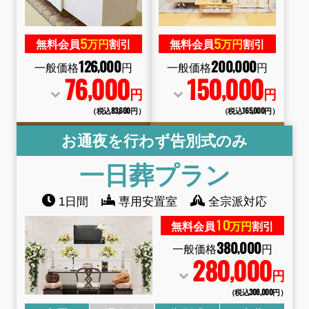
5
5
無料会員
万円
割引
無料会員
万円
割引
126
000
200
000
,
,
一般価格
円
一般価格
円
76
000
150
000
,
,
円
円
（税込83
,
600円）
（税込165
,
000円）
お通夜を行わず告別式のみ
一日葬
プラン
1日間
専用安置室
全宗派対応
10
無料会員
万円
割引
380
000
,
一般価格
円
280
000
,
円
（税込308
,
000円）