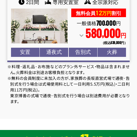
2日間
専用安置室
全宗派対応
12
無料会員
万円
割引
700
000
,
一般価格
円
580
000
,
円
（税込638
,
000円）
安置
通夜式
告別式
火葬
※料理･返礼品･お布施などのプラン外サービス・物品は含まれませ
ん。火葬料金は別途お客様負担となります。
※無料の会員制度に未加入の方が、家族葬の長坂直営式場で通夜･告
別式を行う場合は式場使用料として一日利用5.5万円(税込)・二日利
用11万円(税込)。
東京博善の式場で通夜･告別式を行う場合は別途費用が必要となり
ます。