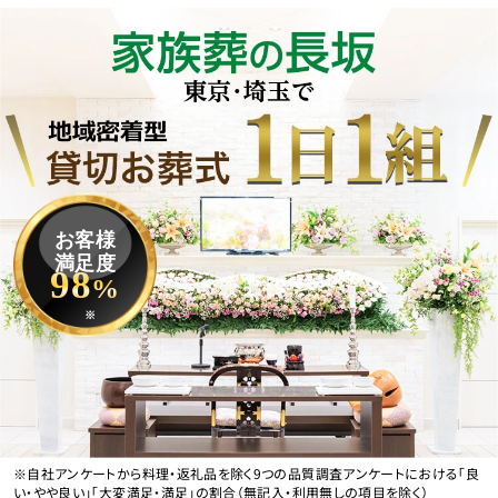
お客様
満足度
98
%
※
※自社アンケートから料理・返礼品を除く9つの品質調査アンケートにおける「良
い・やや良い」「大変満足・満足」の割合（無記入・利用無しの項目を除く）