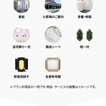
看板
火葬場のご案内
骨壷・骨箱
自宅飾り一式
搬送シーツ
樒一対
祭壇用厨子
名誉称号額
※プラン内項目の一例です。物品･サービスの画像はイメージです。