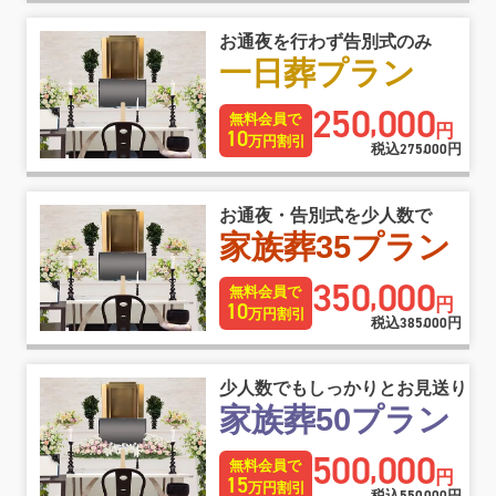
お通夜を行わず告別式のみ
一日葬プラン
250
000
,
無料会員で
円
10
万円割引
税込
275
000
円
,
お通夜・告別式を少人数で
家族葬35プラン
350
000
,
無料会員で
円
10
万円割引
税込
385
000
円
,
少人数でもしっかりとお見送り
家族葬50プラン
500
000
,
無料会員で
円
15
万円割引
税込
円
,