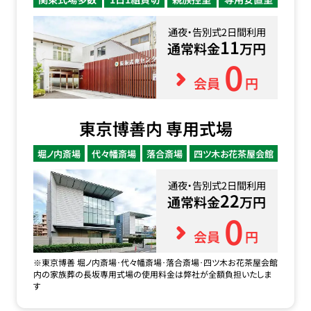
通夜・告別式2日間利用
11
通常料金
万円
0
会員
円
東京博善内 専用式場
堀ノ内斎場
代々幡斎場
落合斎場
四ツ木お花茶屋会館
通夜・告別式2日間利用
22
通常料金
万円
0
会員
円
※東京博善 堀ノ内斎場･代々幡斎場･落合斎場･四ツ木お花茶屋会館
内の家族葬の長坂専用式場の使用料金は弊社が全額負担いたしま
す