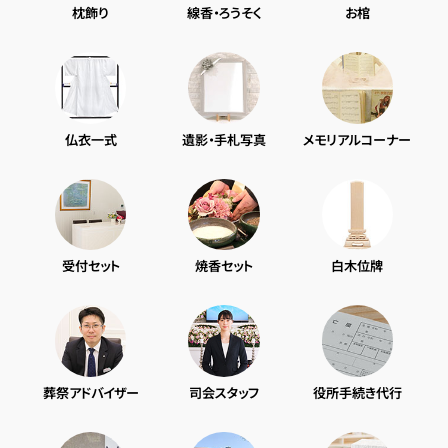
枕飾り
線香・ろうそく
お棺
仏衣一式
遺影・手札写真
メモリアルコーナー
受付セット
焼香セット
白木位牌
葬祭アドバイザー
司会スタッフ
役所手続き代行