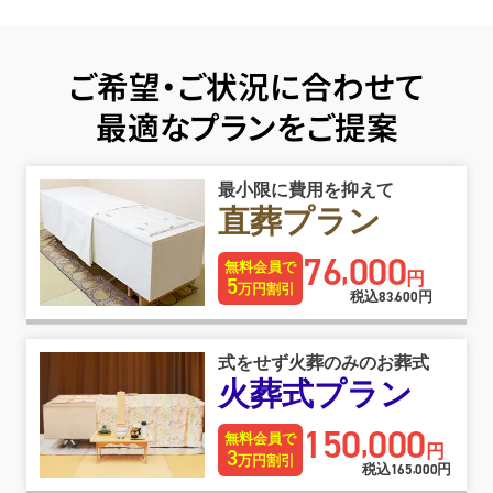
ご希望・ご状況に合わせて
最適なプランをご提案
最小限に費用を抑えて
直葬プラン
76
000
,
無料会員で
円
5
万円割引
税込
83
600
円
,
式をせず火葬のみのお葬式
火葬式プラン
150
000
,
無料会員で
円
3
万円割引
税込
165
000
円
,