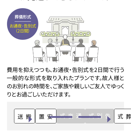
葬儀形式
お通夜･告別式
（2日間）
費用を抑えつつも、お通夜・告別式を2日間で行う
一般的な形式を取り入れたプランです。故人様と
のお別れの時間を、ご家族や親しいご友人でゆっく
りとお過ごしいただけます。
通夜式
告別式
搬送
安置
火葬式