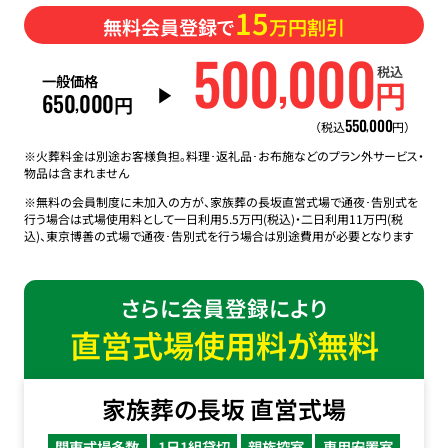
15
無料会員登録で
万円割引
500
000
,
税込
一般価格
円
650
000
,
円
550
000
,
（税込
円）
※火葬料金は別途お客様負担。料理･返礼品･お布施などのプラン外サービス・
物品は含まれません
※無料の会員制度に未加入の方が、家族葬の長坂直営式場で通夜･告別式を
行う場合は式場使用料として一日利用5.5万円(税込)・二日利用11万円(税
込)、東京博善の式場で通夜･告別式を行う場合は別途費用が必要となります
さらに会員登録により
直営式場使用料が無料
家族葬の長坂 直営式場
関東式場多数
1日1組貸切
親族控室
専用安置室