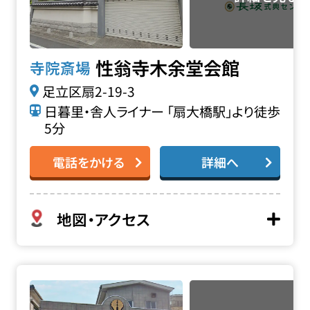
性翁寺木余堂会館
寺院斎場
足立区扇2-19-3
日暮里・舎人ライナー 「扇大橋駅」より徒歩
5分
電話をかける
詳細へ
地図・アクセス
正安寺 ねはん会館の詳細へ