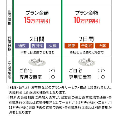
プラン金額
プラン金額
割引価格
15
10
万円割引
万円割引
2日間
2日間
葬儀日数
通夜
告別式
火葬
通夜
告別式
火葬
※初七日法要なども含む
※初七日法要なども含む
ご安置場所
ご自宅
：
ご自宅
：
専用安置室
：
専用安置室
：
※料理･返礼品･お布施などのプラン外サービス・物品は含まれません。
火葬料金は別途お客様負担となります。
※無料の会員制度に未加入の方が、家族葬の長坂直営式場で通夜･告
別式を行う場合は式場使用料として一日利用5.5万円(税込)・二日利用
11万円(税込)東京博善の式場で通夜･告別式を行う場合は別途費用が
必要となります