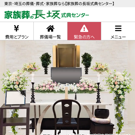
東京･埼玉の葬儀･葬式･家族葬なら【家族葬の長坂式典センター】
費用とプラン
葬儀場一覧
緊急の方へ
メニュー