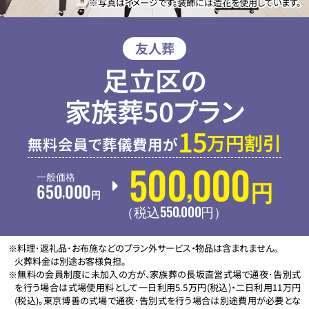
※写真はイメージです。装飾には造花を使用しています。
友人葬
足立区の
家族葬50プラン
15
万円割引
無料会員で葬儀費用が
500
000
,
一般価格
650
000
円
,
円
550
000
,
（税込
円
）
※料理･返礼品･お布施などのプラン外サービス・物品は含まれません。
火葬料金は別途お客様負担。
※無料の会員制度に未加入の方が、家族葬の長坂直営式場で通夜･告別式
を行う場合は式場使用料として一日利用5.5万円(税込)・二日利用11万円
(税込)。東京博善の式場で通夜･告別式を行う場合は別途費用が必要とな