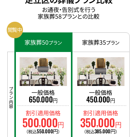
お通夜・告別式を行う
家族葬58プランとの比較
家族葬50
家族葬35
プラン
プラン
プラン内容
一般価格
一般価格
650
000
450
000
,
,
円
円
割引適用価格
割引適用価格
500
000
350
000
,
,
円
円
550
000
円
385
000
円
（税込
）
（税込
）
,
,