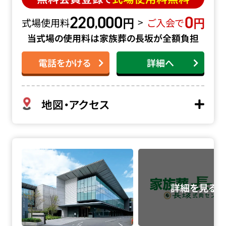
220
000
0
円
円
,
>
式場使用料
ご入会で
当式場の使用料は家族葬の長坂が全額負担
電話をかける
詳細へ
地図・アクセス
四ツ木斎場の詳細へ