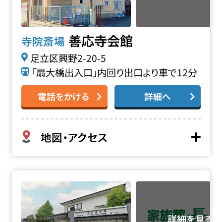
善応寺会館
寺院斎場
足立区興野2-20-5
「扇大橋出入口」内回り出口より車で12分
電話をかける
詳細へ
地図・アクセス
性翁寺 木余堂会館の詳細へ