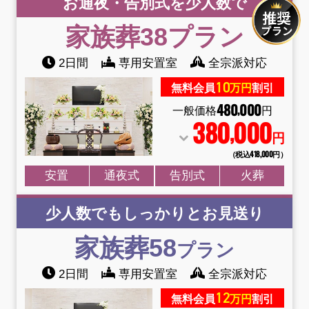
お通夜・告別式を少人数で
家族葬38
プラン
2日間
専用安置室
全宗派対応
10
無料会員
万円
割引
480
000
,
一般価格
円
380
000
,
円
（税込418
,
000円）
安置
通夜式
告別式
火葬
少人数でもしっかりとお見送り
家族葬58
プラン
2日間
専用安置室
全宗派対応
12
無料会員
万円
割引