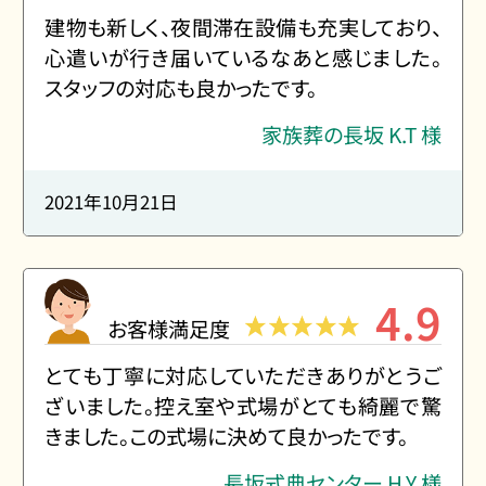
建物も新しく、夜間滞在設備も充実しており、
心遣いが行き届いているなあと感じました。
スタッフの対応も良かったです。
家族葬の長坂 K.T 様
2021年10月21日
4.9
お客様満足度
とても丁寧に対応していただきありがとうご
ざいました。控え室や式場がとても綺麗で驚
きました。この式場に決めて良かったです。
お得な会員価格!
長坂式典センター H.Y 様