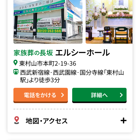
エルシーホール
家族葬
長坂
の
東村山市本町
2-19-36
西武新宿線･西武園線･国分寺線「東村山
駅」より徒歩3分
電話をかける
詳細へ
地図・アクセス