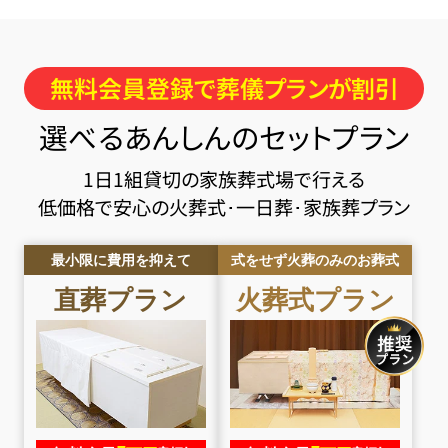
無料会員登録で葬儀プランが割引
選べるあんしんのセットプラン
1日1組貸切の家族葬式場で行える
低価格で安心の火葬式･一日葬･家族葬プラン
最小限に費用を抑えて
式をせず火葬のみのお葬式
直葬
プラン
火葬式
プラン