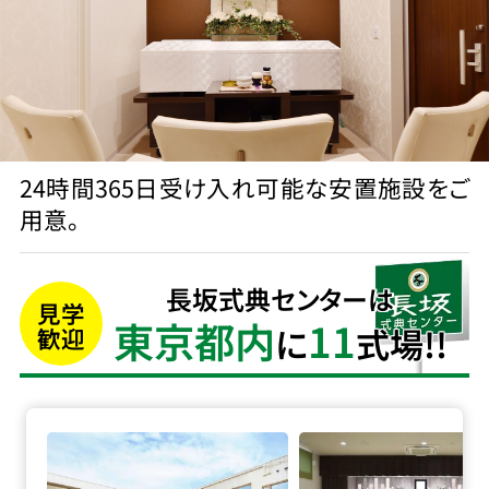
24時間365日受け入れ可能な安置施設をご
用意。
長坂式典センターは
見学
東京都内
11
に
式場!!
歓迎
長坂式典センター本店の詳細へ