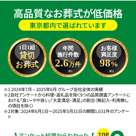
高品質なお葬式が低価格
東京都内で選ばれています
1日1組
年間
お客様
貸切
施行件数
満足度
2.6
98
%
お葬式
万件
※1
※2
※1 2024年7月～2025年6月 グループ会社全体の実績
※2自社アンケートから料理・返礼品を除く9つの品質調査アンケートに
おける「良い・やや良い」「大変満足・満足」の割合（無記入・利用無し
の項目を除く）
※2対象：2024年6月1日〜2025年5月31日の期間1,031件のアンケー
ト