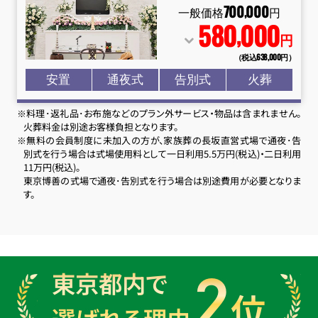
700
000
,
一般価格
円
580
000
,
円
（税込638
,
000円）
安置
通夜式
告別式
火葬
※料理･返礼品･お布施などのプラン外サービス・物品は含まれません。
火葬料金は別途お客様負担となります。
※無料の会員制度に未加入の方が、家族葬の長坂直営式場で通夜･告
別式を行う場合は式場使用料として一日利用5.5万円(税込)・二日利用
11万円(税込)。
東京博善の式場で通夜･告別式を行う場合は別途費用が必要となりま
す。
2
東京都内で
位