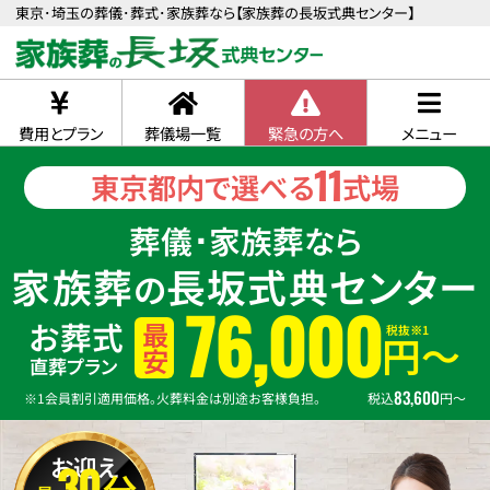
東京･埼玉の葬儀･葬式･家族葬なら【家族葬の長坂式典センター】
費用とプラン
葬儀場一覧
緊急の方へ
メニュー
11
東京都内で選べる
式場
葬儀･家族葬なら
家族葬
長坂式典センター
の
76,000
お葬式
税抜※1
最安
円〜
直葬プラン
83,600
※1会員割引適用価格。火葬料金は別途お客様負担。
税込
円〜
お迎え
30
分