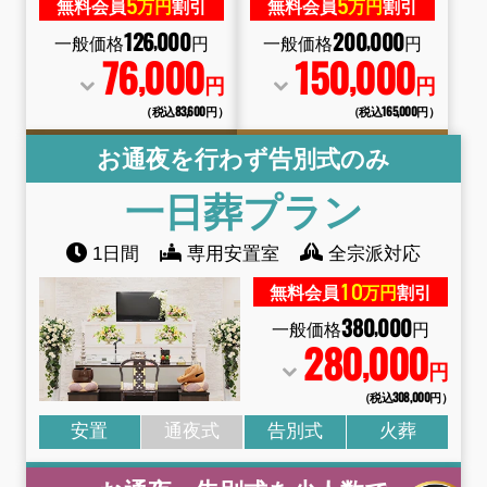
5
5
無料会員
万円
割引
無料会員
万円
割引
126
000
200
000
,
,
一般価格
円
一般価格
円
76
000
150
000
,
,
円
円
（税込83
,
600円）
（税込165
,
000円）
お通夜を行わず告別式のみ
一日葬
プラン
1日間
専用安置室
全宗派対応
10
無料会員
万円
割引
380
000
,
一般価格
円
280
000
,
円
（税込308
,
000円）
安置
通夜式
告別式
火葬