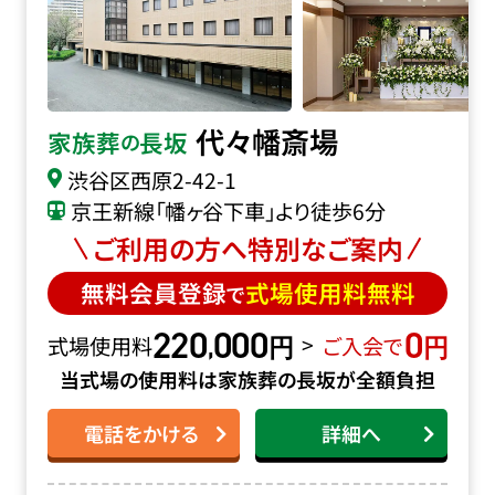
代々幡斎場
家族葬
長坂
の
渋谷区西原2-42-1
京王新線「幡ヶ谷下車」より徒歩6分
ご利用の方へ特別なご案内
無料会員登録
式場使用料無料
で
220
000
0
円
円
,
>
式場使用料
ご入会で
当式場の使用料は家族葬の長坂が全額負担
電話をかける
詳細へ