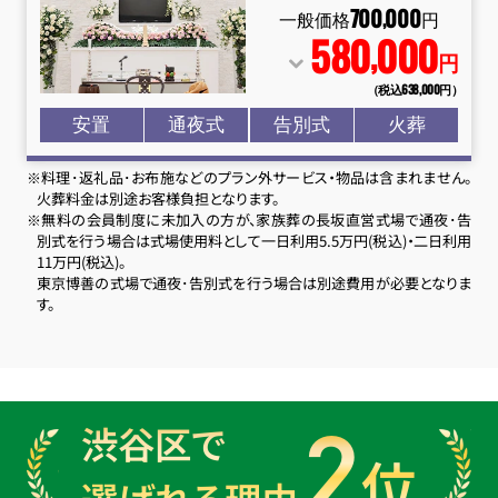
700
000
,
一般価格
円
580
000
,
円
（税込638
,
000円）
安置
通夜式
告別式
火葬
※料理･返礼品･お布施などのプラン外サービス・物品は含まれません。
火葬料金は別途お客様負担となります。
※無料の会員制度に未加入の方が、家族葬の長坂直営式場で通夜･告
別式を行う場合は式場使用料として一日利用5.5万円(税込)・二日利用
11万円(税込)。
東京博善の式場で通夜･告別式を行う場合は別途費用が必要となりま
す。
2
渋谷区で
位