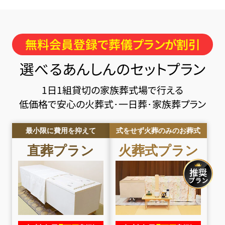
無料会員登録で葬儀プランが割引
選べるあんしんのセットプラン
1日1組貸切の家族葬式場で行える
低価格で安心の火葬式･一日葬･家族葬プラン
最小限に費用を抑えて
式をせず火葬のみのお葬式
直葬
プラン
火葬式
プラン