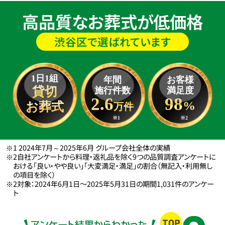
高品質なお葬式が低価格
渋谷区で選ばれています
1日1組
年間
お客様
貸切
施行件数
満足度
2.6
98
%
お葬式
万件
※1
※2
※1 2024年7月～2025年6月 グループ会社全体の実績
※2自社アンケートから料理・返礼品を除く9つの品質調査アンケートに
おける「良い・やや良い」「大変満足・満足」の割合（無記入・利用無し
の項目を除く）
※2対象：2024年6月1日〜2025年5月31日の期間1,031件のアンケー
ト