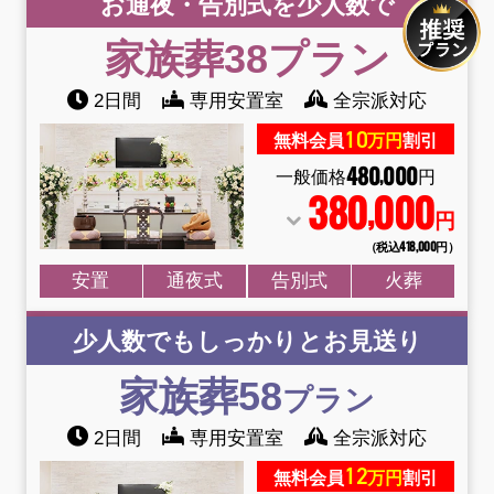
お通夜・告別式を少人数で
家族葬38
プラン
2日間
専用安置室
全宗派対応
10
無料会員
万円
割引
480
000
,
一般価格
円
380
000
,
円
（税込418
,
000円）
安置
通夜式
告別式
火葬
少人数でもしっかりとお見送り
家族葬58
プラン
2日間
専用安置室
全宗派対応
12
無料会員
万円
割引