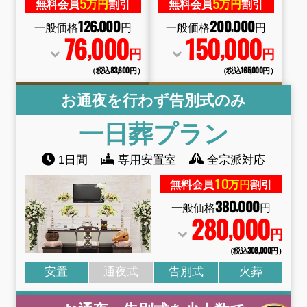
5
5
無料会員
万円
割引
無料会員
万円
割引
126
000
200
000
,
,
一般価格
円
一般価格
円
76
000
150
000
,
,
円
円
（税込83
,
600円）
（税込165
,
000円）
お通夜を行わず告別式のみ
一日葬
プラン
1日間
専用安置室
全宗派対応
10
無料会員
万円
割引
380
000
,
一般価格
円
280
000
,
円
（税込308
,
000円）
安置
通夜式
告別式
火葬