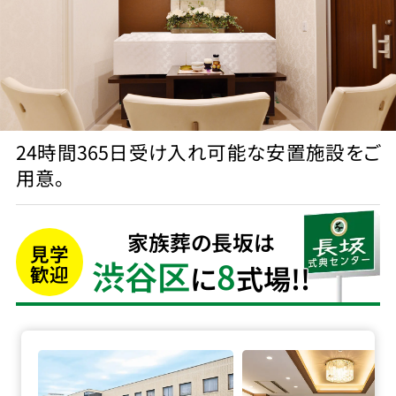
24時間365日受け入れ可能な安置施設をご
用意。
家族葬の長坂は
見学
渋谷区
8
に
式場!!
歓迎
代々幡斎場の詳細へ