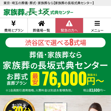
東京･埼玉の葬儀･葬式･家族葬なら【家族葬の長坂式典センター】
費用とプラン
葬儀場一覧
緊急の方へ
メニュー
8
渋谷区で選べる
式場
葬儀･家族葬なら
家族葬
長坂式典センター
の
76,000
お葬式
税抜※1
最安
円〜
直葬プラン
83,600
※1会員割引適用価格。火葬料金は別途お客様負担。
税込
円〜
お迎え
30
分