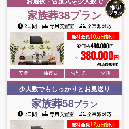
お通夜・告別式を少人数で
家族葬38
プラン
2日間
専用安置室
全宗派対応
10
無料会員
万円
割引
480
000
,
一般価格
円
380
000
,
円
（税込418
,
000円）
安置
通夜式
告別式
火葬
少人数でもしっかりとお見送り
家族葬58
プラン
2日間
専用安置室
全宗派対応
12
無料会員
万円
割引