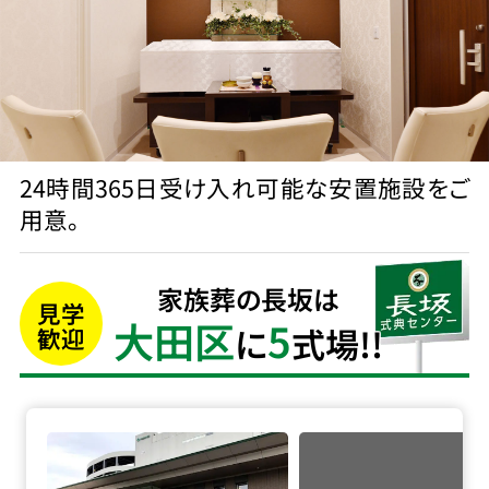
24時間365日受け入れ可能な安置施設をご
用意。
家族葬の長坂は
見学
大田区
5
に
式場!!
歓迎
臨海斎場の詳細へ