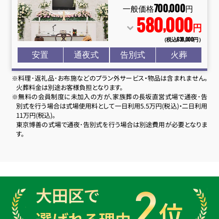
700
000
,
一般価格
円
580
000
,
円
（税込638
,
000円）
安置
通夜式
告別式
火葬
※料理･返礼品･お布施などのプラン外サービス・物品は含まれません。
火葬料金は別途お客様負担となります。
※無料の会員制度に未加入の方が、家族葬の長坂直営式場で通夜･告
別式を行う場合は式場使用料として一日利用5.5万円(税込)・二日利用
11万円(税込)。
東京博善の式場で通夜･告別式を行う場合は別途費用が必要となりま
す。
2
大田区で
位