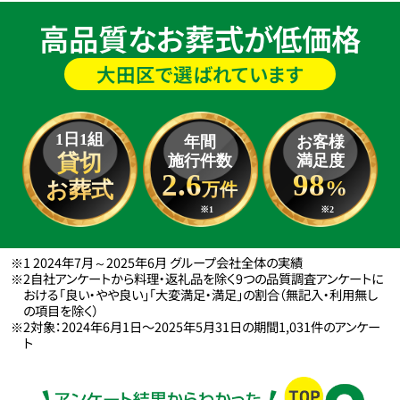
高品質なお葬式が低価格
大田区で選ばれています
1日1組
年間
お客様
貸切
施行件数
満足度
2.6
98
%
お葬式
万件
※1
※2
※1 2024年7月～2025年6月 グループ会社全体の実績
※2自社アンケートから料理・返礼品を除く9つの品質調査アンケートに
おける「良い・やや良い」「大変満足・満足」の割合（無記入・利用無し
の項目を除く）
※2対象：2024年6月1日〜2025年5月31日の期間1,031件のアンケー
ト