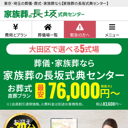
東京･埼玉の葬儀･葬式･家族葬なら【家族葬の長坂式典センター】
費用とプラン
葬儀場一覧
緊急の方へ
メニュー
5
大田区で選べる
式場
葬儀･家族葬なら
家族葬
長坂式典センター
の
76,000
お葬式
税抜※1
最安
円〜
直葬プラン
83,600
※1会員割引適用価格。火葬料金は別途お客様負担。
税込
円〜
お迎え
30
分