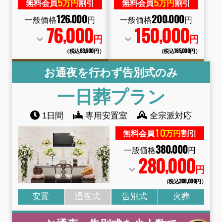
5
5
無料会員
万円
割引
無料会員
万円
割引
126
000
200
000
,
,
一般価格
円
一般価格
円
76
000
150
000
,
,
円
円
（税込83
,
600円）
（税込165
,
000円）
お通夜を行わず告別式のみ
一日葬
プラン
1日間
専用安置室
全宗派対応
10
無料会員
万円
割引
380
000
,
一般価格
円
280
000
,
円
（税込308
,
000円）
安置
通夜式
告別式
火葬