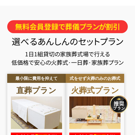
無料会員登録で葬儀プランが割引
選べるあんしんのセットプラン
1日1組貸切の家族葬式場で行える
低価格で安心の火葬式･一日葬･家族葬プラン
最小限に費用を抑えて
式をせず火葬のみのお葬式
直葬
プラン
火葬式
プラン