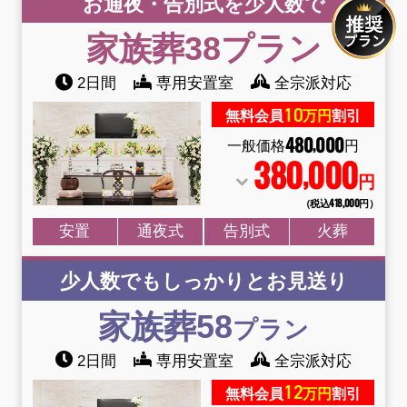
お通夜・告別式を少人数で
家族葬38
プラン
2日間
専用安置室
全宗派対応
10
無料会員
万円
割引
480
000
,
一般価格
円
380
000
,
円
（税込418
,
000円）
安置
通夜式
告別式
火葬
少人数でもしっかりとお見送り
家族葬58
プラン
2日間
専用安置室
全宗派対応
12
無料会員
万円
割引