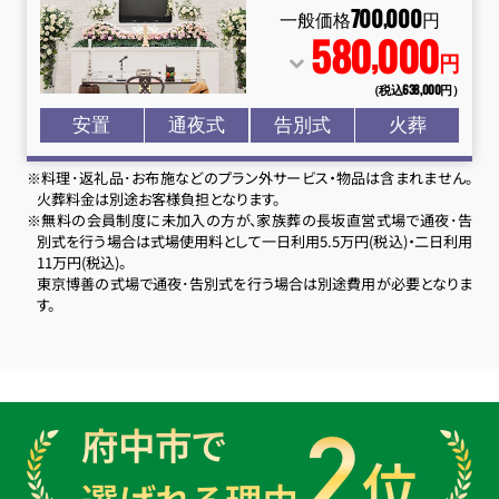
700
000
,
一般価格
円
580
000
,
円
（税込638
,
000円）
安置
通夜式
告別式
火葬
※料理･返礼品･お布施などのプラン外サービス・物品は含まれません。
火葬料金は別途お客様負担となります。
※無料の会員制度に未加入の方が、家族葬の長坂直営式場で通夜･告
別式を行う場合は式場使用料として一日利用5.5万円(税込)・二日利用
11万円(税込)。
東京博善の式場で通夜･告別式を行う場合は別途費用が必要となりま
す。
2
府中市で
位