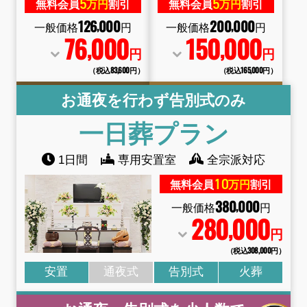
5
5
無料会員
万円
割引
無料会員
万円
割引
126
000
200
000
,
,
一般価格
円
一般価格
円
76
000
150
000
,
,
円
円
（税込83
,
600円）
（税込165
,
000円）
お通夜を行わず告別式のみ
一日葬
プラン
1日間
専用安置室
全宗派対応
10
無料会員
万円
割引
380
000
,
一般価格
円
280
000
,
円
（税込308
,
000円）
安置
通夜式
告別式
火葬