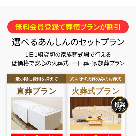
無料会員登録で葬儀プランが割引
選べるあんしんのセットプラン
1日1組貸切の家族葬式場で行える
低価格で安心の火葬式･一日葬･家族葬プラン
最小限に費用を抑えて
式をせず火葬のみのお葬式
直葬
プラン
火葬式
プラン