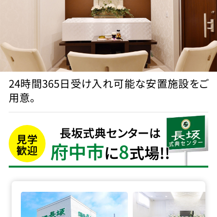
24時間365日受け入れ可能な安置施設をご
用意。
長坂式典センターは
見学
府中市
8
に
式場!!
歓迎
家族葬の長坂 小平仲町の詳細へ