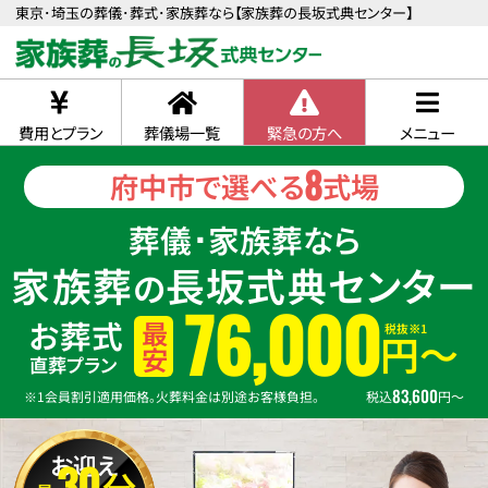
東京･埼玉の葬儀･葬式･家族葬なら【家族葬の長坂式典センター】
費用とプラン
葬儀場一覧
緊急の方へ
メニュー
8
府中市で選べる
式場
葬儀･家族葬なら
家族葬
長坂式典センター
の
76,000
お葬式
税抜※1
最安
円〜
直葬プラン
83,600
※1会員割引適用価格。火葬料金は別途お客様負担。
税込
円〜
お迎え
30
分