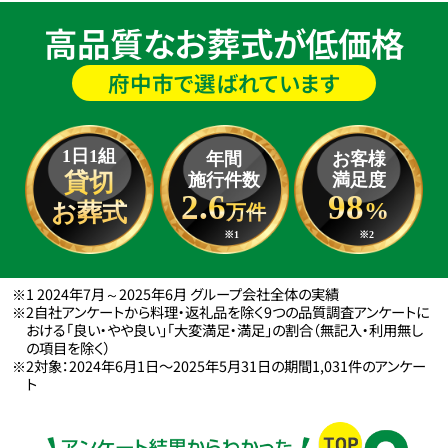
高品質なお葬式が低価格
府中市で選ばれています
1日1組
年間
お客様
貸切
施行件数
満足度
2.6
98
%
お葬式
万件
※1
※2
※1 2024年7月～2025年6月 グループ会社全体の実績
※2自社アンケートから料理・返礼品を除く9つの品質調査アンケートに
おける「良い・やや良い」「大変満足・満足」の割合（無記入・利用無し
の項目を除く）
※2対象：2024年6月1日〜2025年5月31日の期間1,031件のアンケー
ト