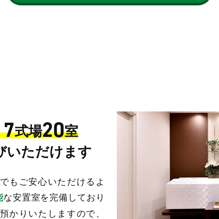
17
20
式場
室
びいただけます
でもご安心いただけるよ
な安置室を完備しており
能
預かりいたしますので、