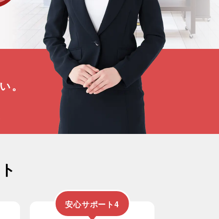
い。
ん
い
ート
安心サポート4