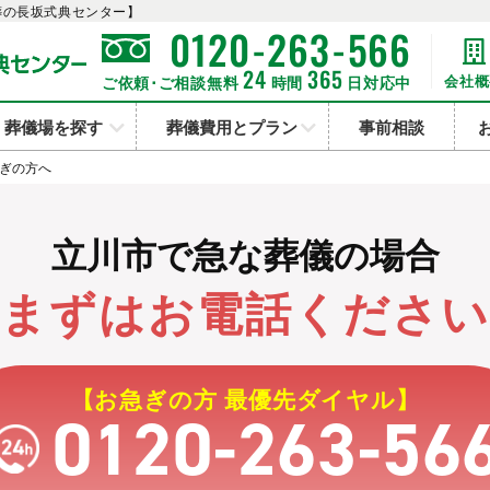
葬の長坂式典センター】
-
-
0120
263
566
24
365
会社概
ご依頼･ご相談無料
時間
日対応中
葬儀場を探す
葬儀費用とプラン
事前相談
ぎの方へ
立川市で急な葬儀の場合
まずはお電話くださ
【お急ぎの方 最優先ダイヤル】
0120-263-56