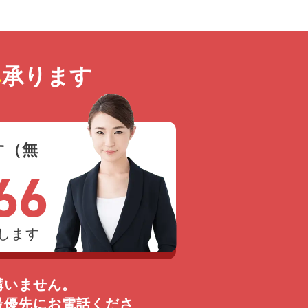
み
承ります
す（無
66
します
構いません。
最優先にお電話くださ