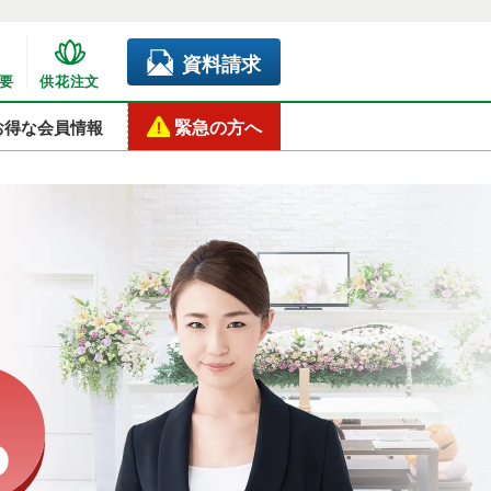
資料請求
要
供花注文
緊急の方へ
お得な会員情報
い
6