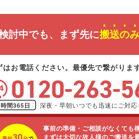
検討中でも、まず先に
搬
送
の
ずはお電話ください。最優先で繋がりま
）
0120-263-5
深夜・早朝いつでも迅速にご対応
4時間365日
事前の準備・ご相談がなくても
30
まずは大切な故人様のご搬送を
最短
分
で