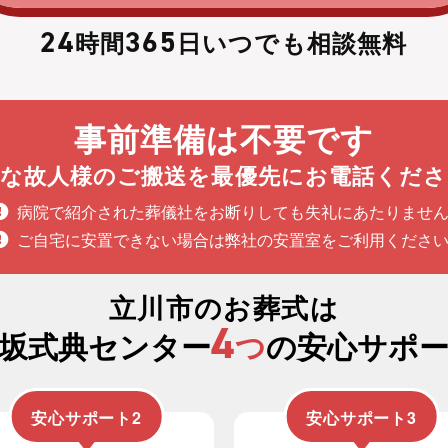
24
365
時間
日いつでも相談無料
事前準備は不要です
切な故人様のご搬送を最優先にお電話くださ
病院で紹介された葬儀社をお断りしても失礼にあたりませ
ご自宅に安置できない場合は弊社の安置室をご利用くださ
立川市のお葬式は
4
坂式典センター
つ
の安心サポ
安心サポート2
安心サポート3