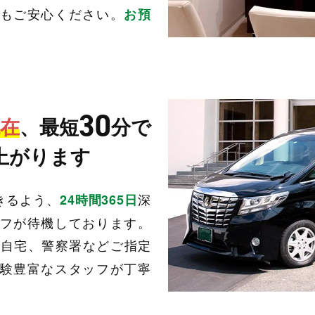
もご安心ください。
お預
30
在
、最短
分で
上がります
きるよう、
深
24時間365日
フが待機しております。
ご自宅、警察署などご指定
験豊富なスタッフが丁寧