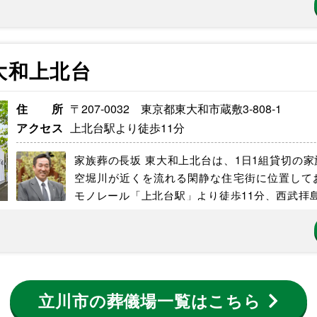
大和上北台
住所
〒207-0032 東京都東大和市蔵敷
3-808-1
アクセス
上北台駅より
徒歩11分
家族葬の長坂 東大和上北台は、1日1組貸切の
空堀川が近くを流れる閑静な住宅街に位置して
モノレール「上北台駅」より徒歩11分、西武拝島
立川市の葬儀場一覧はこちら