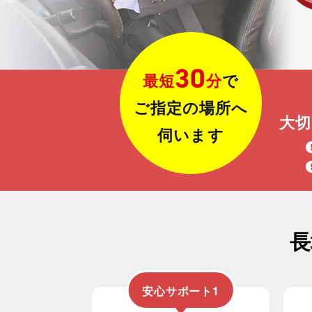
30
最短
分
で
ご指定の場所へ
大
伺います
長
安心サポート1