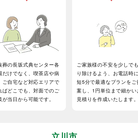
ご希望場所での対面相談も
お電話相談時に最短5分
当日から対応可能
最適プランをご提案
族葬の長坂式典センター各
ご家族様の不安を少しで
場だけでなく、喫茶店や病
り除けるよう、お電話時
、ご自宅など対応エリアで
短5分で最適なプランをご
ればどこでも、対面でのご
案し、1円単位まで細かい
談が当日から可能です。
見積りを作成いたします
立川市
で