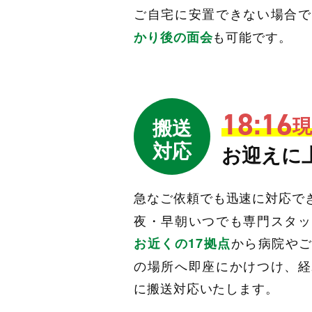
ご自宅に安置できない場合で
も可能です。
かり後の面会
18:16
現
搬送
対応
お迎えに
急なご依頼でも迅速に対応で
夜・早朝いつでも専門スタッ
から病院や
お近くの17拠点
の場所へ即座にかけつけ、経
に搬送対応いたします。