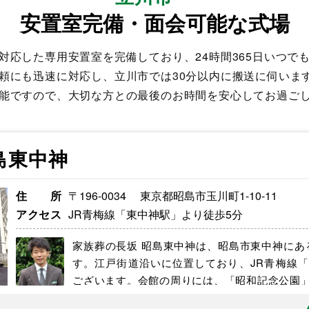
安置室完備・面会可能な式場
対応した専用安置室を完備しており、24時間365日いつで
頼にも迅速に対応し、立川市では30分以内に搬送に伺いま
能ですので、大切な方との最後のお時間を安心してお過ご
島東中神
住所
〒196-0034 東京都昭島市玉川町1-10-11
アクセス
JR青梅線「東中神駅」より徒歩5分
家族葬の長坂 昭島東中神は、昭島市東中神にあ
す。江戸街道沿いに位置しており、JR青梅線
ございます。会館の周りには、「昭和記念公園」や