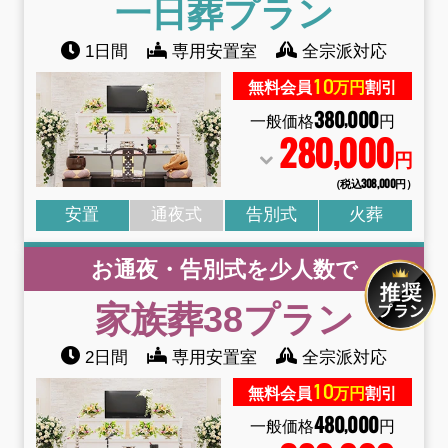
一日葬
プラン
1日間
専用安置室
全宗派対応
10
無料会員
万円
割引
380
000
,
一般価格
円
280
000
,
円
（税込308
,
000円）
安置
通夜式
告別式
火葬
お通夜・告別式を少人数で
家族葬38
プラン
2日間
専用安置室
全宗派対応
10
無料会員
万円
割引
480
000
,
一般価格
円