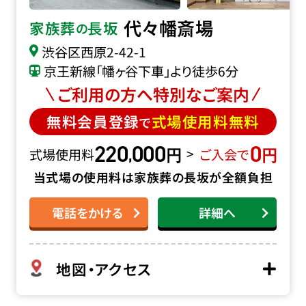
代々幡斎場
家族葬
長坂
の
渋谷区西原2-42-1
京王新線「幡ヶ谷下車」より徒歩6分
ご利用の方へ特別なご案内
無料会員登録
式場使用料無料
で
220
000
0
円
円
,
>
式場使用料
ご入会で
当式場の使用料は家族葬の長坂が全額負担
電話をかける
詳細へ
地図・アクセス