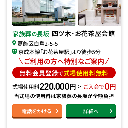
四ツ木･お花茶屋会館
家族葬
長坂
の
葛飾区白鳥2-5-5
京成本線「お花茶屋駅」より徒歩5分
ご利用の方へ特別なご案内
無料会員登録
式場使用料無料
で
220
000
0
円
円
,
>
式場使用料
ご入会で
当式場の使用料は家族葬の長坂が全額負担
電話をかける
詳細へ