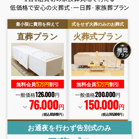
低価格で安心の火葬式･一日葬･家族葬プラン
最小限に費用を抑えて
式をせず火葬のみのお葬式
直葬
プラン
火葬式
プラン
5
5
無料会員
万円
割引
無料会員
万円
割引
126
000
200
000
,
,
一般価格
円
一般価格
円
76
000
150
000
,
,
円
円
（税込83
,
600円）
（税込165
,
000円）
お通夜を行わず告別式のみ