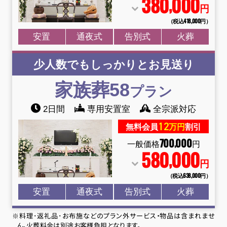
380
000
,
円
（税込418
,
000円）
安置
通夜式
告別式
火葬
少人数でもしっかりとお見送り
家族葬58
プラン
2日間
専用安置室
全宗派対応
12
無料会員
万円
割引
700
000
,
一般価格
円
580
000
,
円
（税込638
,
000円）
安置
通夜式
告別式
火葬
※料理･返礼品･お布施などのプラン外サービス・物品は含まれませ
ん。火葬料金は別途お客様負担となります。