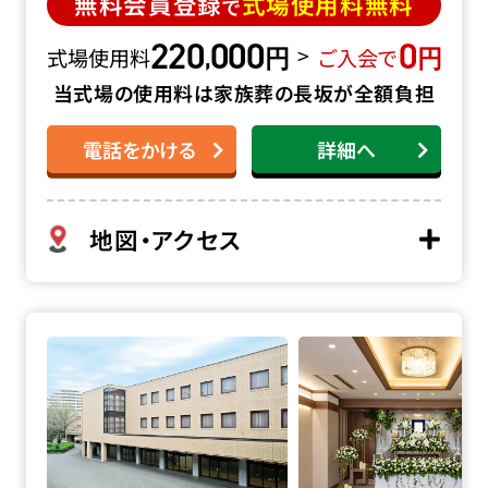
無料会員登録
式場使用料無料
で
220
000
0
円
円
,
>
式場使用料
ご入会で
当式場の使用料は家族葬の長坂が全額負担
電話をかける
詳細へ
地図・アクセス
代々幡斎場の詳細へ