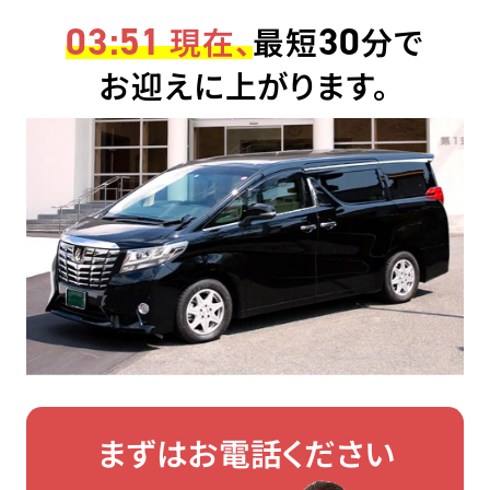
03:51
30
現在、
最短
分で
お迎えに上がります。
まずはお電話ください