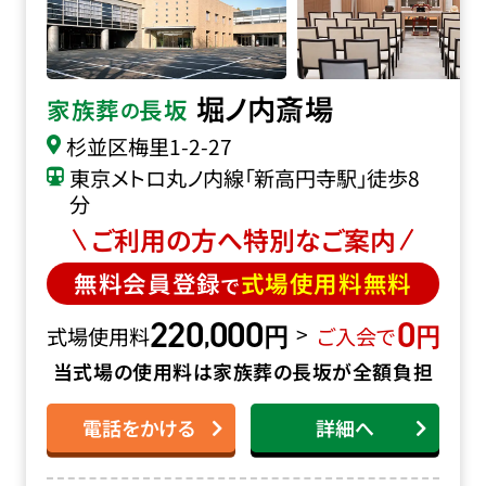
堀ノ内斎場
家族葬
長坂
の
杉並区梅里1-2-27
東京メトロ丸ノ内線「新高円寺駅」徒歩8
分
ご利用の方へ特別なご案内
無料会員登録
式場使用料無料
で
220
000
0
円
円
,
>
式場使用料
ご入会で
当式場の使用料は家族葬の長坂が全額負担
電話をかける
詳細へ