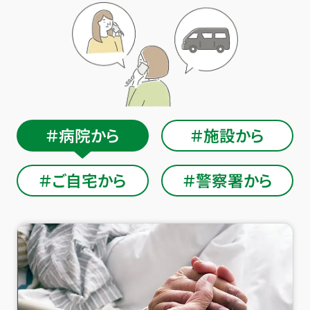
＃病院から
＃施設から
＃ご自宅から
＃警察署から