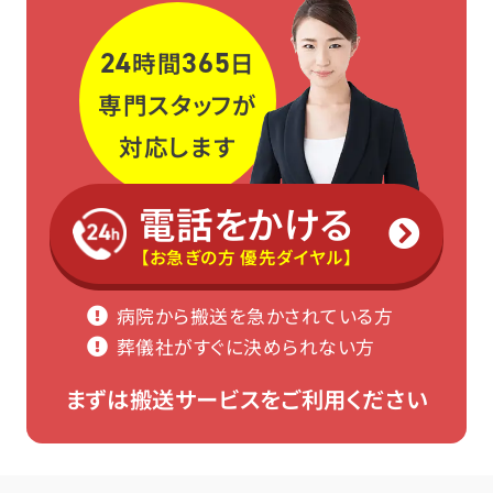
24
365
時間
日
専門スタッフが
対応します
電話をかける
【お急ぎの方 優先ダイヤル】
病院から搬送を急かされている方
葬儀社がすぐに決められない方
まずは搬送サービスをご利用ください