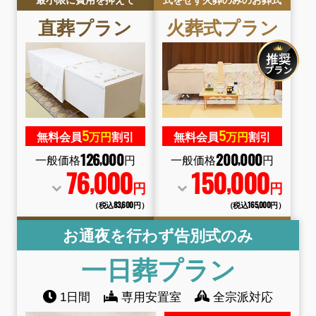
最小限に費用を抑えて
式をせず火葬のみのお葬式
直葬
プラン
火葬式
プラン
5
5
無料会員
万円
割引
無料会員
万円
割引
126
000
200
000
,
,
一般価格
円
一般価格
円
76
000
150
000
,
,
円
円
（税込83
,
600円）
（税込165
,
000円）
お通夜を行わず告別式のみ
一日葬
プラン
1日間
専用安置室
全宗派対応