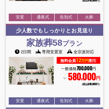
（税込418
,
000円）
安置
通夜式
告別式
火葬
少人数でもしっかりとお見送り
家族葬58
プラン
2日間
専用安置室
全宗派対応
12
無料会員
万円
割引
700
000
,
一般価格
円
580
000
,
円
（税込638
,
000円）
安置
通夜式
告別式
火葬