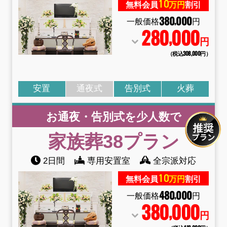
10
無料会員
万円
割引
380
000
,
一般価格
円
280
000
,
円
（税込308
,
000円）
安置
通夜式
告別式
火葬
お通夜・告別式を少人数で
家族葬38
プラン
2日間
専用安置室
全宗派対応
10
無料会員
万円
割引
480
000
,
一般価格
円
380
000
,
円