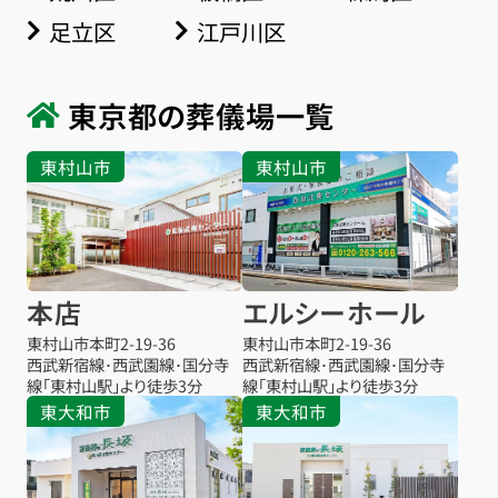
足立区
江戸川区
東京都の葬儀場一覧
東村山市
東村山市
本店
エルシーホール
東村山市本町
2-19-36
東村山市本町
2-19-36
西武新宿線･西武園線･国分寺
西武新宿線･西武園線･国分寺
線「東村山駅」より徒歩3分
線「東村山駅」より徒歩3分
東大和市
東大和市
お得な会員価格!