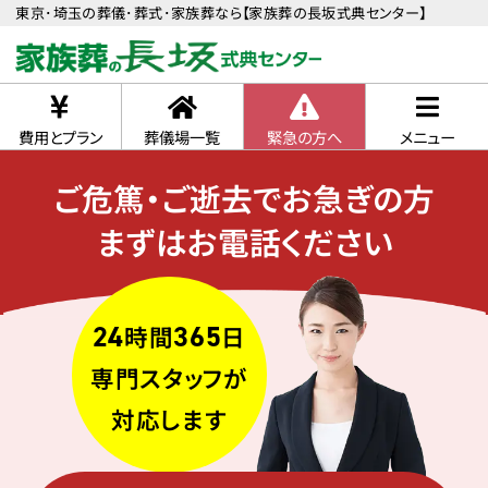
東京･埼玉の葬儀･葬式･家族葬なら【家族葬の長坂式典センター】
費用とプラン
葬儀場一覧
緊急の方へ
メニュー
ご危篤・ご逝去でお急ぎの方
まずはお電話ください
24
365
時間
日
専門スタッフが
対応します