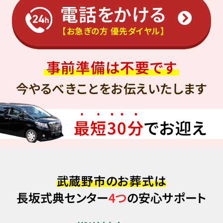
電話をかける
【お急ぎの方 優先ダイヤル】
事前準備は不要です
今やるべきことをお伝えいたします
最
短
3
0
分
でお迎え
武蔵野市のお葬式は
長坂式典センター
4つ
の安心サポート