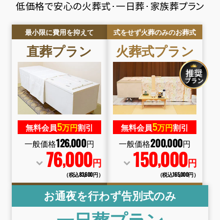
低価格で安心の火葬式･一日葬･家族葬プラン
最小限に費用を抑えて
式をせず火葬のみのお葬式
直葬
プラン
火葬式
プラン
5
5
無料会員
万円
割引
無料会員
万円
割引
126
000
200
000
,
,
一般価格
円
一般価格
円
76
000
150
000
,
,
円
円
（税込83
,
600円）
（税込165
,
000円）
お通夜を行わず告別式のみ