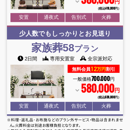
円
（税込418
,
000円）
安置
通夜式
告別式
火葬
少人数でもしっかりとお見送り
家族葬58
プラン
2日間
専用安置室
全宗派対応
12
無料会員
万円
割引
700
000
,
一般価格
円
580
000
,
円
（税込638
,
000円）
安置
通夜式
告別式
火葬
※料理･返礼品･お布施などのプラン外サービス・物品は含まれませ
ん。火葬料金は別途お客様負担となります。