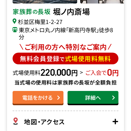
堀ノ内斎場
家族葬
長坂
の
杉並区梅里1-2-27
東京メトロ丸ノ内線「新高円寺駅」徒歩8
分
ご利用の方へ特別なご案内
無料会員登録
式場使用料無料
で
220
000
0
円
円
,
>
式場使用料
ご入会で
当式場の使用料は家族葬の長坂が全額負担
電話をかける
詳細へ
地図・アクセス