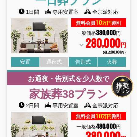
一日葬
プラン
1日間
専用安置室
全宗派対応
10
無料会員
万円
割引
380
000
,
一般価格
円
280
000
,
円
（税込308
,
000円）
安置
通夜式
告別式
火葬
お通夜・告別式を少人数で
家族葬38
プラン
2日間
専用安置室
全宗派対応
10
無料会員
万円
割引
480
000
,
一般価格
円
380
000
,