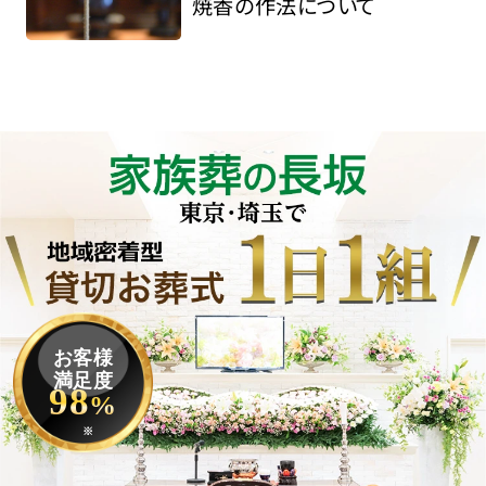
焼香の作法について
お客様
満足度
98
%
※