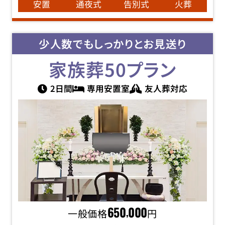
安置
通夜式
告別式
火葬
少人数でもしっかりとお見送り
家族葬50
プラン
2日間
専用安置室
友人葬対応
一般価格
650
000
円
,