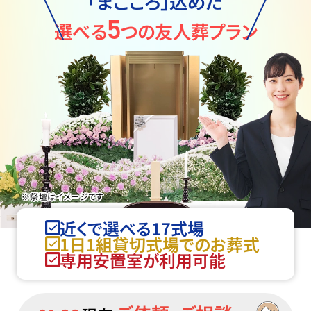
「まごころ」込めた
5
選べる
つの友人葬プラン
※祭壇はイメージです
近くで選べる17式場
1日1組貸切式場でのお葬式
専用安置室が利用可能