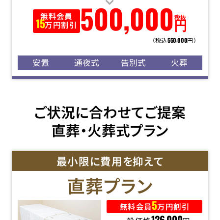
500
,
000
無料会員
税抜
円
15
万円割引
（税込
円）
550
000
,
安置
通夜式
告別式
火葬
ご状況に合わせてご提案
直葬・火葬式プラン
最小限に費用を抑えて
直葬
プラン
5
無料会員
万円割引