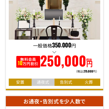
一般価格
350
000
円
,
250
,
000
無料会員
税抜
円
10
万円割引
（税込
円）
275
000
,
安置
通夜式
告別式
火葬
お通夜・告別式を少人数で