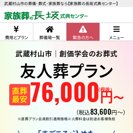
武蔵村山市の葬儀･葬式･家族葬なら【家族葬の長坂式典センター】
費用とプラン
葬儀場一覧
緊急の方へ
メニュー
武蔵村山市｜創価学会のお葬式
友人葬プラン
76
,
000
直葬
（税抜）
円
〜
最安
83,600
（税込
円〜）
※直葬プラン会員割引適用価格
※火葬料金は別途お客様負担