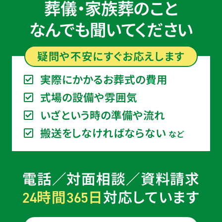
葬儀・家族葬のこと
なんでも聞いてください
疑問や不安に
すぐ
お応えします
実際にかかるお葬式の費用
式場の設備や雰囲気
いざという時の準備や流れ
搬送をしなければならない
など
電話／対面相談／資料請求
時間
日
対応しています
24
365
お得な会員価格!