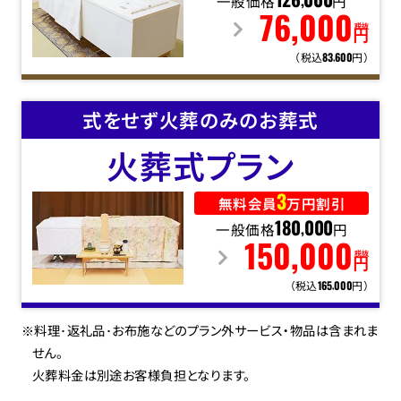
一般価格
126
000
円
,
76
,
000
税抜
円
（税込
円）
83
600
,
式をせず火葬のみのお葬式
火葬式
プラン
3
無料会員
万円割引
一般価格
180
000
円
,
150
,
000
税抜
円
（税込
円）
165
000
,
※料理･返礼品･お布施などのプラン外サービス・物品は含まれま
せん。
火葬料金は別途お客様負担となります。