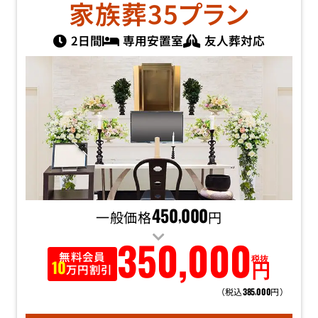
家族葬35
プラン
2日間
専用安置室
友人葬対応
一般価格
450
000
円
,
350
,
000
無料会員
税抜
円
10
万円割引
（税込
円）
385
000
,