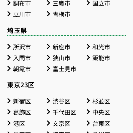
調布市
三鷹市
国立市
立川市
青梅市
埼玉県
所沢市
新座市
和光市
入間市
狭山市
飯能市
朝霞市
富士見市
東京23区
新宿区
渋谷区
杉並区
葛飾区
千代田区
中央区
港区
文京区
台東区
お得な会員価格!