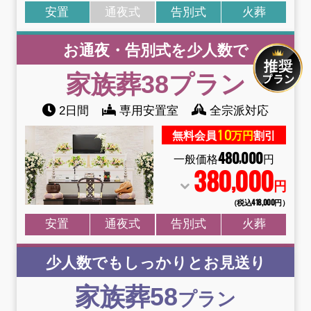
安置
通夜式
告別式
火葬
お通夜・告別式を少人数で
家族葬38
プラン
2日間
専用安置室
全宗派対応
10
無料会員
万円
割引
480
000
,
一般価格
円
380
000
,
円
（税込418
,
000円）
安置
通夜式
告別式
火葬
少人数でもしっかりとお見送り
家族葬58
プラン