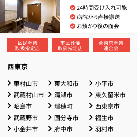
24時間受け入れ可能
病院から直接搬送
お預かり後の面会
区民葬儀
市民葬儀
全東京葬祭
取扱指定店
取扱指定店
連合会
西東京
東村山市
東大和市
小平市
武蔵村山市
清瀬市
東久留米市
昭島市
瑞穂町
西東京市
武蔵野市
国分寺市
福生市
小金井市
府中市
羽村市