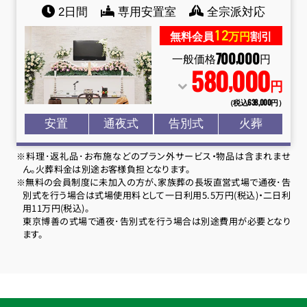
2日間
専用安置室
全宗派対応
12
無料会員
万円
割引
700
000
,
一般価格
円
580
000
,
円
（税込638
,
000円）
安置
通夜式
告別式
火葬
※料理･返礼品･お布施などのプラン外サービス・物品は含まれませ
ん。火葬料金は別途お客様負担となります。
※無料の会員制度に未加入の方が、家族葬の長坂直営式場で通夜･告
別式を行う場合は式場使用料として一日利用5.5万円(税込)・二日利
用11万円(税込)。
東京博善の式場で通夜･告別式を行う場合は別途費用が必要となり
ます。