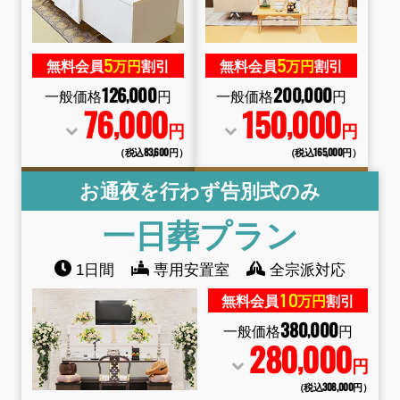
5
5
無料会員
万円
割引
無料会員
万円
割引
126
000
200
000
,
,
一般価格
円
一般価格
円
76
000
150
000
,
,
円
円
（税込83
,
600円）
（税込165
,
000円）
お通夜を行わず告別式のみ
一日葬
プラン
1日間
専用安置室
全宗派対応
10
無料会員
万円
割引
380
000
,
一般価格
円
280
000
,
円
（税込308
,
000円）