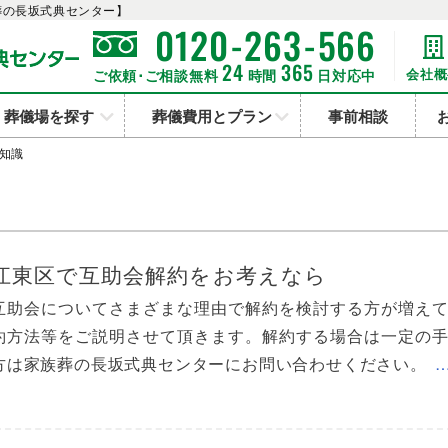
葬の長坂式典センター】
-
-
0120
263
566
24
365
会社概
ご依頼･ご相談無料
時間
日対応中
葬儀場を探す
葬儀費用とプラン
事前相談
知識
江東区で互助会解約をお考えなら
互助会についてさまざまな理由で解約を検討する方が増え
約方法等をご説明させて頂きます。解約する場合は一定の
方は家族葬の長坂式典センターにお問い合わせください。