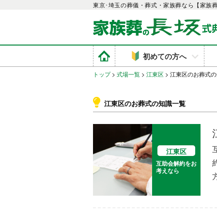
東京･埼玉の葬儀・葬式・家族葬なら【家族
初めての方へ
トップ
>
式場一覧
>
江東区
>
江東区のお葬式の
江東区のお葬式の知識一覧
江東区
互助会解約をお
考えなら