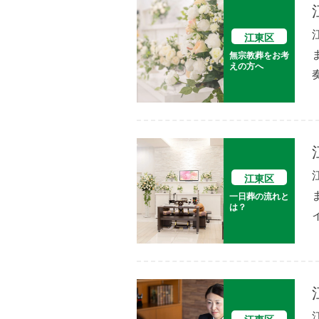
江東区
無宗教葬をお考
えの方へ
江東区
一日葬の流れと
は？