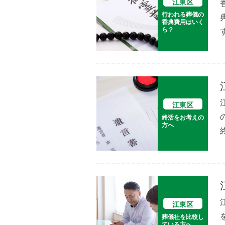
江東区
行われる葬儀の
香典費用はいく
ら？
江東区
終活をお考えの
方へ
江東区
葬儀社を比較し
ている方へ