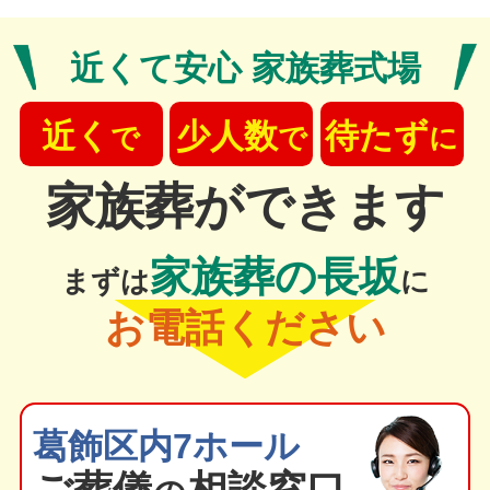
近くて安心 家族葬式場
近く
少人数
待たず
で
で
に
家族葬ができます
家族葬の長坂
まずは
に
お電話ください
葛飾区内7ホール
ご葬
儀
相談窓口