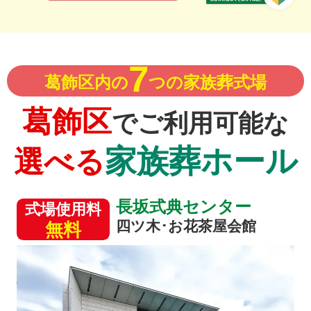
7
葛飾区内の
つの家族葬式場
葛飾区
でご利用可能な
家族葬ホール
選べる
長坂式典センター
式場使用料
四ツ木･お花茶屋会館
無料