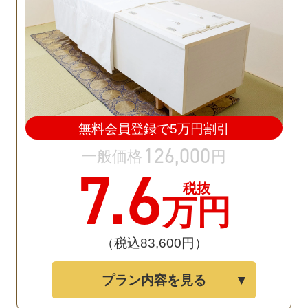
無料会員登録で
5
万円割引
126
,
000
一般価格
円
7
.6
税抜
万円
（税込83
,
600円）
プラン内容を見る