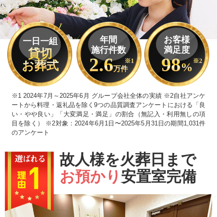
年間
お客様
一日一組
施行件数
満足度
貸切
2.6
98
※1
※2
お葬式
%
万件
※1 2024年7月～2025年6月 グループ会社全体の実績 ※2自社アンケ
ートから料理・返礼品を除く9つの品質調査アンケートにおける「良
い・やや良い」「大変満足・満足」の割合（無記入・利用無しの項
目を除く） ※2対象：2024年6月1日〜2025年5月31日の期間1,031件
のアンケート
故人様を火葬日まで
お預かり
安置室完備