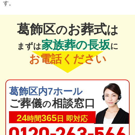
す。
葛飾区
お葬式
の
は
家族葬の長坂
まずは
に
お電話ください
葛飾区内7ホール
ご葬
儀
相談窓口
の
24
365
時間
日 即対応