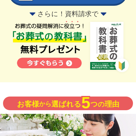
さらに！資料請求で
5
お客様
選ばれる
つ
理由
から
の