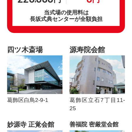
当式場の使用料は
長坂式典センターが全額負担
四ツ木斎場
源寿院会館
葛飾区白鳥2-9-1
葛飾区立石7丁目11-
25
妙源寺 正覚会館
善福院 密厳堂会館