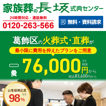
葛飾区
火葬式･直葬
の
が
最小限に費用を抑えたプランをご用意
76,000
※1
税抜
円
から
83,600
税込
円から
お客様満足度
98
※3
%