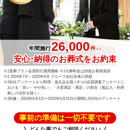
26,000
年間施行
件
※2
安心･納得のお葬式をお約束
※1直葬プラン会員割引適用価格 ※1火葬料金は別途お客様負担
※2 2024年7月～2025年6月 グループ会社全体の実績
※3自社アンケートから料理・返礼品を除く9つの品質調査アンケートに
おける「良い・やや良い」「大変満足・満足」の割合（無記入・利用
無しの項目を除く）
※3対象：2024年6月1日〜2025年5月31日の期間1,031件のアンケート
事前の準備は一切不要です
どんな事でもご相談ください