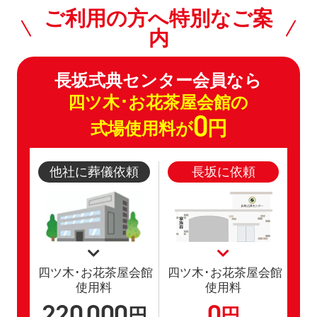
ご利用の方へ特別なご案
内
長坂式典センター会員なら
四ツ木･お花茶屋会館の
0
円
式場使用料が
他社に葬儀依頼
長坂に依頼
四ツ木･お花茶屋会館
四ツ木･お花茶屋会館
使用料
使用料
220
000
0
,
円
円