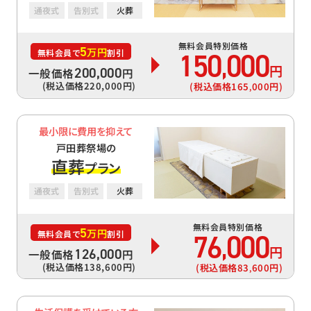
通夜式
告別式
火葬
無料会員特別価格
5
万円
150
000
無料会員で
割引
,
円
200
,
000
一般価格
円
(税込価格220
,
000円)
(税込価格165
000円)
,
最小限に費用を抑えて
戸田葬祭場の
直葬
プラン
通夜式
告別式
火葬
無料会員特別価格
5
万円
76
000
無料会員で
割引
,
円
126
,
000
一般価格
円
(税込価格138
,
600円)
(税込価格83
600円)
,