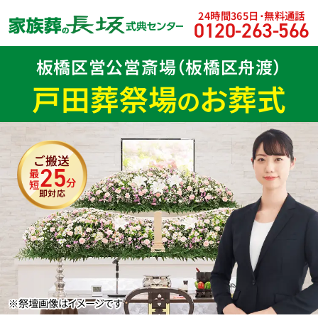
24時間365日･無料通話
0120
-
263
-
566
板橋区営公営斎場
（板橋区舟渡）
戸田葬祭場
お葬式
の
ご搬送
25
最短
分
即対応
※祭壇画像はイメージです