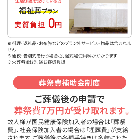
生活保護を受けている方
福祉葬
プラン
0
実質負担
円
※料理･返礼品･お布施などのプラン外サービス・物品は含まれま
せん
※通夜･告別式を行う場合、別途式場使用料がかかります
※火葬料金は別途お客様負担
葬祭費補助金制度
ご葬儀後の申請で
葬祭費7万円が受け取れます
※
故人様が国民健康保険加入者の場合は「葬祭
費」、社会保険加入者の場合は「埋葬費」が支給
されます。ご葬儀後の各種手続きは多岐にわた