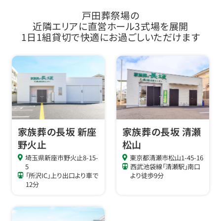
戸田葬祭場の
近隣エリアに直営ホール3式場を展開
1日1組貸切で快適にお過ごしいただけます
家族葬の長坂 新座
家族葬の長坂 清瀬
野火止
松山
埼玉県新座市野火止8-15-
東京都清瀬市松山1-45-16
5
西武池袋線「清瀬駅」南口
「所沢IC」上り出口より車で
より徒歩9分
12分