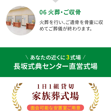
06 火葬・ご収骨
火葬を行い、ご遺骨を骨壷に収
めてご葬儀が終わります。
3
あなたの近くに
式場
長坂式典センター直営式場
面会可能な安置室ご用意