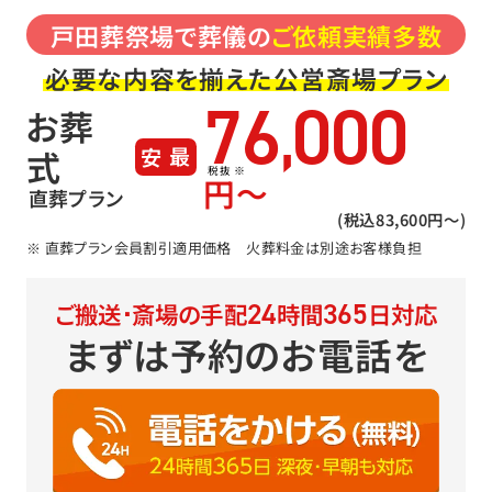
戸田葬祭場で葬儀の
ご依頼実績多数
必要な内容を揃えた公営斎場プラン
76
000
お葬
,
式
最安
税抜 ※
円〜
直葬プラン
(税込83,600円〜)
※ 直葬プラン会員割引適用価格 火葬料金は別途お客様負担
24
365
ご搬送･斎場の手配
時間
日対応
まずは予約のお電話を