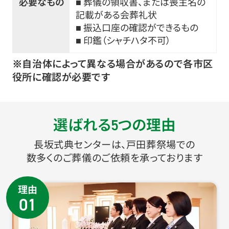
必要なもの
■ 葬儀の領収書、または喪主名の
記載がある会葬礼状
■ 振込口座の確認ができるもの
■ 印鑑（シャチハタ不可）
※自治体によって異なる場合があるので各市区
役所に確認が必要です
選ばれる
つの理由
5
長坂式典センターは、戸田葬祭場での
数多くのご葬儀のご依頼を承っております
理由
01