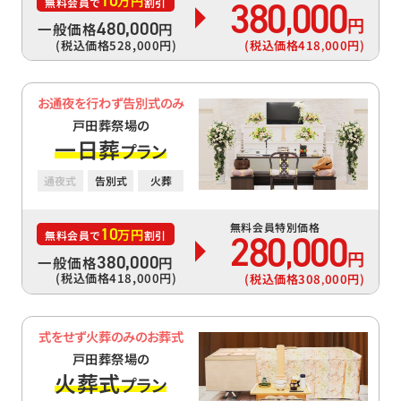
10
万円
380
000
無料会員で
割引
,
円
480
,
000
一般価格
円
(税込価格528
,
000円)
(税込価格418
000円)
,
お通夜を行わず告別式のみ
戸田葬祭場の
一日葬
プラン
通夜式
告別式
火葬
無料会員特別価格
10
万円
280
000
無料会員で
割引
,
円
380
,
000
一般価格
円
(税込価格418
,
000円)
(税込価格308
000円)
,
式をせず火葬のみのお葬式
戸田葬祭場の
火葬式
プラン