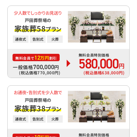
少人数でしっかりお見送り
戸田葬祭場の
家族葬58
プラン
通夜式
告別式
火葬
無料会員特別価格
12
万円
580
000
無料会員で
割引
,
円
700
,
000
一般価格
円
(税込価格770
,
000円)
(税込価格638
000円)
,
お通夜・告別式を少人数で
戸田葬祭場の
家族葬38
プラン
通夜式
告別式
火葬
無料会員特別価格