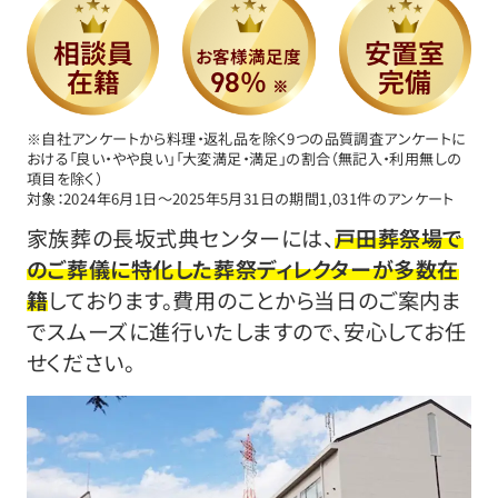
相談員
安置室
お客様満足度
在籍
％
完備
98
※
※自社アンケートから料理・返礼品を除く9つの品質調査アンケートに
おける「良い・やや良い」「大変満足・満足」の割合（無記入・利用無しの
項目を除く）
対象：2024年6月1日〜2025年5月31日の期間1,031件のアンケート
家族葬の長坂式典センターには、
戸田葬祭場で
のご葬儀に特化した葬祭ディレクターが多数在
籍
しております。費用のことから当日のご案内ま
でスムーズに進行いたしますので、安心してお任
せください。