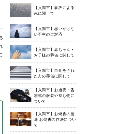
【入間市】事故による
死に関して
【入間市】思いがけな
い不幸のご対応
必
れ
【入間市】赤ちゃん・
に
お子様の葬儀に関して
【入間市】自死をされ
た方の葬儀に関して
【入間市】お通夜・告
別式の服装や持ち物に
ついて
【入間市】お焼香の意
味 お焼香の作法につい
て