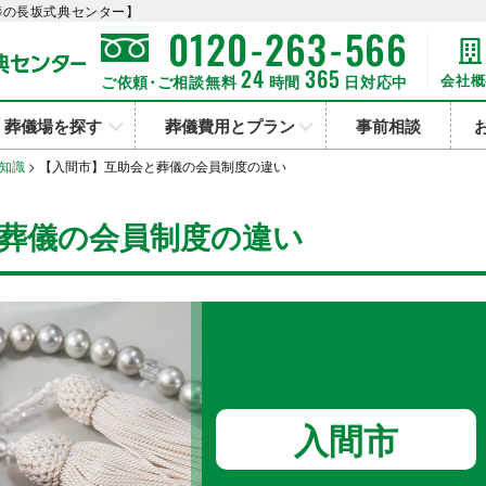
葬の長坂式典センター】
-
-
0120
263
566
24
365
会社概
ご依頼･ご相談無料
時間
日対応中
葬儀場を探す
葬儀費用とプラン
事前相談
知識
>
【入間市】互助会と葬儀の会員制度の違い
葬儀の会員制度の違い
入間市