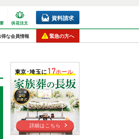
資料請求
要
供花注文
緊急の方へ
お得な会員情報
17
東京･埼玉に
ホール
詳細はこちら