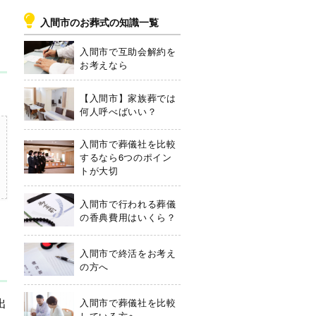
入間市のお葬式の知識一覧
入間市で互助会解約を
お考えなら
【入間市】家族葬では
何人呼べばいい？
入間市で葬儀社を比較
するなら6つのポイン
トが大切
入間市で行われる葬儀
の香典費用はいくら？
入間市で終活をお考え
の方へ
出
入間市で葬儀社を比較
している方へ