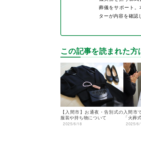
葬儀をサポート。
ターが内容を確認
この記事を読まれた方
【入間市】お通夜・告別式の
入間市
服装や持ち物について
「火葬
2025/6/18
2025/6/