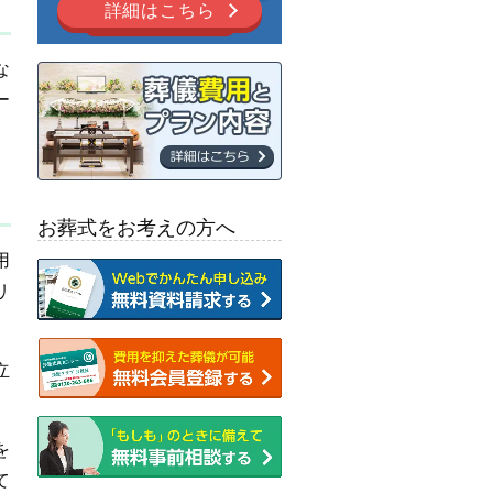
詳細はこちら
な
ー
お葬式をお考えの方へ
用
リ
立
を
て