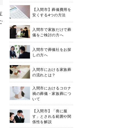
【入間市】葬儀費用を
互
安くする4つの方法
ご
入間市で家族だけで葬
儀をご検討の方へ
入間市で葬儀社をお探
しの方へ
入間市における家族葬
の流れとは？
入間市におけるコロナ
禍の葬儀・家族葬につ
いて
【入間市】「喪に服
す」とされる範囲や関
係性を解説