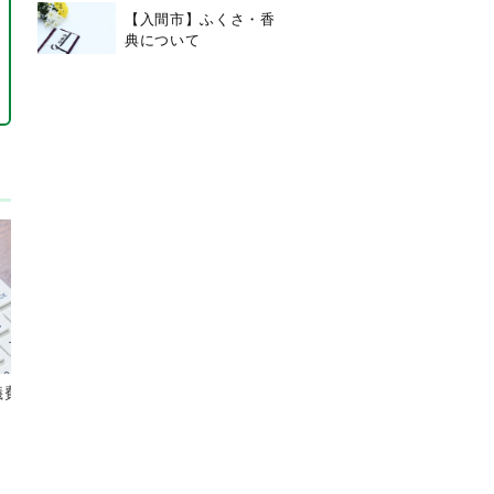
【入間市】ふくさ・香
典について
儀費用を安くす
【入間市】思いがけない不幸
のご対応
2025/6/13