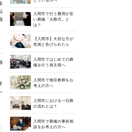
金
転
入間市で行う費用が安
葬
い葬儀「火葬式」と
は？
【入間市】大切な方が
危篤と告げられたら
入間市ではじめての葬
葬
儀を行う喪主様へ
入間市で無宗教葬をお
手
考えの方へ
一
入間市における一日葬
の流れとは？
入間市で葬儀の事前相
談をお考えの方へ