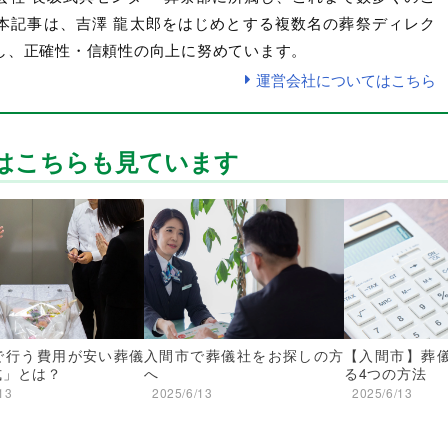
本記事は、吉澤 龍太郎をはじめとする複数名の葬祭ディレク
し、正確性・信頼性の向上に努めています。
運営会社についてはこちら
はこちらも見ています
で行う費用が安い葬儀
入間市で葬儀社をお探しの方
【入間市】葬
式」とは？
へ
る4つの方法
13
2025/6/13
2025/6/13