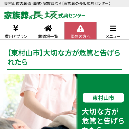
東村山市の葬儀･葬式･家族葬なら【家族葬の長坂式典センター】
費用とプラン
葬儀場一覧
緊急の方へ
メニュー
【東村山市】大切な方が危篤と告げら
れたら
東村山市
大切な方が
危篤と告げら