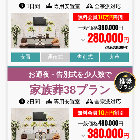
1日間
専用安置室
全宗派対応
10
無料会員
万円
割引
380
000
,
一般価格
円
280
000
,
円
（税込308
,
000円）
安置
通夜式
告別式
火葬
お通夜・告別式を少人数で
家族葬38
プラン
2日間
専用安置室
全宗派対応
10
無料会員
万円
割引
480
000
,
一般価格
円
380
000
,
円