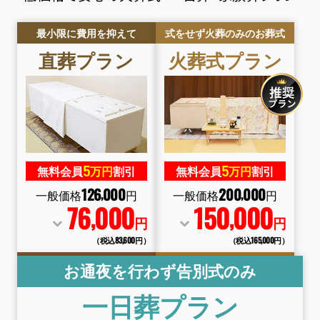
最小限に費用を抑えて
式をせず火葬のみのお葬式
直葬
プラン
火葬式
プラン
5
5
無料会員
万円
割引
無料会員
万円
割引
126
000
200
000
,
,
一般価格
円
一般価格
円
76
000
150
000
,
,
円
円
（税込83
,
600円）
（税込165
,
000円）
お通夜を行わず告別式のみ
一日葬
プラン