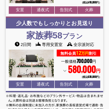
（税込418
,
000円）
安置
通夜式
告別式
火葬
少人数でもしっかりとお見送り
家族葬58
プラン
2日間
専用安置室
全宗派対応
12
無料会員
万円
割引
700
000
,
一般価格
円
580
000
,
円
（税込638
,
000円）
安置
通夜式
告別式
火葬
※料理･返礼品･お布施などのプラン外サービス・物品は含まれませ
ん。火葬料金は別途お客様負担となります。
※無料の会員制度に未加入の方が、家族葬の長坂直営式場で通夜･告