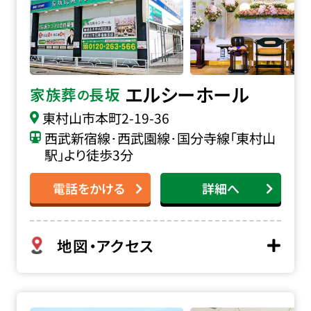
エルシーホール
家族葬
長坂
の
東村山市本町
2-19-36
西武新宿線･西武園線･国分寺線「東村山
駅」より徒歩3分
電話をかける
詳細へ
地図・アクセス
家族葬の長坂 東大和向原の詳細へ