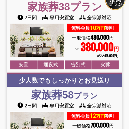
家族葬38
プラン
2日間
専用安置室
全宗派対応
10
無料会員
万円
割引
480
000
,
一般価格
円
380
000
,
円
（税込418
,
000円）
安置
通夜式
告別式
火葬
少人数でもしっかりとお見送り
家族葬58
プラン
2日間
専用安置室
全宗派対応
12
無料会員
万円
割引
700
000
,
一般価格
円