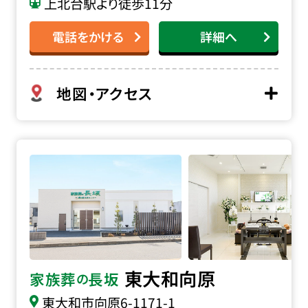
上北台駅より徒歩11分
電話をかける
詳細へ
地図・アクセス
家族葬の長坂 東大和向原の詳細へ
東大和向原
家族葬
長坂
の
東大和市向原
6-1171-1