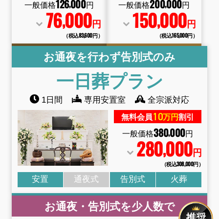
126
000
200
000
,
,
一般価格
円
一般価格
円
76
000
150
000
,
,
円
円
（税込83
,
600円）
（税込165
,
000円）
お通夜を行わず告別式のみ
一日葬
プラン
1日間
専用安置室
全宗派対応
10
無料会員
万円
割引
380
000
,
一般価格
円
280
000
,
円
（税込308
,
000円）
安置
通夜式
告別式
火葬
お通夜・告別式を少人数で