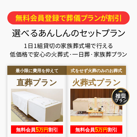
無料会員登録で葬儀プランが割引
選べるあんしんのセットプラン
1日1組貸切の家族葬式場で行える
低価格で安心の火葬式･一日葬･家族葬プラン
最小限に費用を抑えて
式をせず火葬のみのお葬式
直葬
プラン
火葬式
プラン
5
5
無料会員
万円
割引
無料会員
万円
割引