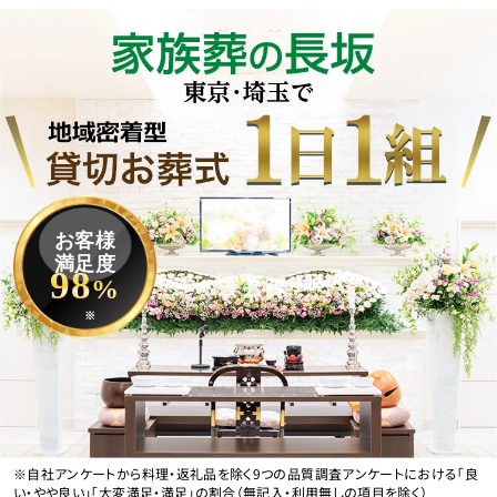
お客様
満足度
98
%
※
※自社アンケートから料理・返礼品を除く9つの品質調査アンケートにおける「良
い・やや良い」「大変満足・満足」の割合（無記入・利用無しの項目を除く）