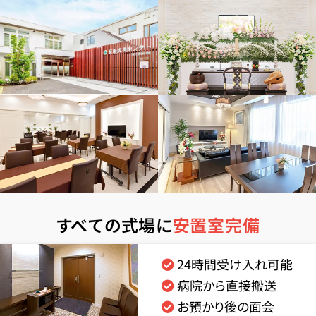
すべての式場に
安置室完備
24時間受け入れ可能
病院から直接搬送
お預かり後の面会
お得な会員価格!