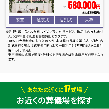
580
000
,
円
（税込638
,
000円）
安置
通夜式
告別式
火葬
※料理･返礼品･お布施などのプラン外サービス・物品は含まれませ
ん。火葬料金は別途お客様負担となります。
※無料の会員制度に未加入の方が、家族葬の長坂直営式場で通夜･告
別式を行う場合は式場使用料として一日利用5.5万円(税込)・二日利
用11万円(税込)。
東京博善の式場で通夜･告別式を行う場合は別途費用が必要となり
ます。
17
あなたの近くに
式場
お近くの葬儀場を探す