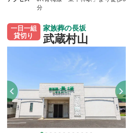
分
家族葬の長坂
一日一組
武蔵村山
貸切り