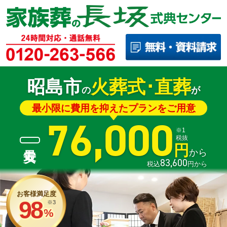
昭島市
火葬式･直葬
の
が
最小限に費用を抑えたプランをご用意
76,000
※1
税抜
円
から
83,600
税込
円から
お客様満足度
98
※3
%