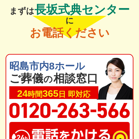
長坂式典センター
まずは
に
お電話ください
昭島市内8ホール
ご葬
儀
相談窓口
の
24
365
時間
日 即対応