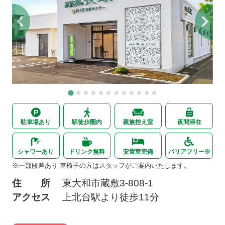
駐車場あり
駅徒歩圏内
親族控え室
夜間滞在
シャワーあり
ドリンク無料
安置室完備
バリアフリー※
※一部段差あり 車椅子の方はスタッフがご案内いたします。
住 所
東大和市蔵敷
3-808-1
アクセス
上北台駅より
徒歩11分