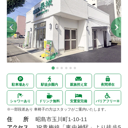
駐車場あり
駅徒歩圏内
親族控え室
夜間滞在
シャワーあり
ドリンク無料
安置室完備
バリアフリー※
※一部段差あり 車椅子の方はスタッフがご案内いたします。
住 所
昭島市玉川町1-10-11
アクセス
JR青梅線「東中神駅」より徒歩5