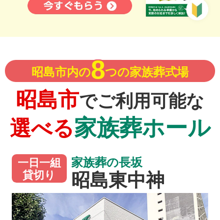
8
昭島市内の
つの家族葬式場
昭島市
でご利用可能な
家族葬ホール
選べる
家族葬の長坂
一日一組
昭島東中神
貸切り