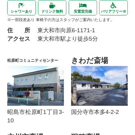
シャワーあり
ドリンク無料
安置室完備
バリアフリー※
※一部段差あり 車椅子の方はスタッフがご案内いたします。
住 所
東大和市向原
6-1171-1
アクセス
東大和市駅より
徒歩5分
きわだ斎場
松原町コミュニティセンター
昭島市松原町1丁目3-
国分寺市本多4-2-2
10