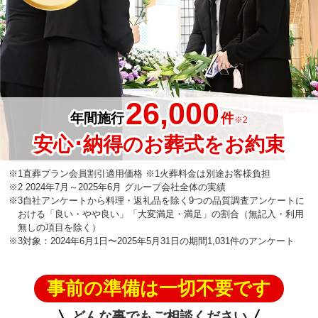
26,000
年間施行
件
※2
安心･納得のお葬式をお約束
※1直葬プラン会員割引適用価格 ※1火葬料金は別途お客様負担
※2 2024年7月～2025年6月 グループ会社全体の実績
※3自社アンケートから料理・返礼品を除く9つの品質調査アンケートに
おける「良い・やや良い」「大変満足・満足」の割合（無記入・利用
無しの項目を除く）
※3対象：2024年6月1日〜2025年5月31日の期間1,031件のアンケート
事前の準備は一切不要です
どんな事でもご相談ください