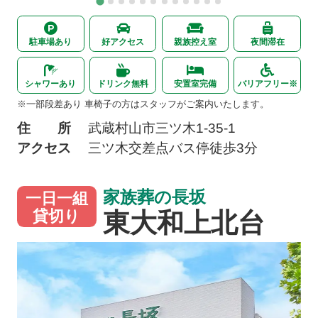
駐車場あり
好アクセス
親族控え室
夜間滞在
シャワーあり
ドリンク無料
安置室完備
バリアフリー※
※一部段差あり 車椅子の方はスタッフがご案内いたします。
住 所
武蔵村山市三ツ木
1-35-1
アクセス
三ツ木交差点バス停
徒歩3分
家族葬の長坂
一日一組
東大和上北台
貸切り