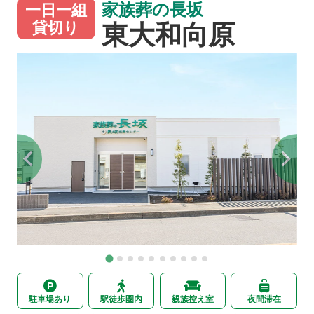
家族葬の長坂
一日一組
東大和向原
貸切り
駐車場あり
駅徒歩圏内
親族控え室
夜間滞在