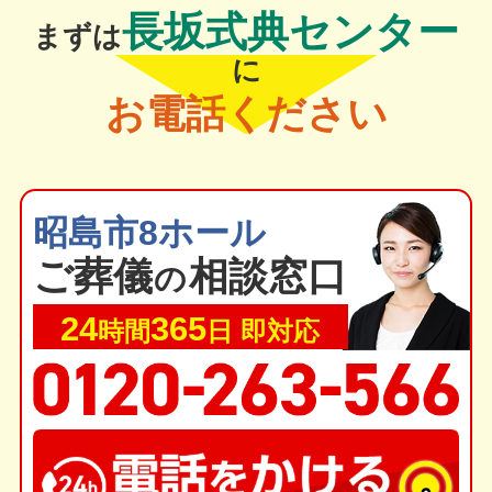
長坂式典センター
まずは
に
お電話ください
昭島市8ホール
ご葬
儀
相談窓口
の
24
365
時間
日 即対応