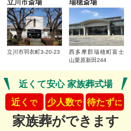
立川市斎場
瑞穂斎場
立川市羽衣町3-20-23
西多摩郡瑞穂町富士
山栗原新田244
近くて安心 家族葬式場
近く
少人数
待たず
で
で
に
家族葬ができます