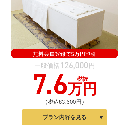
無料会員登録で
5
万円割引
126
,
000
一般価格
円
7
.6
税抜
万円
（税込83
,
600円）
プラン内容を見る