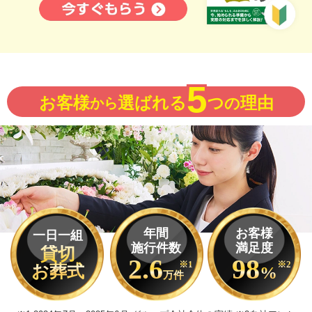
5
お客様
選ばれる
つ
理由
から
の
年間
お客様
一日一組
施行件数
満足度
貸切
2.6
98
※1
※2
お葬式
%
万件