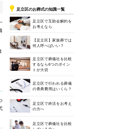
足立区のお葬式の知識一覧
足立区で互助会解約を
一
お考えなら
備
【足立区】家族葬では
何人呼べばいい？
ま
足立区で葬儀社を比較
するなら6つのポイン
トが大切
足立区で行われる葬儀
の香典費用はいくら？
つ
足立区で終活をお考え
式
の方へ
足立区で葬儀社を比較
している方へ