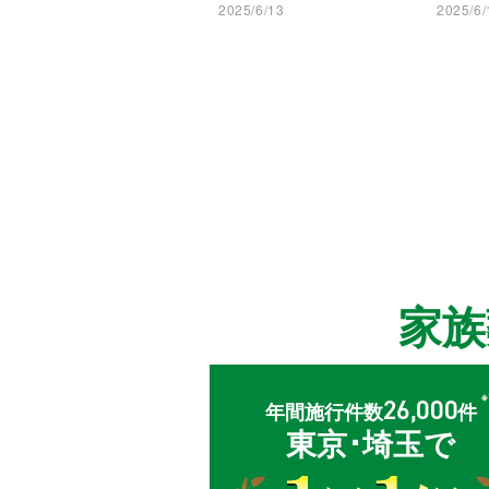
2025/6/13
2025/6/
家
26,000
年間施行件数
件
東京･埼玉で