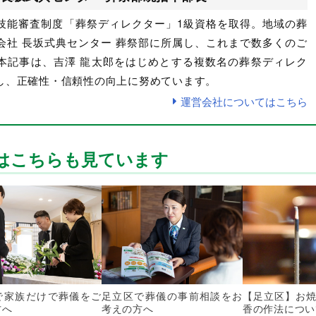
技能審査制度「葬祭ディレクター」1級資格を取得。地域の葬
会社 長坂式典センター 葬祭部に所属し、これまで数多くのご
本記事は、吉澤 龍太郎をはじめとする複数名の葬祭ディレク
し、正確性・信頼性の向上に努めています。
運営会社についてはこちら
はこちらも見ています
で家族だけで葬儀をご
足立区で葬儀の事前相談をお
【足立区】お焼
方へ
考えの方へ
香の作法につい