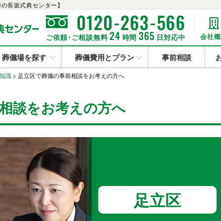
葬の長坂式典センター】
-
-
0120
263
566
24
365
会社概
ご依頼･ご相談無料
時間
日対応中
葬儀場を探す
葬儀費用とプラン
事前相談
知識
>
足立区で葬儀の事前相談をお考えの方へ
相談をお考えの方へ
足立区