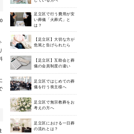
足立区で行う費用が安
い葬儀「火葬式」と
0
は？
【足立区】大切な方が
ト
危篤と告げられたら
り
料
【足立区】互助会と葬
儀の会員制度の違い
に
足立区ではじめての葬
儀を行う喪主様へ
で
足立区で無宗教葬をお
考えの方へ
足立区における一日葬
の流れとは？
ま