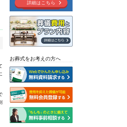
詳細はこちら
。
。
お葬式をお考えの方へ
て
に
で
別