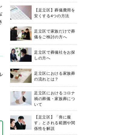
し
【足立区】葬儀費用を
な
安くする4つの方法
き
足立区で家族だけで葬
儀をご検討の方へ
足立区で葬儀社をお探
しの方へ
、
足立区における家族葬
ル
の流れとは？
足立区におけるコロナ
禍の葬儀・家族葬につ
いて
【足立区】「喪に服
す」とされる範囲や関
係性を解説