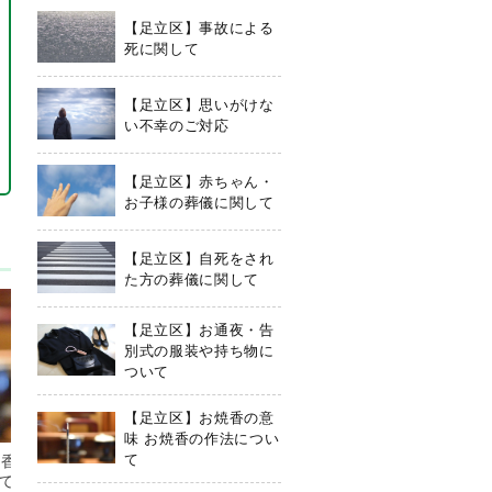
【足立区】事故による
死に関して
【足立区】思いがけな
い不幸のご対応
【足立区】赤ちゃん・
お子様の葬儀に関して
【足立区】自死をされ
た方の葬儀に関して
【足立区】お通夜・告
別式の服装や持ち物に
ついて
【足立区】お焼香の意
味 お焼香の作法につい
て
香の意味 お焼
足立区で終活をお考えの方へ
て