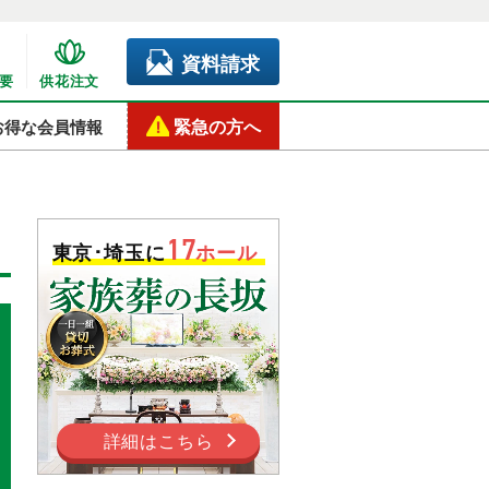
資料請求
要
供花注文
緊急の方へ
お得な会員情報
17
東京･埼玉に
ホール
詳細はこちら