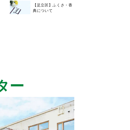
2025/6/13
【足立区】ふくさ・香
典について
ター