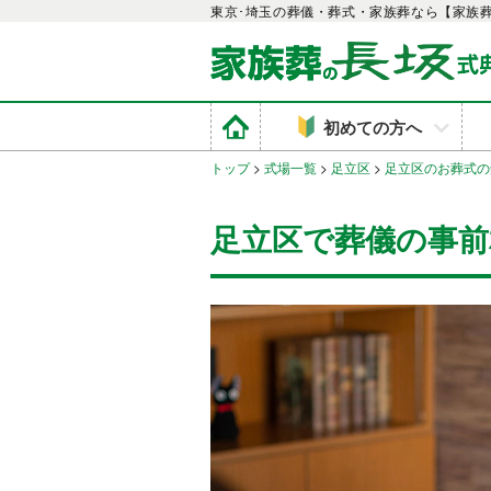
東京･埼玉の葬儀・葬式・家族葬なら【家族
初めての方へ
トップ
>
式場一覧
>
足立区
>
足立区のお葬式の
足立区で葬儀の事前