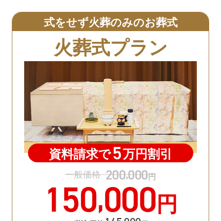
式をせず火葬のみのお葬式
火葬式プラン
5
資料請求で
万円割引
200
000
,
一般価格
円
150
000
,
円