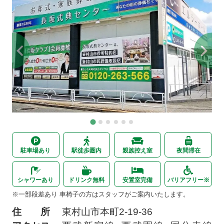
駐車場あり
駅徒歩圏内
親族控え室
夜間滞在
シャワーあり
ドリンク無料
安置室完備
バリアフリー※
※一部段差あり 車椅子の方はスタッフがご案内いたします。
住 所
東村山市本町
2-19-36