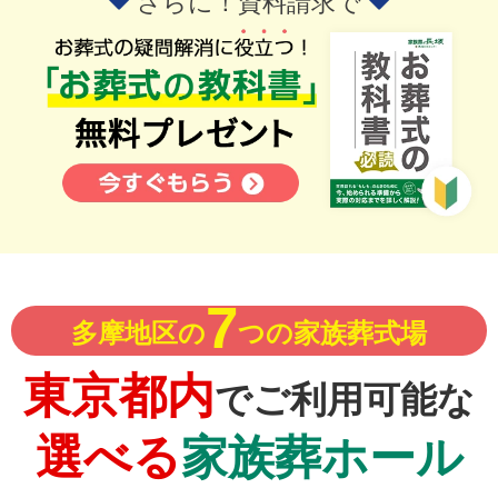
さらに！資料請求で
7
多摩地区の
つの家族葬式場
東京都内
でご利用可能な
選べる
家族葬ホール