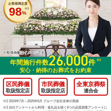
お客様満足度
98
※3
%
※祭壇画像はイメージです
26
000
,
※2
件
年間施行件数
安心・納得のお葬式をお約束
区民葬儀
市民葬儀
全東京葬祭
取扱指定店
取扱指定店
連合会
※2 2024年7月～2025年6月 グループ会社全体の実績
※3 自社アンケートから料理・返礼品を除く9つの品質調査アンケートに