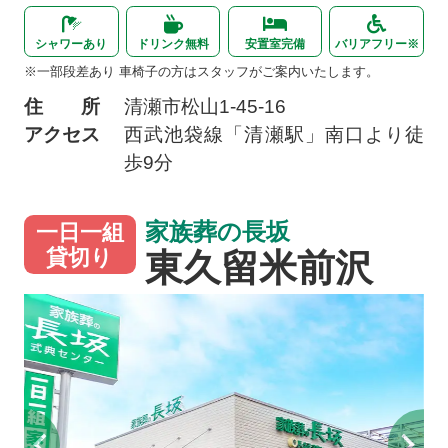
シャワーあり
ドリンク無料
安置室完備
バリアフリー※
※一部段差あり 車椅子の方はスタッフがご案内いたします。
住 所
清瀬市松山
1-45-16
アクセス
西武池袋線「清瀬駅」南口より徒
歩9分
家族葬の長坂
一日一組
東久留米前沢
貸切り