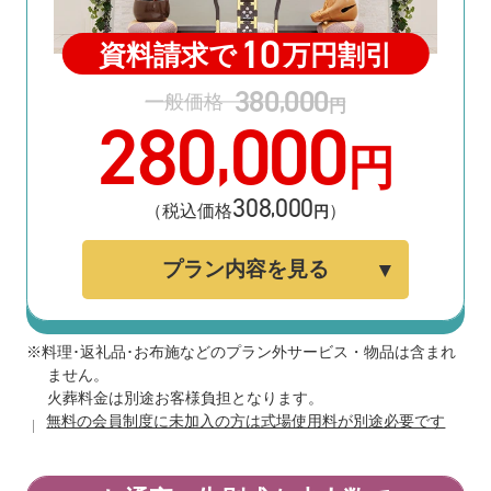
10
資料請求で
万円割引
380
000
,
一般価格
円
280
000
,
円
308
000
,
（税込価格
）
円
プラン内容を見る
※料理･返礼品･お布施などのプラン外サービス・物品は含まれ
ません。
火葬料金は別途お客様負担となります。
無料の会員制度に未加入の方は式場使用料が別途必要です