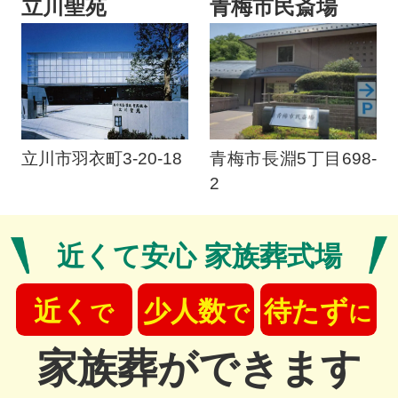
立川聖苑
青梅市民斎場
立川市羽衣町3-20-18
青梅市長淵5丁目698-
2
近くて安心 家族葬式場
近く
少人数
待たず
で
で
に
家族葬ができます