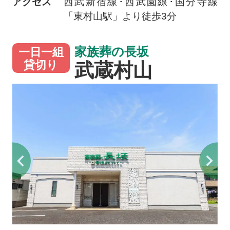
アクセス
西武新宿線･西武園線･国分寺線
「東村山駅」より徒歩3分
家族葬の長坂
一日一組
武蔵村山
貸切り