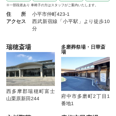
※一部段差あり 車椅子の方はスタッフがご案内いたします。
住 所
小平市仲町
423-1
アクセス
西武新宿線「小平駅」より徒歩10
分
瑞穂斎場
多磨葬祭場・日華斎
場
西多摩郡瑞穂町富士
府中市多磨町2丁目1
山栗原新田244
番地1