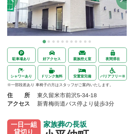
駐車場あり
好アクセス
親族控え室
夜間滞在
シャワーあり
ドリンク無料
安置室完備
バリアフリー※
※一部段差あり 車椅子の方はスタッフがご案内いたします。
住 所
東久留米市前沢
5-34-18
アクセス
新青梅街道バス停より徒歩3分
家族葬の長坂
一日一組
貸切り