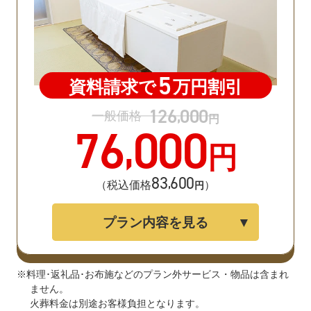
5
資料請求で
万円割引
126
000
,
一般価格
円
76
000
,
円
83
600
,
（税込価格
）
円
プラン内容を見る
※料理･返礼品･お布施などのプラン外サービス・物品は含まれ
ません。
火葬料金は別途お客様負担となります。