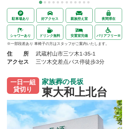
駐車場あり
好アクセス
親族控え室
夜間滞在
シャワーあり
ドリンク無料
安置室完備
バリアフリー※
※一部段差あり 車椅子の方はスタッフがご案内いたします。
住 所
武蔵村山市三ツ木
1-35-1
アクセス
三ツ木交差点バス停
徒歩3分
家族葬の長坂
一日一組
東大和上北台
貸切り