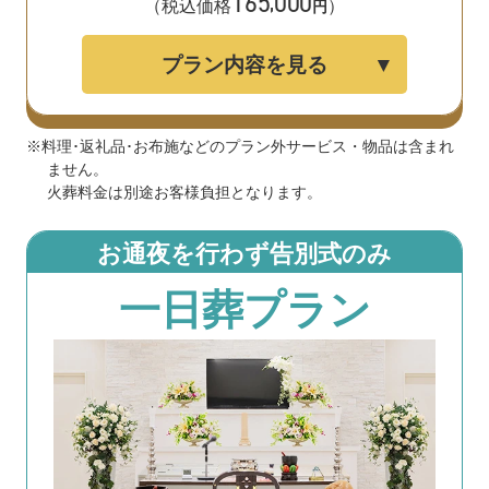
165
000
,
（税込価格
）
円
プラン内容を見る
※料理･返礼品･お布施などのプラン外サービス・物品は含まれ
ません。
火葬料金は別途お客様負担となります。
お通夜を行わず告別式のみ
一日葬プラン