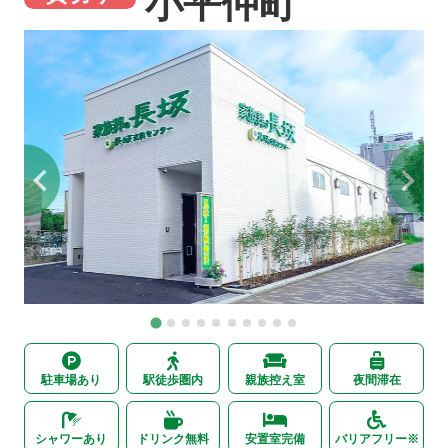
小平仲町
駐車場あり
駅徒歩圏内
親族控え室
夜間滞在
シャワーあり
ドリンク無料
安置室完備
バリアフリー※