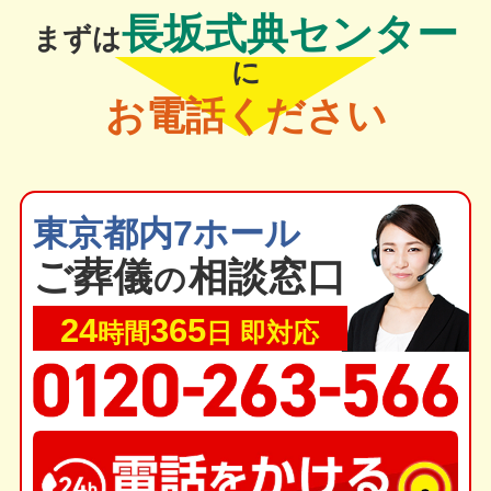
長坂式典センター
まずは
に
お電話ください
東京都内7ホール
ご葬
儀
相談窓口
の
24
365
時間
日 即対応