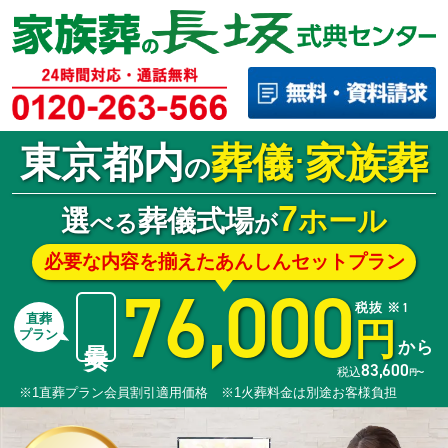
東京都内
葬儀
家族葬
･
の
7
選
葬儀式場
ホール
べる
が
必要な内容を揃えたあんしんセットプラン
76,000
税抜 ※1
直葬
円
最安
プラン
から
83,600
税込
円〜
※1直葬プラン会員割引適用価格 ※1火葬料金は別途お客様負担