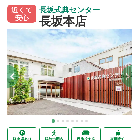
長坂式典センター
近くて
長坂本店
安心
駐車場あり
駅徒歩圏内
親族控え室
夜間滞在