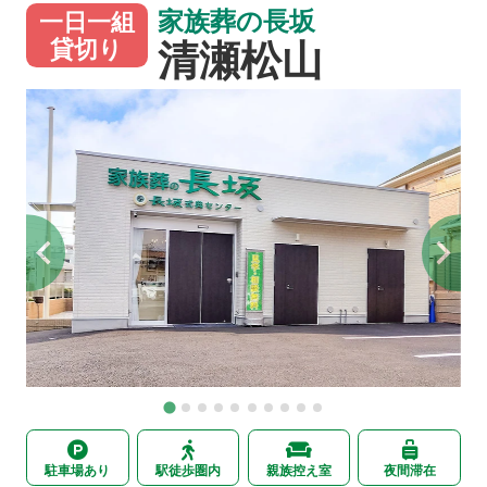
家族葬の長坂
一日一組
清瀬松山
貸切り
駐車場あり
駅徒歩圏内
親族控え室
夜間滞在