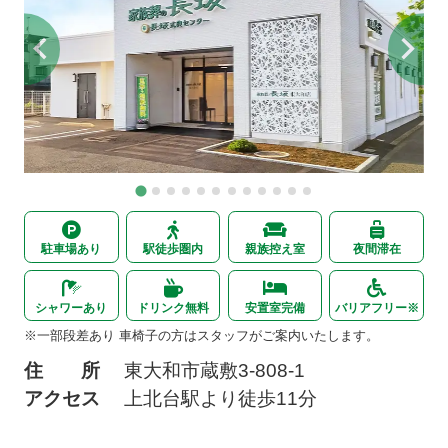
駐車場あり
駅徒歩圏内
親族控え室
夜間滞在
シャワーあり
ドリンク無料
安置室完備
バリアフリー※
※一部段差あり 車椅子の方はスタッフがご案内いたします。
住 所
東大和市蔵敷
3-808-1
アクセス
上北台駅より
徒歩11分