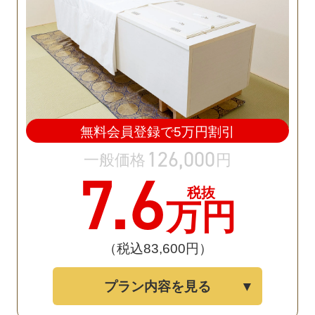
無料会員登録で
5
万円割引
126
,
000
一般価格
円
7
.6
税抜
万円
（税込83
,
600円）
プラン内容を見る