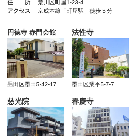
住 所
荒川区町屋1-23-4
アクセス
京成本線「町屋駅」徒歩５分
法性寺
円徳寺 赤門会館
墨田区墨田5-42-17
墨田区業平5-7-7
慈光院
春慶寺