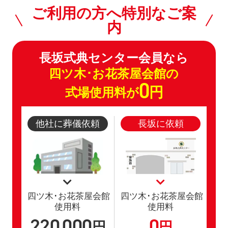
ご利用の方へ特別なご案
内
長坂式典センター会員なら
四ツ木･お花茶屋会館の
0
円
式場使用料が
他社に葬儀依頼
長坂に依頼
四ツ木･お花茶屋会館
四ツ木･お花茶屋会館
使用料
使用料
220
000
0
,
円
円