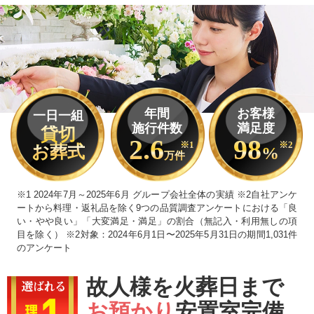
年間
お客様
一日一組
施行件数
満足度
貸切
2.6
98
※1
※2
お葬式
%
万件
※1 2024年7月～2025年6月 グループ会社全体の実績 ※2自社アンケ
ートから料理・返礼品を除く9つの品質調査アンケートにおける「良
い・やや良い」「大変満足・満足」の割合（無記入・利用無しの項
目を除く） ※2対象：2024年6月1日〜2025年5月31日の期間1,031件
のアンケート
故人様を火葬日まで
お預かり
安置室完備