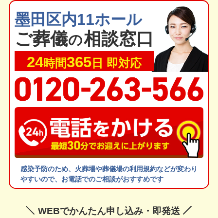
墨田区内11ホール
ご葬
儀
相談窓口
の
24
365
時間
日 即対応
感染予防のため、火葬場や葬儀場の利用規約などが変わり
やすいので、お電話でのご相談がおすすめです
WEBでかんたん申し込み・即発送