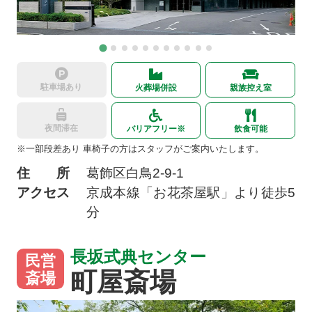
駐車場あり
火葬場併設
親族控え室
夜間滞在
バリアフリー※
飲食可能
※一部段差あり 車椅子の方はスタッフがご案内いたします。
住 所
葛飾区白鳥2-9-1
アクセス
京成本線「お花茶屋駅」より徒歩5
分
長坂式典センター
民営
町屋斎場
斎場