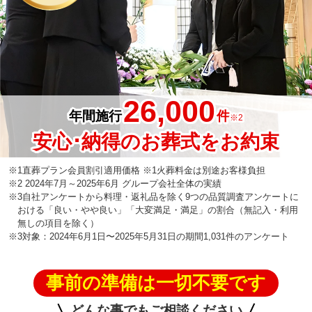
26,000
年間施行
件
※2
安心･納得のお葬式をお約束
※1直葬プラン会員割引適用価格 ※1火葬料金は別途お客様負担
※2 2024年7月～2025年6月 グループ会社全体の実績
※3自社アンケートから料理・返礼品を除く9つの品質調査アンケートに
おける「良い・やや良い」「大変満足・満足」の割合（無記入・利用
無しの項目を除く）
※3対象：2024年6月1日〜2025年5月31日の期間1,031件のアンケート
事前の準備は一切不要です
どんな事でもご相談ください