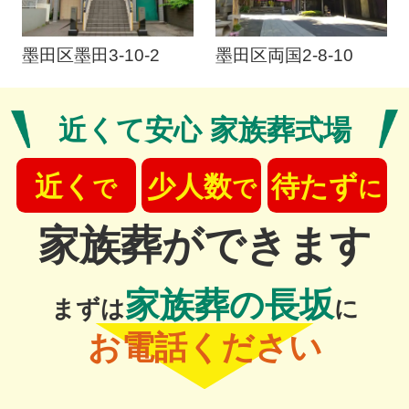
墨田区墨田3-10-2
墨田区両国2-8-10
近くて安心 家族葬式場
近く
少人数
待たず
で
で
に
家族葬ができます
家族葬の長坂
まずは
に
お電話ください