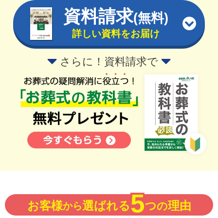
資料請求
(無料)
詳しい資料をお届け
さらに！資料請求で
5
お客様
選ばれる
つ
理由
から
の