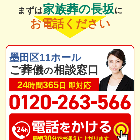
家族葬の長坂
まずは
に
お電話ください
墨田区11ホール
ご葬
儀
相談窓口
の
24
365
時間
日 即対応