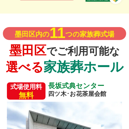
11
墨田区内の
つの家族葬式場
墨田区
でご利用可能な
家族葬ホール
選べる
長坂式典センター
式場使用料
四ツ木･お花茶屋会館
無料