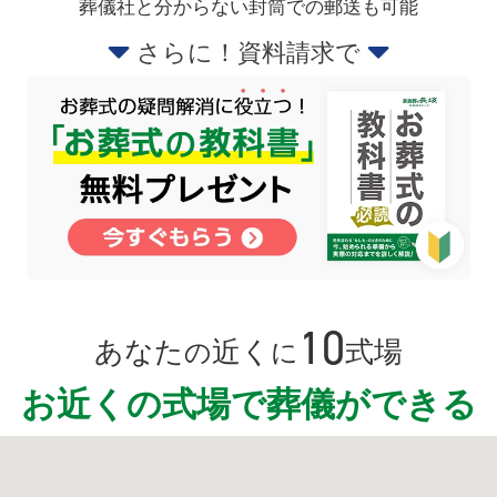
葬儀社と分からない封筒での郵送も可能
さらに！資料請求で
10
あなた
近く
式場
の
に
お近くの式場で葬儀ができる