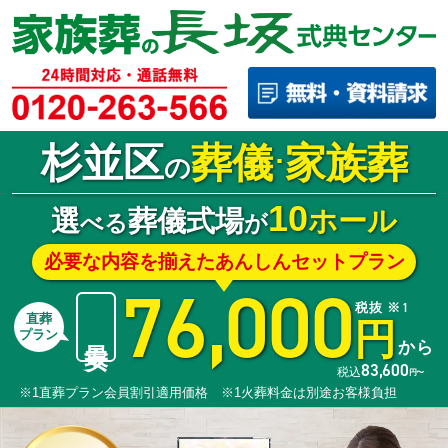
杉並区
葬儀
家族葬
･
の
10
選
葬儀式場
ホール
べる
が
必要な内容を揃えたあんしんセットプラン
76,000
税抜 ※1
直葬
円
最安
プラン
から
83,600
税込
円〜
※1直葬プラン会員割引適用価格 ※1火葬料金は別途お客様負担