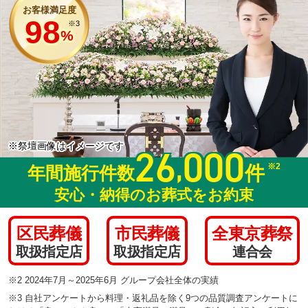
お客様満足度
98
※3
%
※祭壇画像はイメージです
26
000
,
※2
件
年間施行件数
安心・納得のお葬式をお約束
区民葬儀
市民葬儀
全東京葬祭
取扱指定店
取扱指定店
連合会
※2 2024年7月～2025年6月 グループ会社全体の実績
※3 自社アンケートから料理・返礼品を除く9つの品質調査アンケートに