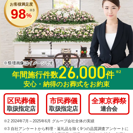
お客様満足度
98
※3
%
※祭壇画像はイメージです
26
000
,
※2
件
年間施行件数
安心・納得のお葬式をお約束
区民葬儀
市民葬儀
全東京葬祭
取扱指定店
取扱指定店
連合会
※2 2024年7月～2025年6月 グループ会社全体の実績
※3 自社アンケートから料理・返礼品を除く9つの品質調査アンケートに