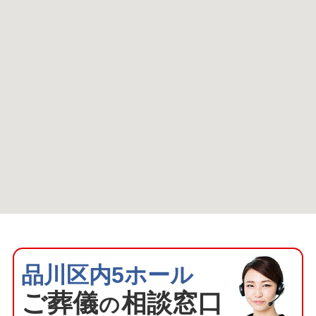
品川区内5ホール
ご葬
儀
相談窓口
の