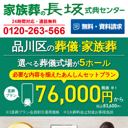
品川区
葬儀
家族葬
･
の
5
選
葬儀式場
ホール
べる
が
必要な内容を揃えたあんしんセットプラン
76,000
税抜 ※1
直葬
円
最安
プラン
から
83,600
税込
円〜
※1直葬プラン会員割引適用価格 ※1火葬料金は別途お客様負担