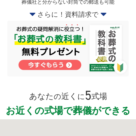
葬儀社と分からない封筒での郵送も可能
さらに！資料請求で
5
あなた
近く
式場
の
に
お近くの式場で葬儀ができる