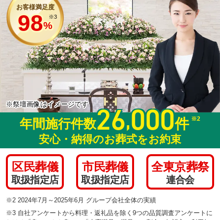
お客様満足度
98
※3
%
※祭壇画像はイメージです
26
000
,
※2
件
年間施行件数
安心・納得のお葬式をお約束
区民葬儀
市民葬儀
全東京葬祭
取扱指定店
取扱指定店
連合会
※2 2024年7月～2025年6月 グループ会社全体の実績
※3 自社アンケートから料理・返礼品を除く9つの品質調査アンケートに