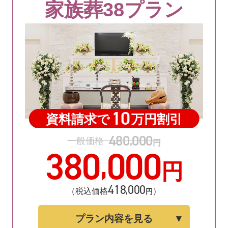
家族葬38プラン
10
資料請求で
万円割引
480
000
,
一般価格
円
380
000
,
円
418
000
,
（税込価格
）
円
プラン内容を見る