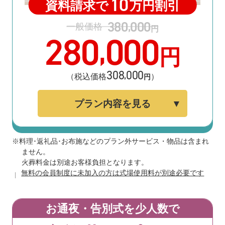
10
資料請求で
万円割引
380
000
,
一般価格
円
280
000
,
円
308
000
,
（税込価格
）
円
プラン内容を見る
※料理･返礼品･お布施などのプラン外サービス・物品は含まれ
ません。
火葬料金は別途お客様負担となります。
無料の会員制度に未加入の方は式場使用料が別途必要です
お通夜・告別式を少人数で