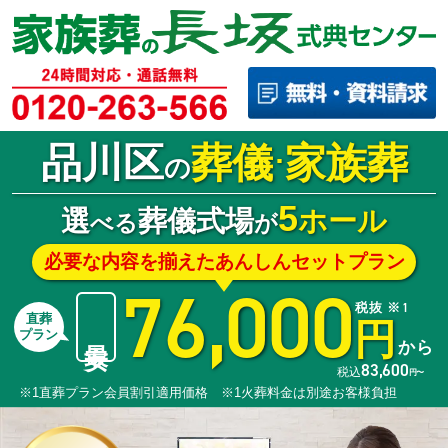
品川区
葬儀
家族葬
･
の
5
選
葬儀式場
ホール
べる
が
必要な内容を揃えたあんしんセットプラン
76,000
税抜 ※1
直葬
円
最安
プラン
から
83,600
税込
円〜
※1直葬プラン会員割引適用価格 ※1火葬料金は別途お客様負担