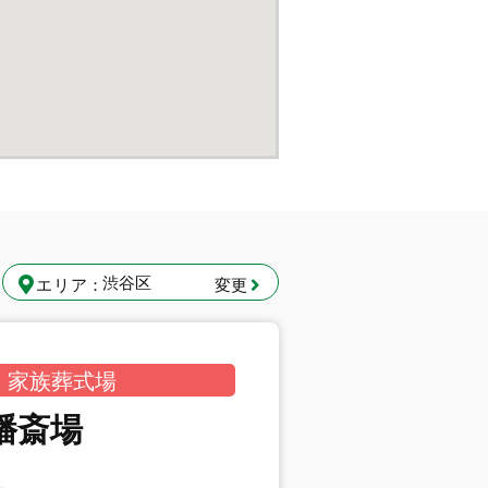
エリア：
変更
 家族葬式場
幡斎場