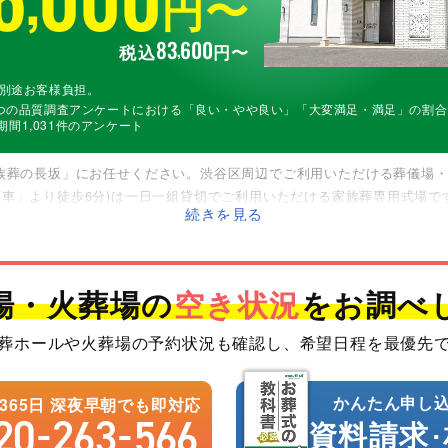
円〜
83
600
,
税込
円〜
は別途お客様負担。
9つの品質調査アンケートにおける「良い・やや良い」「大変満足・満足」の割
の期間1,031件のアンケート
族葬の長坂」にお任せください。渋谷区周辺でご利用いただける葬儀場・斎
下車」より徒歩6分)は一日一組貸切でご利用いただける家族葬専用式場
す。火葬は民営の代々幡斎場などを利用します。火葬料金は通常90,00
長坂なら、59,600円（非課税）の特別料金で行うことができます。病
いたします。24時間365日、深夜早朝でも対応できる体制が整っており
場・火葬場の
空き状況
をお調べ
葬ホールや火葬場の予約状況も確認し、希望日程を最優先
かんたん申し込
間365日 深夜早朝でも即対応
-
-
20
263
566
資料請求
･