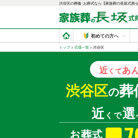
渋谷区の葬儀･お葬式なら【家族葬の長坂式典
初めての方へ
トップ
>
式場一覧
>
渋谷区
近
あ
くて
渋谷区
葬
の
近
選
くで
7
お葬式
最安