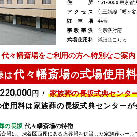
住所
151-0066 東京都
アクセス
京王新線「幡ヶ谷
駐車場
44台
宗教宗派
全宗派対応
式場使用料
詳細はこちら
代々幡斎場をご利用の方へ特別なご案内
代々幡斎場
式場使用
様は
の
220
000
/
円
家族葬の長坂式典センタ
,
の使用料は家族葬の長坂式典センターが
葬の長坂
代々幡斎場の特徴
幡斎場は、渋谷区西原にある火葬場を併設した家族葬ホール