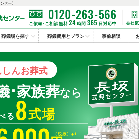
センター】
-
-
0120
263
566
24
365
会社概
ご依頼･ご相談無料
時間
日対応中
葬儀場を探す
葬儀費用とプラン
事前相談
んしん
お葬式
儀･家族葬
なら
8
式場
べる
6
000
,
（税抜）※1