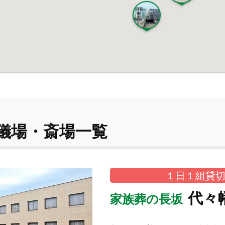
儀場・斎場一覧
１日１組貸切
代々
家族葬の長坂