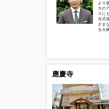
より
カの
スに
当式
ざま
る火
應慶寺