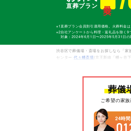
直葬プラン
※1直葬プラン会員割引適用価格。火葬料金
※2自社アンケートから料理・返礼品を除く
対象：2024年6月1日〜2025年5月31日
渋谷区で葬儀場・斎場をお探しなら「家
センター
代々幡斎場
(京王新線「幡ヶ谷
式・一日葬・家族葬・一般葬が執り行えま
し、区民葬儀制度の加盟店である家族葬の
の式場の専用安置室またはご自宅へご搬送
葬儀
ご希望の家族
24時
01