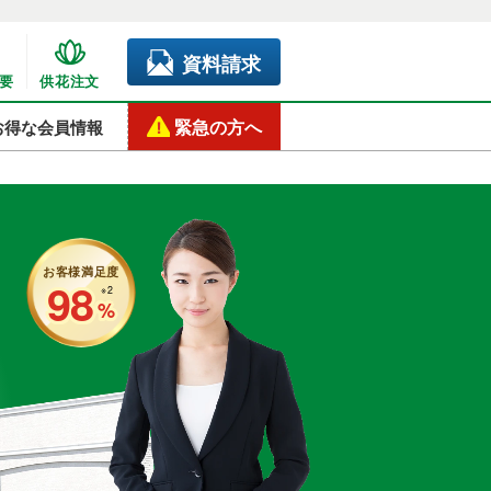
資料請求
要
供花注文
緊急の方へ
お得な会員情報
お客様満足度
98
※2
%