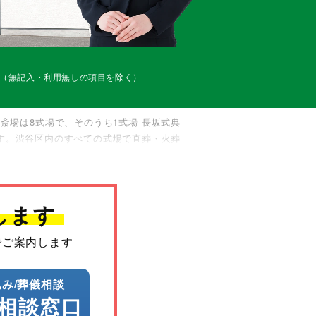
合（無記入・利用無しの項目を除く）
場は8式場で、そのうち1式場 長坂式典
です。渋谷区内のすべての式場で直葬・火葬
0円（最上等）でご利用いただけます。ただ
院や施設から搬送が必要な場合は、渋谷区内
ますので安心してご連絡ください。
します
でご案内します
み/葬儀相談
相談窓口