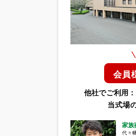
会員
他社でご利用：
当式場
家族
代々