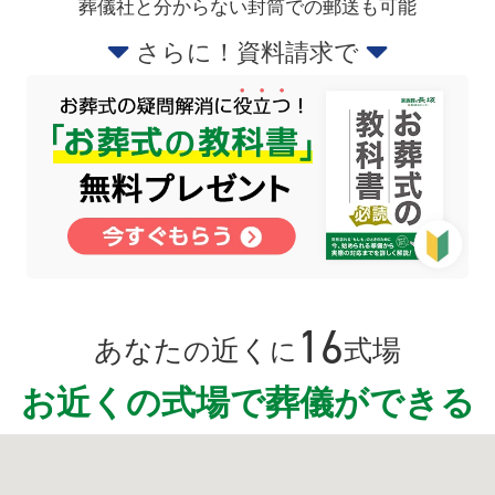
葬儀社と分からない封筒での郵送も可能
さらに！資料請求で
16
あなた
近く
式場
の
に
お近くの式場で葬儀ができる