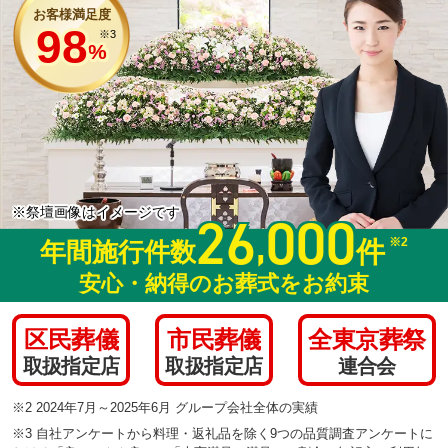
お客様満足度
98
※3
%
※祭壇画像はイメージです
26
000
,
※2
件
年間施行件数
安心・納得のお葬式をお約束
区民葬儀
市民葬儀
全東京葬祭
取扱指定店
取扱指定店
連合会
※2 2024年7月～2025年6月 グループ会社全体の実績
※3 自社アンケートから料理・返礼品を除く9つの品質調査アンケートに