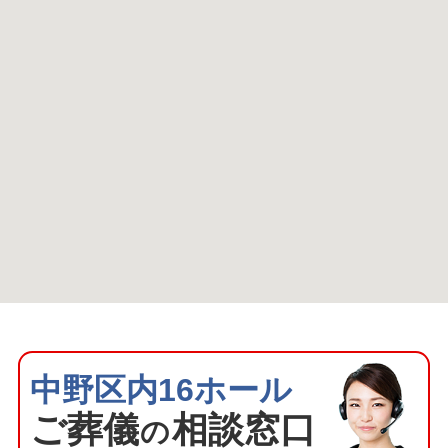
中野区内16ホール
ご葬
儀
相談窓口
の