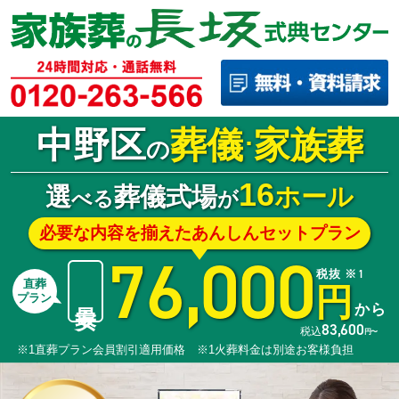
中野区
葬儀
家族葬
･
の
16
選
葬儀式場
ホール
べる
が
必要な内容を揃えたあんしんセットプラン
76,000
税抜 ※1
直葬
円
最安
プラン
から
83,600
税込
円〜
※1直葬プラン会員割引適用価格 ※1火葬料金は別途お客様負担