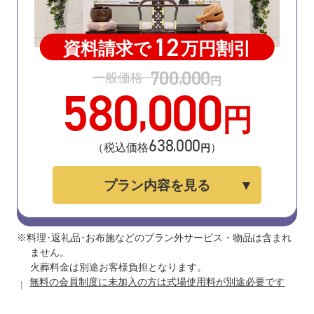
12
資料請求で
万円割引
700
000
,
一般価格
円
580
000
,
円
638
000
,
（税込価格
）
円
プラン内容を見る
※料理･返礼品･お布施などのプラン外サービス・物品は含まれ
ません。
火葬料金は別途お客様負担となります。
無料の会員制度に未加入の方は式場使用料が別途必要です