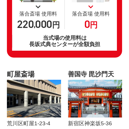
落合斎場 使用料
落合斎場 使用料
220
000
0
,
円
円
当式場の使用料は
長坂式典センターが全額負担
町屋斎場
善国寺 毘沙門天
荒川区町屋1-23-4
新宿区神楽坂5-36