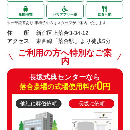
夜間滞在
バリアフリー※
飲食可能
※一部段差あり 車椅子の方はスタッフがご案内いたします。
住 所
新宿区上落合3-34-12
アクセス
東西線「落合駅」より徒歩5分
ご利用の方へ特別なご案
内
長坂式典センターなら
0
円
落合斎場の式場使用料が
他社に葬儀依頼
長坂に依頼