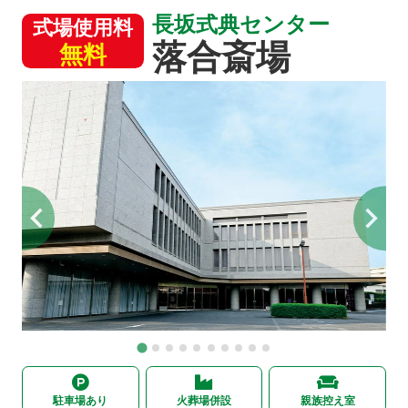
長坂式典センター
式場使用料
落合斎場
無料
駐車場あり
火葬場併設
親族控え室