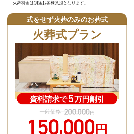
火葬料金は別途お客様負担となります。
式をせず火葬のみのお葬式
火葬式プラン
5
資料請求で
万円割引
200
000
,
一般価格
円
150
000
,
円