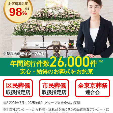
お客様満足度
98
※3
%
※祭壇画像はイメージです
26
000
,
※2
件
年間施行件数
安心・納得のお葬式をお約束
区民葬儀
市民葬儀
全東京葬祭
取扱指定店
取扱指定店
連合会
※2 2024年7月～2025年6月 グループ会社全体の実績
※3 自社アンケートから料理・返礼品を除く9つの品質調査アンケートに