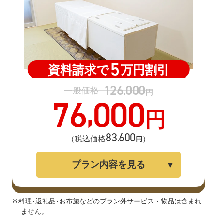
5
資料請求で
万円割引
126
000
,
一般価格
円
76
000
,
円
83
600
,
（税込価格
）
円
プラン内容を見る
※料理･返礼品･お布施などのプラン外サービス・物品は含まれ
ません。