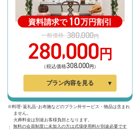
10
資料請求で
万円割引
380
000
,
一般価格
円
280
000
,
円
308
000
,
（税込価格
）
円
プラン内容を見る
※料理･返礼品･お布施などのプラン外サービス・物品は含まれ
ません。
火葬料金は別途お客様負担となります。
無料の会員制度に未加入の方は式場使用料が別途必要です