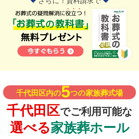
さらに！資料請求で
5
千代田区内の
つの家族葬式場
千代田区
でご利用可能な
選べる
家族葬ホール