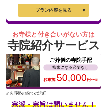
プラン内容を見る
お寺様と付き合いがない方は
寺院紹介サービス
ご葬儀の寺院手配
檀家になる必要なし
50,000
お布施
円〜
※
※火葬路の前での読経
宗派・宗旨は問いません！