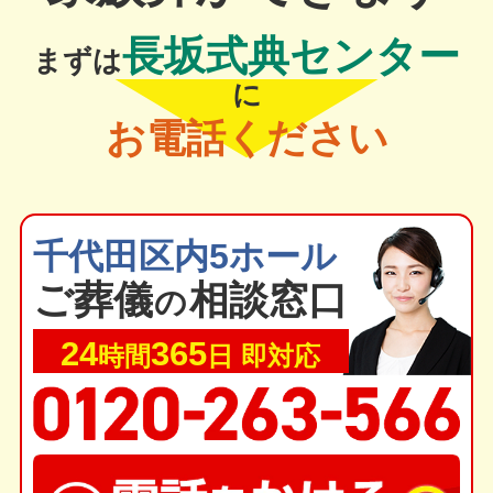
長坂式典センター
まずは
に
お電話ください
千代田区内5ホール
ご葬
儀
相談窓口
の
24
365
時間
日 即対応