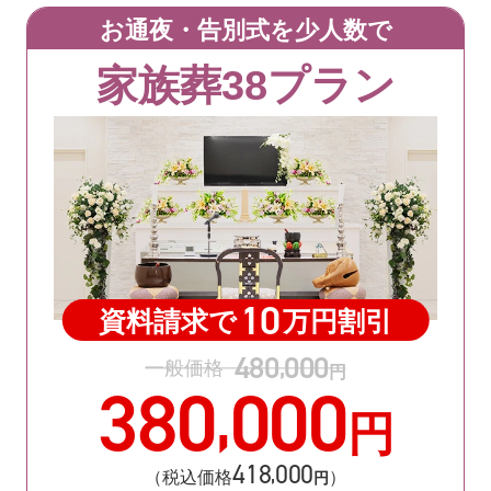
お通夜・告別式を少人数で
家族葬38プラン
10
資料請求で
万円割引
480
000
,
一般価格
円
380
000
,
円
418
000
,
（税込価格
）
円