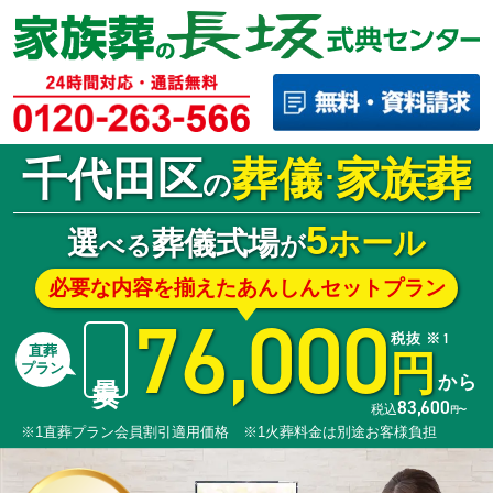
千代田区
葬儀
家族葬
･
の
5
選
葬儀式場
ホール
べる
が
必要な内容を揃えたあんしんセットプラン
76,000
税抜 ※1
直葬
円
最安
プラン
から
83,600
税込
円〜
※1直葬プラン会員割引適用価格 ※1火葬料金は別途お客様負担