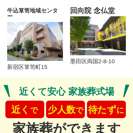
回向院 念仏堂
牛込箪笥地域センタ
ー
墨田区両国2-8-10
新宿区箪笥町15
近くて安心 家族葬式場
近く
少人数
待たず
で
で
に
家族葬ができます